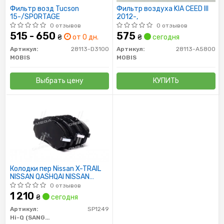
Фильтр возд Tucson
Фильтр воздуха KIA CEED III
15-/SPORTAGE
2012-,
0 отзывов
0 отзывов
515 - 650
575
₴
от 0 дн.
₴
сегодня
Артикул:
28113-D3100
Артикул:
28113-A5800
MOBIS
MOBIS
Выбрать цену
КУПИТЬ
Колодки пер Nissan X-TRAIL
NISSAN QASHQAI NISSAN
MURANO INFINITI SAMSUNG
0 отзывов
SM7 SAMSU
1 210
₴
сегодня
Артикул:
SP1249
Hi-Q (SANGSIN)