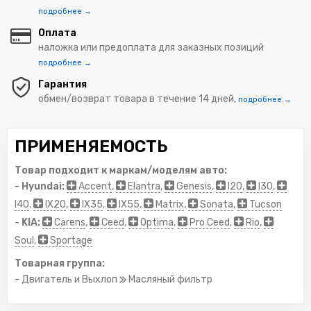
подробнее →
Оплата
наложка или предоплата для заказных позиций
подробнее →
Гарантия
обмен/возврат товара в течение 14 дней,
подробнее →
ПРИМЕНЯЕМОСТЬ
Товар подходит к маркам/моделям авто:
-
Hyundai:
Accent
,
Elantra
,
Genesis
,
I20
,
I30
,
I40
,
IX20
,
IX35
,
IX55
,
Matrix
,
Sonata
,
Tucson
-
KIA:
Carens
,
Ceed
,
Optima
,
Pro Ceed
,
Rio
,
Soul
,
Sportage
Товарная группа:
- Двигатель и Выхлоп
Масляный фильтр