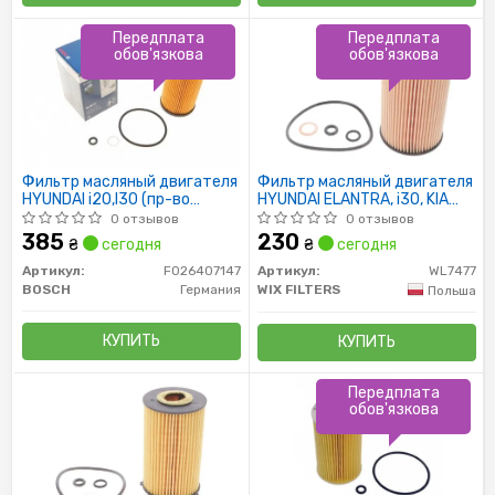
Передплата
Передплата
обов'язкова
обов'язкова
Фильтр масляный двигателя
Фильтр масляный двигателя
HYUNDAI i20,I30 (пр-во
HYUNDAI ELANTRA, i30, KIA
Bosch)
SOUL, CEED WL7477/OE674/5
0 отзывов
0 отзывов
(пр-во WIX-Filtron)
385
230
₴
сегодня
₴
сегодня
Артикул:
F026407147
Артикул:
WL7477
BOSCH
Германия
WIX FILTERS
Польша
КУПИТЬ
КУПИТЬ
Передплата
обов'язкова