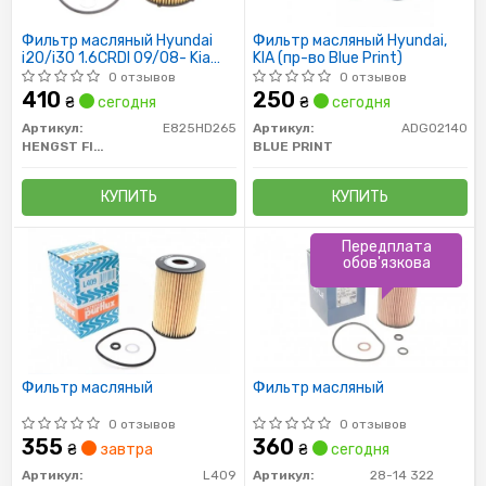
Фильтр масляный Hyundai
Фильтр масляный Hyundai,
i20/i30 1.6CRDI 09/08- Kia
KIA (пр-во Blue Print)
Soul 1.6CRDI 02/09-,Sportage
0 отзывов
0 отзывов
1.7CRDI 02/11-
410
250
₴
сегодня
₴
сегодня
Артикул:
E825HD265
Артикул:
ADG02140
HENGST FILTER
BLUE PRINT
КУПИТЬ
КУПИТЬ
Передплата
обов'язкова
Фильтр масляный
Фильтр масляный
0 отзывов
0 отзывов
355
360
₴
завтра
₴
сегодня
Артикул:
L409
Артикул:
28-14 322