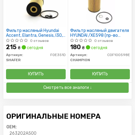
Фильтр масляный Hyundai
Фильтр масляный двигателя
Accent, Elantra, Genesis, I30,
HYUNDAI /XE598 (пр-во
I40, IX35, Tucson, Matrix
CHAMPION)
0 отзывов
0 отзывов
215
180
₴
сегодня
₴
сегодня
Артикул:
FOE351D
Артикул:
COF100598E
SHAFER
CHAMPION
КУПИТЬ
КУПИТЬ
Смотреть все аналоги ↓
ОРИГИНАЛЬНЫЕ НОМЕРА
OEM:
263202A500