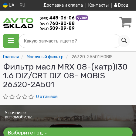
UA
RU
Доставка и оплата
Контакты
Вход
448-06-06
(095)
760-80-88
(097)
309-89-89
(093)
Какую запчасть ищете?
Главная
Масляный фильтр
26320-2A501 MOBIS
Фильтр масл MRX 08-(катр)I30
1.6 DIZ/CRT DIZ 08- MOBIS
26320-2A501
0 отзывов
Уточните
автомобиль:
Выберите год