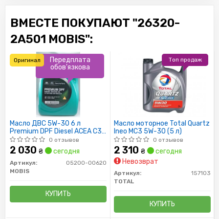
ВМЕСТЕ ПОКУПАЮТ "26320-
2A501 MOBIS":
Передплата
Топ продаж
Оригинал
обов'язкова
Масло ДВС 5W-30 6 л
Масло моторное Total Quartz
Premium DPF Diesel ACEA C3
Ineo MC3 5W-30 (5 л)
(05200-00620) Mobis
0 отзывов
0 отзывов
2 030
2 310
₴
сегодня
₴
сегодня
Невозврат
Артикул:
05200-00620
MOBIS
Артикул:
157103
TOTAL
КУПИТЬ
КУПИТЬ