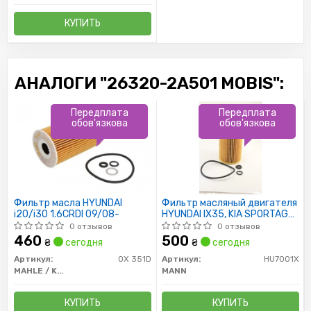
КУПИТЬ
АНАЛОГИ "26320-2A501 MOBIS":
Передплата
Передплата
обов'язкова
обов'язкова
Фильтр масла HYUNDAI
Фильтр масляный двигателя
i20/i30 1.6CRDI 09/08-
HYUNDAI IX35, KIA SPORTAGE
III, IV 1.7 CRDI 10- (пр-во MANN)
0 отзывов
0 отзывов
460
500
₴
сегодня
₴
сегодня
Артикул:
OX 351D
Артикул:
HU7001X
MAHLE / KNECHT
MANN
КУПИТЬ
КУПИТЬ