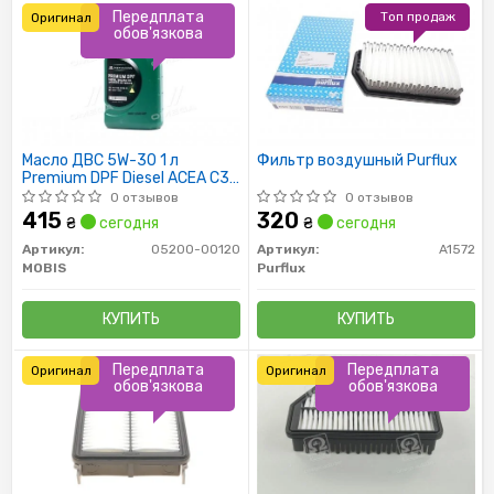
Передплата
Топ продаж
Оригинал
обов'язкова
Масло ДВС 5W-30 1 л
Фильтр воздушный Purflux
Premium DPF Diesel ACEA C3
(05200-00120) Mobis
0 отзывов
0 отзывов
415
320
₴
сегодня
₴
сегодня
Артикул:
05200-00120
Артикул:
A1572
MOBIS
Purflux
КУПИТЬ
КУПИТЬ
Передплата
Передплата
Оригинал
Оригинал
обов'язкова
обов'язкова