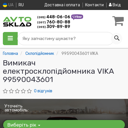
UA
RU
Доставка і оплата
Контакти
Вхід
448-06-06
(095)
760-80-88
(097)
309-89-89
(093)
Яку запчастину шукаєте?
Головна
Склопідйомник
99590043601 VIKA
Вимикач
електросклопідйомника VIKA
99590043601
0 відгуків
Уточніть
автомобіль:
Виберіть рік