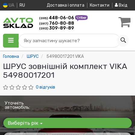
UA
RU
Доставка і оплата
Контакти
Вхід
448-06-06
(095)
760-80-88
(097)
309-89-89
(093)
Яку запчастину шукаєте?
Головна
ШРУС
54980017201 VIKA
ШРУС зовнішній комплект VIKA
54980017201
0 відгуків
Уточніть
автомобіль:
Виберіть рік