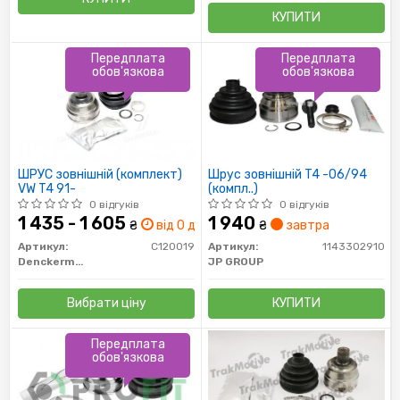
КУПИТИ
Передплата
Передплата
обов'язкова
обов'язкова
ШРУС зовнішній (комплект)
Шрус зовнішній T4 -06/94
VW T4 91-
(компл..)
0 відгуків
0 відгуків
1 435 - 1 605
1 940
₴
від 0 дн.
₴
завтра
Артикул:
C120019
Артикул:
1143302910
Denckermann
JP GROUP
Вибрати ціну
КУПИТИ
Передплата
обов'язкова