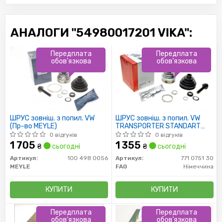
АНАЛОГИ "54980017201 VIKA":
Передплата
Передплата
обов'язкова
обов'язкова
ШРУС зовніш. з попил. VW
ШРУС зовніш. з попил. VW
(Пр-во MEYLE)
TRANSPORTER STANDART
(пр-во FAG)
0 відгуків
0 відгуків
1 705
1 355
₴
сьогодні
₴
сьогодні
Артикул:
100 498 0056
Артикул:
771 0751 30
MEYLE
FAG
Німеччина
КУПИТИ
КУПИТИ
Передплата
Передплата
обов'язкова
обов'язкова