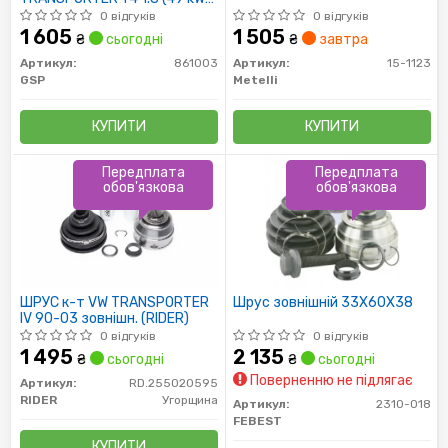
12.90-07.92
0 відгуків
0 відгуків
1 605
1 505
₴
сьогодні
₴
завтра
Артикул:
861003
Артикул:
15-1123
GSP
Metelli
КУПИТИ
КУПИТИ
Передплата
Передплата
обов'язкова
обов'язкова
ШРУС к-т VW TRANSPORTER
Шрус зовнішній 33X60X38
IV 90-03 зовнішн. (RIDER)
0 відгуків
0 відгуків
1 495
2 135
₴
сьогодні
₴
сьогодні
Поверненню не підлягає
Артикул:
RD.255020595
RIDER
Угорщина
Артикул:
2310-018
FEBEST
КУПИТИ