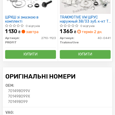
ШРКШ зі змазкою в
TRAKMOTIVE VW ШРУС
комплекті
наружный 38/33 зуб. к-кт T4
90-
0 відгуків
0 відгуків
1 130
1 365
₴
завтра
₴
термін 2 дн.
Артикул:
2710-1123
Артикул:
40-0441
PROFIT
Trakmotive
КУПИТИ
КУПИТИ
ОРИГІНАЛЬНІ НОМЕРИ
OEM:
701498099V
701498099X
701498099
VAG: