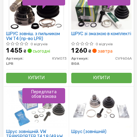
ШРУС зовніш. з пильником
ШРУС зі змазкою в комплекті
VW Т4 (пр-во LPR)
0 відгуків
0 відгуків
1 455
1 260
₴
сьогодні
₴
завтра
Артикул:
KVW073
Артикул:
CV9606A
LPR
BGA
КУПИТИ
КУПИТИ
Передплата
обов'язкова
Шрус зовнішній. VW
Шрус (зовнішній)
TRANSPORTER T4 1.8 (49 kW)