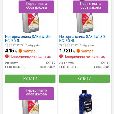
Передплата
Передплата
обов'язкова
обов'язкова
Моторна олива SAE 5W-30
Моторна олива SAE 5W-30
HC-FO 1L
HC-FO 4L
0 відгуків
0 відгуків
415
1 720
₴
завтра
₴
завтра
Поверненню не підлягає
Поверненню не підлягає
Артикул:
101150
Артикул:
101151
FEBI BILSTEIN
Німеччина
FEBI BILSTEIN
Німеччина
КУПИТИ
КУПИТИ
Передплата
обов'язкова