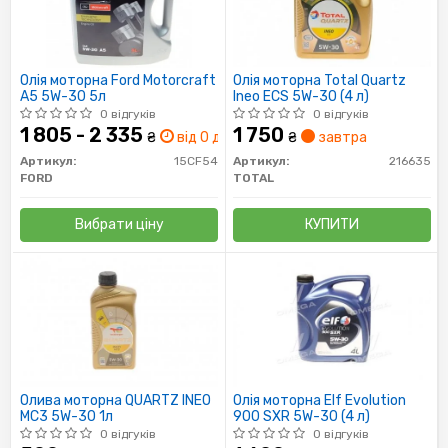
Олія моторна Ford Motorcraft
Олія моторна Total Quartz
A5 5W-30 5л
Ineo ECS 5W-30 (4 л)
0 відгуків
0 відгуків
1 805 - 2 335
1 750
₴
від 0 дн.
₴
завтра
Артикул:
15CF54
Артикул:
216635
FORD
TOTAL
Вибрати ціну
КУПИТИ
Олива моторна QUARTZ INEO
Олія моторна Elf Evolution
MC3 5W-30 1л
900 SXR 5W-30 (4 л)
0 відгуків
0 відгуків