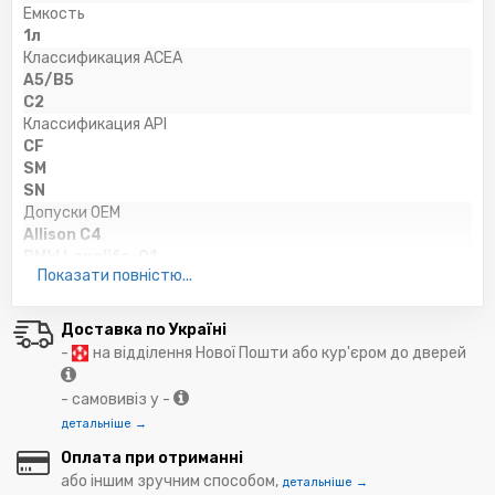
Емкость
1л
Классификация ACEA
A5/B5
C2
Классификация API
CF
SM
SN
Допуски OEM
Allison C4
BMW Longlife-01
Показати повністю...
Caterpillar ECF-2
Caterpillar ECF-3
Chrysler MS 6395
Доставка по Україні
Cummins CES 20078
-
на відділення Нової Пошти або кур'єром до дверей
Detroit Diesel DDC 93K215
Deutz DQC-III-10
- самовивіз у -
Fiat 9.55535-S2
детальніше →
Ford WSS-M2C 917-A
GM Dexos 2
Оплата при отриманні
Iveco 18-1811 SC1
або іншим зручним способом,
детальніше →