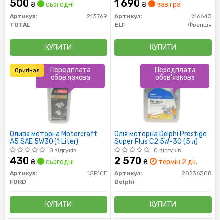
500
1 690
₴
сьогодні
₴
завтра
Артикул:
213769
Артикул:
216643
TOTAL
ELF
Франція
КУПИТИ
КУПИТИ
Передплата
Передплата
Оригінал
обов'язкова
обов'язкова
Олива моторна Motorcraft
Олія моторна Delphi Prestige
A5 SAE 5W30 (1 Liter)
Super Plus C2 5W-30 (5 л)
0 відгуків
0 відгуків
430
2 570
₴
сьогодні
₴
термін 2 дн.
Артикул:
15F1CE
Артикул:
28236308
FORD
Delphi
КУПИТИ
КУПИТИ