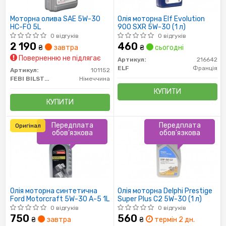
Моторна олива SAE 5W-30
Олія моторна Elf Evolution
HC-FO 5L
900 SXR 5W-30 (1 л)
0 відгуків
0 відгуків
2 190
460
₴
завтра
₴
сьогодні
Поверненню не підлягає
Артикул:
216642
ELF
Франція
Артикул:
101152
FEBI BILSTEIN
Німеччина
КУПИТИ
КУПИТИ
Передплата
Передплата
Оригінал
обов'язкова
обов'язкова
Олія моторна синтетична
Олія моторна Delphi Prestige
Ford Motorcraft 5W-30 A-5 1L
Super Plus C2 5W-30 (1 л)
0 відгуків
0 відгуків
750
560
₴
завтра
₴
термін 2 дн.