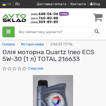
UA
RU
Доставка і оплата
Контакти
Вхід
448-06-06
(095)
760-80-88
(097)
309-89-89
(093)
Яку запчастину шукаєте?
Головна
Моторні оливи
216633 TOTAL
Олія моторна Quartz Ineo ECS
5W-30 (1 л) TOTAL 216633
0 відгуків