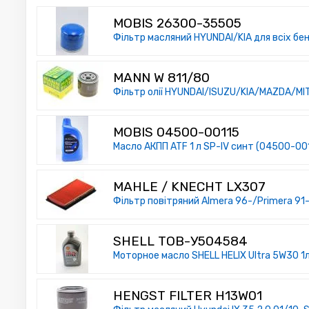
MOBIS 26300-35505
Фільтр масляний HYUNDAI/KIA для всіх бе
MANN W 811/80
Фільтр олії HYUNDAI/ISUZU/KIA/MAZDA/MI
MOBIS 04500-00115
Масло АКПП ATF 1 л SP-IV синт (04500-001
MAHLE / KNECHT LX307
Фільтр повітряний Almera 96-/Primera 9
SHELL ТОВ-У504584
Моторное масло SHELL HELIX Ultra 5W30 1
HENGST FILTER H13W01