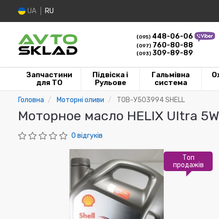
UA
RU
448-06-06
(095)
760-80-88
(097)
309-89-89
(093)
Запчастини
Підвіска і
Гальмівна
О
для ТО
Рульове
система
Головна
Моторні оливи
ТОВ-У503994 SHELL
Моторное масло HELIX Ultra 5
0 відгуків
Топ
продажів