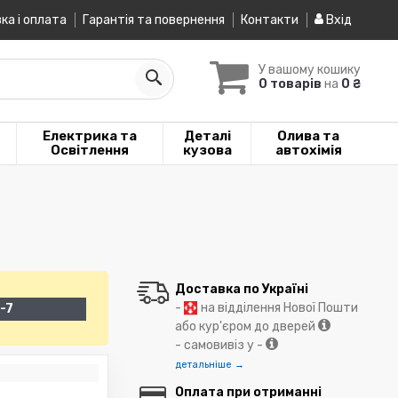
ка і оплата
Гарантія та повернення
Контакти
Вхід
У вашому кошику
0 товарів
на
0 ₴
Електрика та
Деталі
Олива та
Освітлення
кузова
автохімія
Доставка по Україні
-
на відділення Нової Пошти
-7
або кур'єром до дверей
- самовивіз у -
детальніше →
Оплата при отриманні