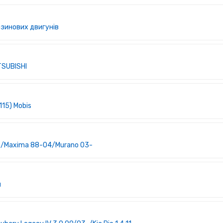
нзинових двигунів
TSUBISHI
15) Mobis
1-/Maxima 88-04/Murano 03-
л