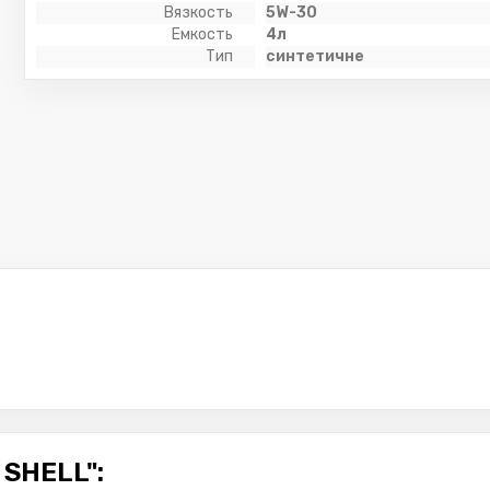
Вязкость
5W-30
Емкость
4л
Тип
синтетичне
SHELL":