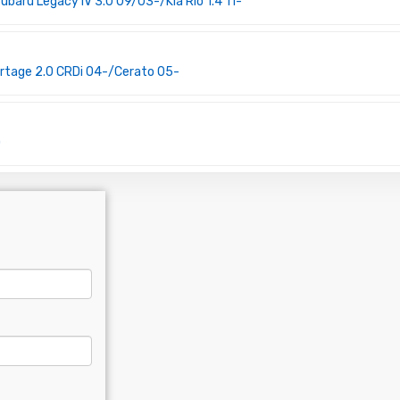
baru Legacy IV 3.0 09/03-/Kia Rio 1.4 11-
rtage 2.0 CRDi 04-/Cerato 05-
)