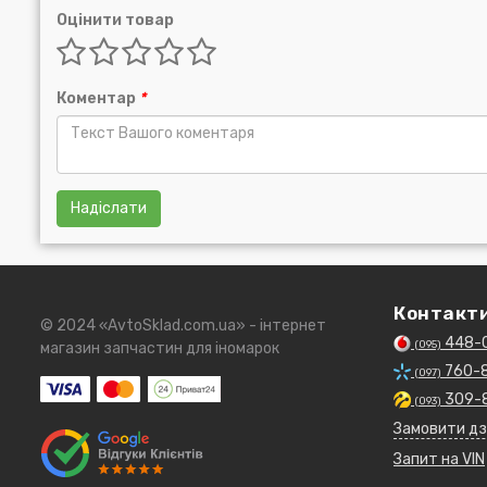
Оцінити товар
Коментар
*
Надіслати
Контакт
© 2024 «AvtoSklad.com.ua» - інтернет
448-
(095)
магазин запчастин для іномарок
760-
(097)
309-
(093)
Замовити дз
Запит на VIN