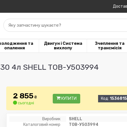
Достав
Яку запчастину шукаєте?
холодження та
Двигун і Система
Зчеплення та
опалення
вихлопу
трансмісія
W30 4л SHELL ТОВ-У503994
2 855
₴
КУПИТИ
Код:
1536815
сьогодні
Виробник
SHELL
Каталоговий номер
ТОВ-У503994