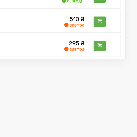
сьогодні
510
₴
завтра
295
₴
завтра