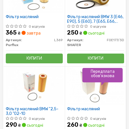
Фільтр масляний
Фільтр масляний BMW 3 (E46,
E90), 5 (E60), 7 (E65, E66,
E67), X3 (E83), X5 (E53,
0 відгуків
0 відгуків
365
250
₴
завтра
₴
сьогодні
Артикул:
L369
Артикул:
FOE177/3D
Purflux
SHAFER
КУПИТИ
КУПИТИ
Передплата
обов'язкова
Фільтр масляний BMW "2,5-
Фільтр масляний
3,0 "02-10
0 відгуків
0 відгуків
290
260
₴
сьогодні
₴
сьогодні