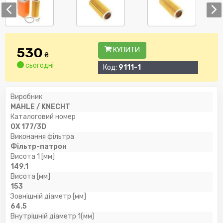
530
КУПИТИ
₴
сьогодні
Код:
9111-1
Виробник
MAHLE / KNECHT
Каталоговий номер
OX 177/3D
Виконання фільтра
Фільтр-патрон
Висота 1 [мм]
149.1
Висота [мм]
153
Зовнішній діаметр [мм]
64.5
Внутрішній діаметр 1(мм)