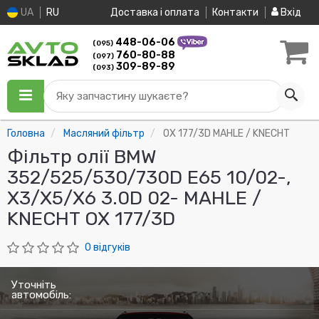
UA
RU
Доставка і оплата
Контакти
Вхід
448-06-06
(095)
760-80-88
(097)
309-89-89
(093)
Яку запчастину шукаєте?
Головна
Масляний фільтр
OX 177/3D MAHLE / KNECHT
Фільтр олії BMW
352/525/530/730D E65 10/02-,
X3/X5/X6 3.0D 02- MAHLE /
KNECHT OX 177/3D
0 відгуків
Уточніть
автомобіль: