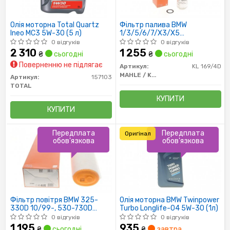
Олія моторна Total Quartz
Фільтр палива BMW
Ineo MC3 5W-30 (5 л)
1/3/5/6/7/X3/X5
2.0/2.5/3.0D 1.6D-4.4D
0 відгуків
0 відгуків
10.02-
2 310
1 255
₴
сьогодні
₴
сьогодні
Поверненню не підлягає
Артикул:
KL 169/4D
MAHLE / KNECHT
Артикул:
157103
TOTAL
КУПИТИ
КУПИТИ
Передплата
Передплата
Оригінал
обов'язкова
обов'язкова
Фільтр повітря BMW 325-
Олія моторна BMW Twinpower
330D 10/99-, 530-730D
Turbo Longlife-04 5W-30 (1л)
08/98-, X3/X5/X6 3.0D
0 відгуків
0 відгуків
05/01-
1 195
935
₴
сьогодні
₴
завтра