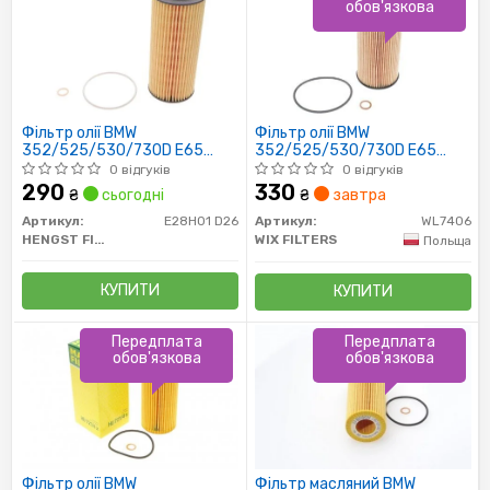
обов'язкова
Фільтр олії BMW
Фільтр олії BMW
352/525/530/730D E65
352/525/530/730D E65
10/02-, X3/X5/X6 3.0D 02-
10/02-, X3/X5/X6 3.0D 02-
0 відгуків
0 відгуків
290
330
₴
сьогодні
₴
завтра
Артикул:
E28H01 D26
Артикул:
WL7406
HENGST FILTER
WIX FILTERS
Польща
КУПИТИ
КУПИТИ
Передплата
Передплата
обов'язкова
обов'язкова
Фільтр олії BMW
Фільтр масляний BMW