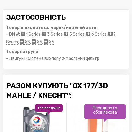
ЗАСТОСОВНІСТЬ
Товар підходить до марок/моделей авто:
-
BMW:
1 Series
,
3 Series
,
5 Series
,
6 Series
,
7
Series
,
X3
,
X5
,
X6
Товарна група:
- Двигун і Система вихлопу
Масляний фільтр
РАЗОМ КУПУЮТЬ "OX 177/3D
MAHLE / KNECHT":
Передплата
Топ продажів
обов'язкова