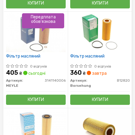
КУПИТИ
КУПИТИ
Передплата
обов'язкова
Фільтр масляний
Фільтр масляний
0 відгуків
0 відгуків
405
360
₴
сьогодні
₴
завтра
Артикул:
3141140006
Артикул:
B12820
MEYLE
Borsehung
КУПИТИ
КУПИТИ