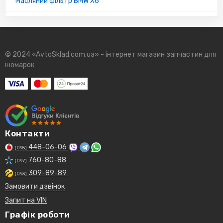
Масляний фільтр BMW X6
© 2024 «AvtoSklad.com.ua» - інтернет магазин запчастин для
іномарок
Контакти
448-06-06
(095)
760-80-88
(097)
309-89-89
(093)
Замовити дзвінок
Запит на VIN
Графік роботи