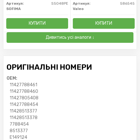
Артикул:
S5048PE
Артикул:
586545
SOFIMA
Valeo
КУПИТИ
КУПИТИ
Дивитись усі аналоги ↓
ОРИГІНАЛЬНІ НОМЕРИ
OEM:
11427788461
11427788460
11427805408
11427788454
11428513377
11428513378
7788454
8513377
E149124