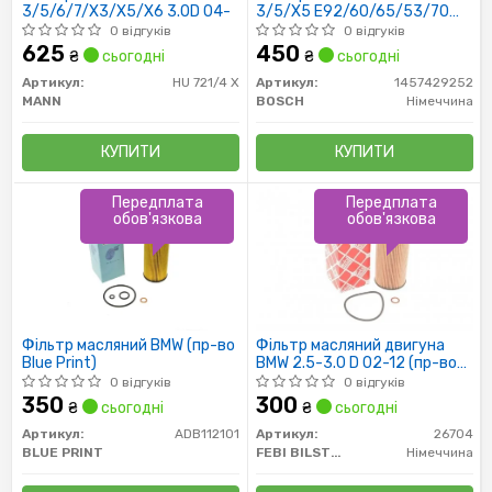
3/5/6/7/X3/X5/X6 3.0D 04-
3/5/X5 E92/60/65/53/70
3,0/3,5D
0 відгуків
0 відгуків
625
450
₴
сьогодні
₴
сьогодні
Артикул:
HU 721/4 X
Артикул:
1457429252
MANN
BOSCH
Німеччина
КУПИТИ
КУПИТИ
Передплата
Передплата
обов'язкова
обов'язкова
Фільтр масляний BMW (пр-во
Фільтр масляний двигуна
Blue Print)
BMW 2.5-3.0 D 02-12 (пр-во
FEBI)
0 відгуків
0 відгуків
350
300
₴
сьогодні
₴
сьогодні
Артикул:
ADB112101
Артикул:
26704
BLUE PRINT
FEBI BILSTEIN
Німеччина