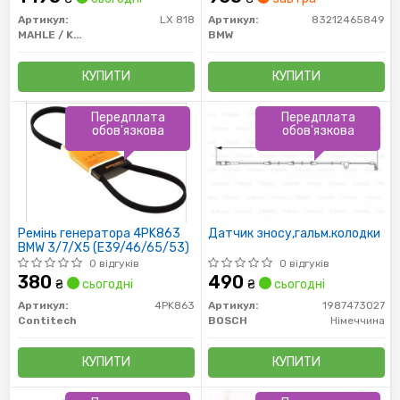
Артикул:
LX 818
Артикул:
83212465849
MAHLE / KNECHT
BMW
КУПИТИ
КУПИТИ
Передплата
Передплата
обов'язкова
обов'язкова
Ремінь генератора 4PK863
Датчик зносу,гальм.колодки
BMW 3/7/X5 (E39/46/65/53)
0 відгуків
0 відгуків
380
490
₴
сьогодні
₴
сьогодні
Артикул:
4PK863
Артикул:
1987473027
Contitech
BOSCH
Німеччина
КУПИТИ
КУПИТИ