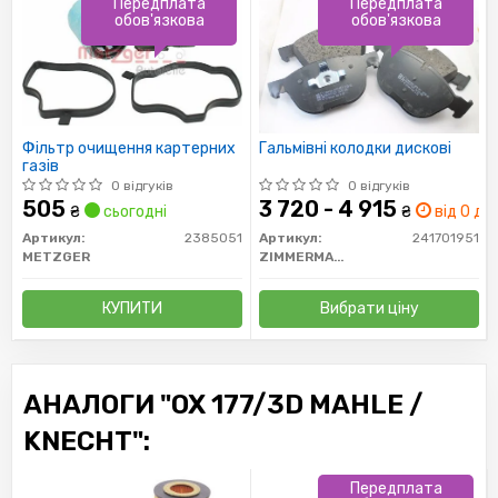
Передплата
Передплата
обов'язкова
обов'язкова
Фільтр очищення картерних
Гальмівні колодки дискові
газів
0 відгуків
0 відгуків
505
3 720 - 4 915
₴
сьогодні
₴
від 0 дн.
Артикул:
2385051
Артикул:
241701951
METZGER
ZIMMERMANN
КУПИТИ
Вибрати ціну
АНАЛОГИ "OX 177/3D MAHLE /
KNECHT":
Передплата