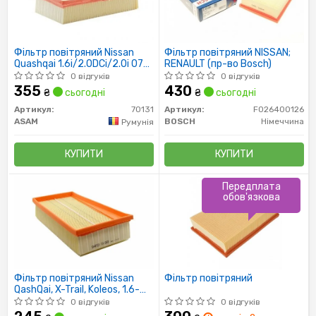
Фільтр повітряний Nissan
Фільтр повітряний NISSAN;
Quashqai 1.6i/2.0DCi/2.0i 07>
RENAULT (пр-во Bosch)
(70131) Asam
0 відгуків
0 відгуків
355
430
₴
сьогодні
₴
сьогодні
Артикул:
70131
Артикул:
F026400126
ASAM
BOSCH
Німеччина
Румунія
КУПИТИ
КУПИТИ
Передплата
обов'язкова
Фільтр повітряний Nissan
Фільтр повітряний
QashQai, X-Trail, Koleos, 1.6-
2.0, 06-
0 відгуків
0 відгуків