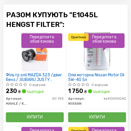
РАЗОМ КУПУЮТЬ "E1045L
HENGST FILTER":
Передплата
Передплата
Оригінал
обов'язкова
обов'язкова
Фільтр олії MAZDA 323 /двиг.
Олія моторна Nissan Motor Oil
бенз./ ;SUBARU JUSTY
5W-40 5л
H=65MM
0 відгуків
0 відгуків
230
1 750
₴
сьогодні
₴
сьогодні
Артикул:
OC 195
Артикул:
ke90090042
MAHLE / KNECHT
NISSAN
КУПИТИ
КУПИТИ
Передплата
Передплата
Оригінал