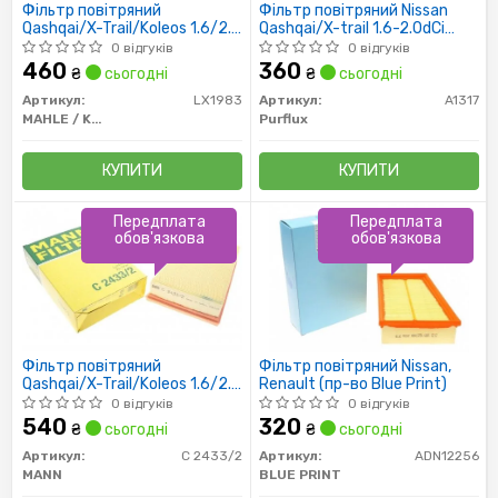
Фільтр повітряний
Фільтр повітряний Nissan
Qashqai/X-Trail/Koleos 1.6/2.0
Qashqai/X-trail 1.6-2.0dCi
i/dCi 07-
02/07-
0 відгуків
0 відгуків
460
360
₴
сьогодні
₴
сьогодні
Артикул:
LX1983
Артикул:
A1317
MAHLE / KNECHT
Purflux
КУПИТИ
КУПИТИ
Передплата
Передплата
обов'язкова
обов'язкова
Фільтр повітряний
Фільтр повітряний Nissan,
Qashqai/X-Trail/Koleos 1.6/2.0
Renault (пр-во Blue Print)
i/dCi 07-
0 відгуків
0 відгуків
540
320
₴
сьогодні
₴
сьогодні
Артикул:
C 2433/2
Артикул:
ADN12256
MANN
BLUE PRINT