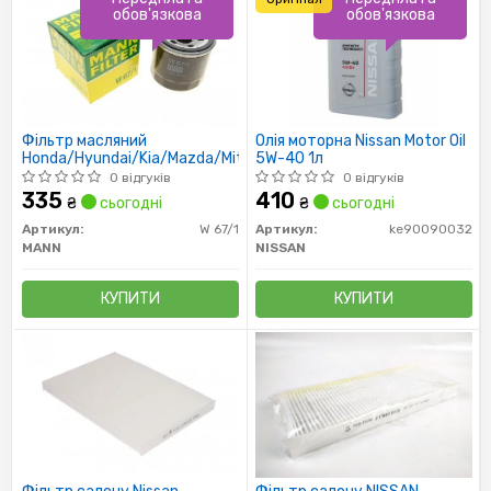
обов'язкова
обов'язкова
Фільтр масляний
Олія моторна Nissan Motor Oil
Honda/Hyundai/Kia/Mazda/Mitsubishi/Subaru
5W-40 1л
0 відгуків
0 відгуків
335
410
₴
сьогодні
₴
сьогодні
Артикул:
W 67/1
Артикул:
ke90090032
MANN
NISSAN
КУПИТИ
КУПИТИ