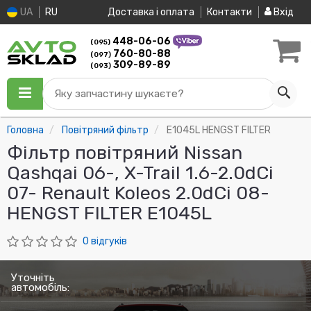
UA
RU
Доставка і оплата
Контакти
Вхід
448-06-06
(095)
760-80-88
(097)
309-89-89
(093)
Яку запчастину шукаєте?
Головна
Повітряний фільтр
E1045L HENGST FILTER
Фільтр повітряний Nissan
Qashqai 06-, X-Trail 1.6-2.0dCi
07- Renault Koleos 2.0dCi 08-
HENGST FILTER E1045L
0 відгуків
Уточніть
автомобіль: