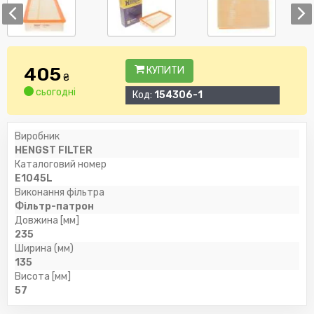
405
КУПИТИ
₴
сьогодні
Код:
154306-1
Виробник
HENGST FILTER
Каталоговий номер
E1045L
Виконання фільтра
Фільтр-патрон
Довжина [мм]
235
Ширина (мм)
135
Висота [мм]
57