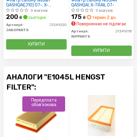
Фільтр салону Nissan
Фільтр салону NISSAN
QASHQAI(J10) 07-; X-
QASHQAI, X-TRAIL 07-
TRAIL(T31) 06-(пр-во
0 відгуків
0 відгуків
Jakoparts)
200
175
₴
сьогодні
₴
термін 2 дн.
Поверненню не підлягає
Артикул:
J1341020
JAKOPARTS
Артикул:
J1341018
NIPPARTS
КУПИТИ
КУПИТИ
АНАЛОГИ "E1045L HENGST
FILTER":
Передплата
обов'язкова