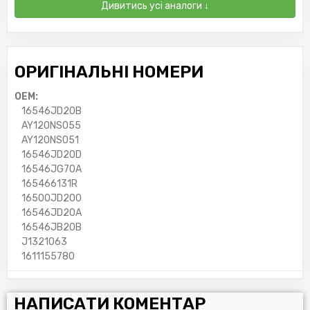
Дивитись усі аналоги ↓
ОРИГІНАЛЬНІ НОМЕРИ
OEM:
16546JD20B
AY120NS055
AY120NS051
16546JD20D
16546JG70A
165466131R
16500JD200
16546JD20A
16546JB20B
J1321063
1611155780
НАПИСАТИ КОМЕНТАР