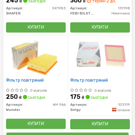
245
300
₴
сьогодні
₴
термін 2 дн.
Артикул:
SX1983
Артикул:
170198
SHAFER
FEBI BILSTEIN
Німеччина
КУПИТИ
КУПИТИ
Фільтр повітряний
Фільтр повітряний
0 відгуків
0 відгуків
250
175
₴
сьогодні
₴
сьогодні
Артикул:
WH 966
Артикул:
103119
Wunder
Solgy
Іспанія
КУПИТИ
КУПИТИ