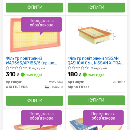
КУПИТИ
КУПИТИ
Передплата
обов'язкова
Фільтр повітряний
Фільтр повітряний NISSAN
WA9563/AP185/5 (пр-во
QASHQAI 06-, NISSAN X-TRAIL
WIX-Filtron)
07- (вир-во ALPHA FILTER)
0 відгуків
0 відгуків
310
180
₴
сьогодні
₴
сьогодні
Артикул:
WA9563
Артикул:
AF1827
WIX FILTERS
Alpha Filter
Польща
КУПИТИ
КУПИТИ
Передплата
Передплата
обов'язкова
обов'язкова