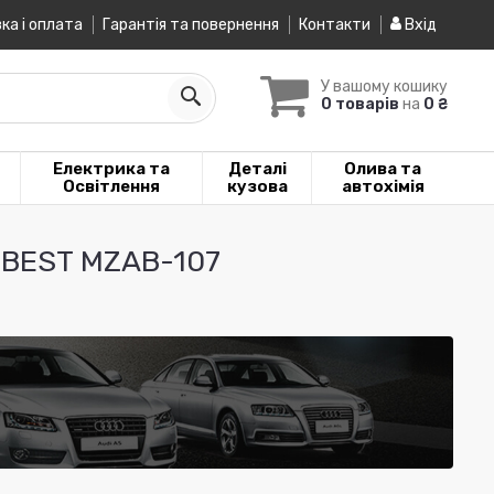
ка і оплата
Гарантія та повернення
Контакти
Вхід
У вашому кошику
0 товарів
на
0 ₴
Електрика та
Деталі
Олива та
Освітлення
кузова
автохімія
BEST MZAB-107