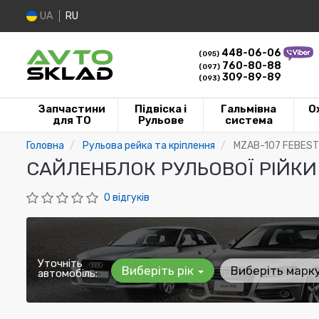
UA
RU
448-06-06
(095)
760-80-88
(097)
309-89-89
(093)
Запчастини
Підвіска і
Гальмівна
О
для ТО
Рульове
система
Головна
Рульова рейка та кріплення
MZAB-107 FEBEST
САЙЛЕНБЛОК РУЛЬОВОЇ РІЙКИ 
0 відгуків
Уточніть
Виберіть рік
Виберіть марк
автомобіль: