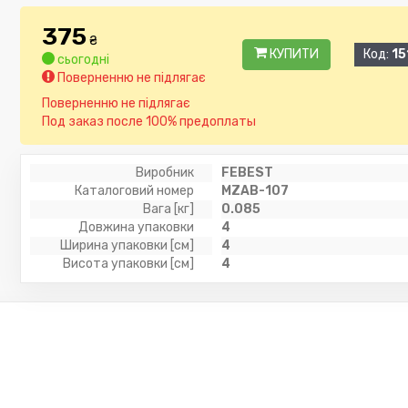
375
₴
КУПИТИ
Код:
15
сьогодні
Поверненню не підлягає
Поверненню не підлягає
Под заказ после 100% предоплаты
Виробник
FEBEST
Каталоговий номер
MZAB-107
Вага [кг]
0.085
Довжина упаковки
4
Ширина упаковки [см]
4
Висота упаковки [см]
4