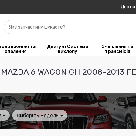
Достав
Яку запчастину шукаєте?
холодження та
Двигун і Система
Зчеплення та
опалення
вихлопу
трансмісія
MAZDA 6 WAGON GH 2008-2013 FE
у
Виберіть модель