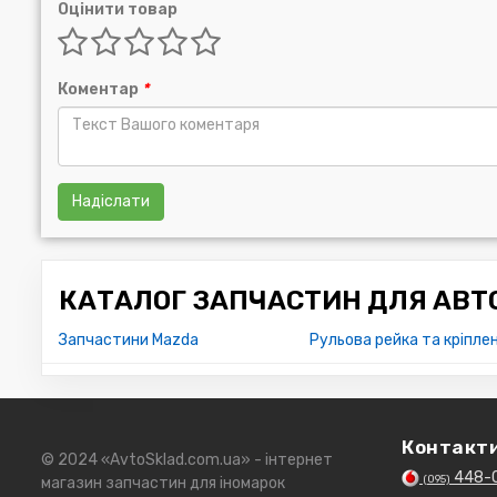
Оцінити товар
Коментар
*
Надіслати
КАТАЛОГ ЗАПЧАСТИН ДЛЯ АВТО
Запчастини Mazda
Рульова рейка та кріпле
Контакт
© 2024 «AvtoSklad.com.ua» - інтернет
448-
(095)
магазин запчастин для іномарок