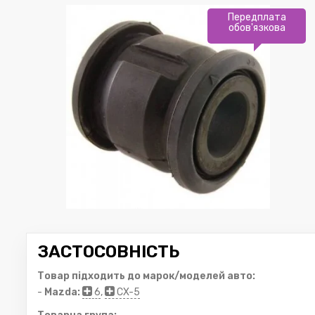
Передплата
обов'язкова
ЗАСТОСОВНІСТЬ
Товар підходить до марок/моделей авто:
-
Mazda:
6
,
CX-5