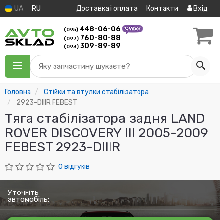
UA
RU
Доставка і оплата
Контакти
Вхід
448-06-06
(095)
760-80-88
(097)
309-89-89
(093)
Яку запчастину шукаєте?
Головна
Стійки та втулки стабілізатора
2923-DIIIR FEBEST
Тяга стабілізатора задня LAND
ROVER DISCOVERY III 2005-2009
FEBEST 2923-DIIIR
0 відгуків
Уточніть
автомобіль: