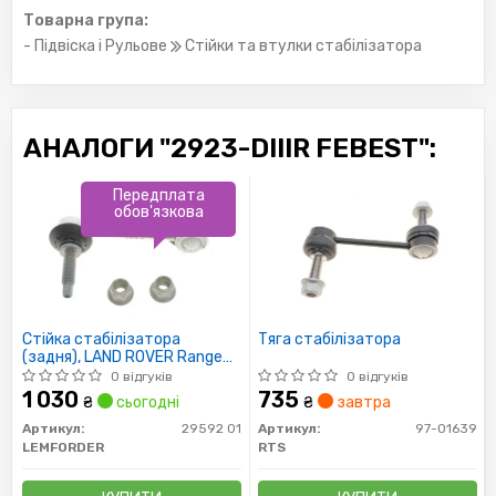
Товарна група:
- Підвіска і Рульове
Стійки та втулки стабілізатора
АНАЛОГИ "2923-DIIIR FEBEST":
Передплата
обов'язкова
Стійка стабілізатора
Тяга стабілізатора
(задня), LAND ROVER Range
Rover 05-, LR3, LR4 04-
0 відгуків
0 відгуків
1 030
735
₴
сьогодні
₴
завтра
Артикул:
29592 01
Артикул:
97-01639
LEMFORDER
RTS