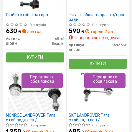
Стійка стабілізатора
Тяга стабілізатора, лів/прав,
задн
0 відгуків
0 відгуків
630
590
₴
завтра
₴
термін 2 дн.
Поверненню не підлягає
Артикул:
65161
SIDEM
Бельгія
Артикул:
16436AP
APLUS
КУПИТИ
КУПИТИ
Передплата
Передплата
обов'язкова
обов'язкова
MONROE LANDROVER Тяга
SKF LANDROVER Тяга
стаб.задн.лев./
стаб.задн.лев./
прав.Discovery,Range Rover
прав.Discovery,Range Rover
0 відгуків
0 відгуків
Sport 04-
Sport 04-
1 250
685