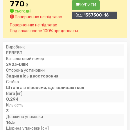
770
₴
КУПИТИ
сьогодні
Код:
1557300-16
Поверненню не підлягає
Поверненню не підлягає
Под заказ после 100% предоплаты
Виробник
FEBEST
Каталоговий номер
2923-DIIIR
Сторона установки
Задня вісь двостороння
Стійка
Штанга з півосями, що коливаються
Вага [кг]
0.294
Кількість
3
Довжина упаковки
16.5
Ширина упаковки [см]