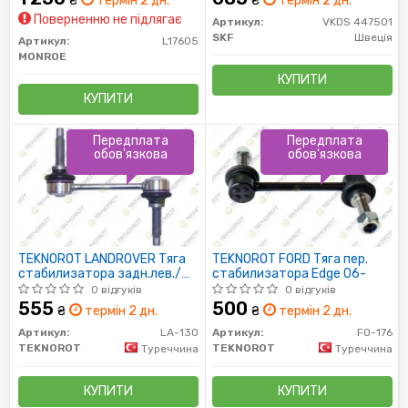
₴
термін 2 дн.
₴
термін 2 дн.
Поверненню не підлягає
Артикул:
VKDS 447501
SKF
Швеція
Артикул:
L17605
MONROE
КУПИТИ
КУПИТИ
Передплата
Передплата
обов'язкова
обов'язкова
TEKNOROT LANDROVER Тяга
TEKNOROT FORD Тяга пер.
стабилизатора задн.лев./
стабилизатора Edge 06-
прав.Discovery,Range Rover
0 відгуків
0 відгуків
Sport 04-
555
500
₴
термін 2 дн.
₴
термін 2 дн.
Артикул:
LA-130
Артикул:
FO-176
TEKNOROT
TEKNOROT
Туреччина
Туреччина
КУПИТИ
КУПИТИ