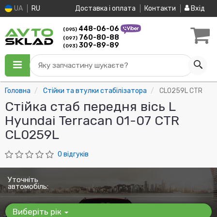
UA
RU
Доставка і оплата
Контакти
Вхід
448-06-06
(095)
760-80-88
(097)
309-89-89
(093)
Яку запчастину шукаєте?
Головна
Стійки та втулки стабілізатора
CL0259L CTR
Стійка стаб передня вісь L
Hyundai Terracan 01-07 CTR
CL0259L
0 відгуків
Уточніть
автомобіль:
Виберіть рік