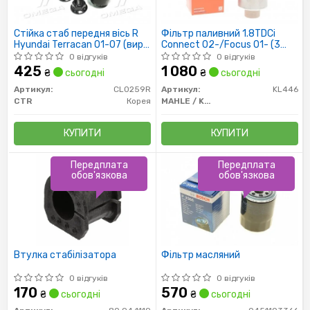
Стійка стаб передня вісь R
Фільтр паливний 1.8TDCi
Hyundai Terracan 01-07 (вир-
Connect 02-/Focus 01- (3
во CTR)
трубки)
0 відгуків
0 відгуків
425
1 080
₴
сьогодні
₴
сьогодні
Артикул:
CL0259R
Артикул:
KL446
CTR
Корея
MAHLE / KNECHT
КУПИТИ
КУПИТИ
Передплата
Передплата
обов'язкова
обов'язкова
Втулка стабілізатора
Фільтр масляний
0 відгуків
0 відгуків
170
570
₴
сьогодні
₴
сьогодні