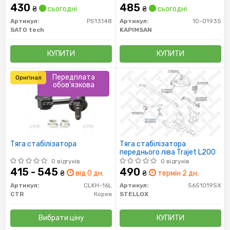
430
485
₴
сьогодні
₴
сьогодні
Артикул:
PS13148
Артикул:
10-01935
SATO tech
KAPIMSAN
КУПИТИ
КУПИТИ
Передплата
Оригінал
обов'язкова
Тяга стабілізатора
Тяга стабілізатора
переднього ліва Trajet L200
0 відгуків
0 відгуків
415 - 545
490
₴
від 0 дн.
₴
термін 2 дн.
Артикул:
CLKH-16L
Артикул:
5651019SX
CTR
Корея
STELLOX
Вибрати ціну
КУПИТИ