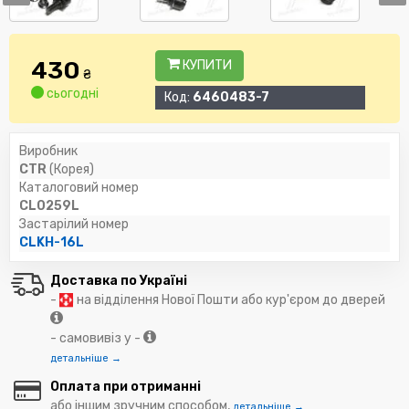
430
КУПИТИ
₴
сьогодні
Код:
6460483-7
Виробник
CTR
(Корея)
Каталоговий номер
CL0259L
Застарілий номер
CLKH-16L
Доставка по Україні
-
на відділення Нової Пошти або кур'єром до дверей
- самовивіз у -
детальніше →
Оплата при отриманні
або іншим зручним способом,
детальніше →