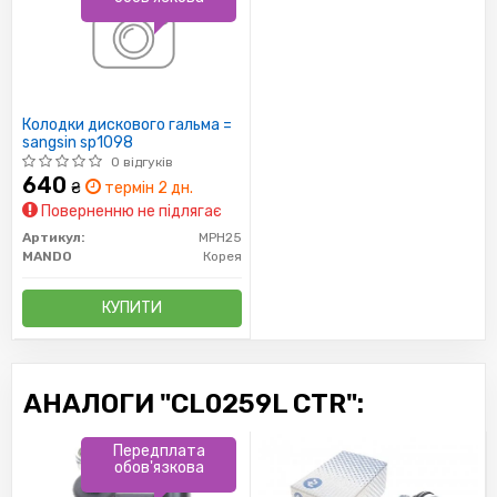
Колодки дискового гальма =
sangsin sp1098
0 відгуків
640
₴
термін 2 дн.
Поверненню не підлягає
Артикул:
MPH25
MANDO
Корея
КУПИТИ
АНАЛОГИ "CL0259L CTR":
Передплата
обов'язкова