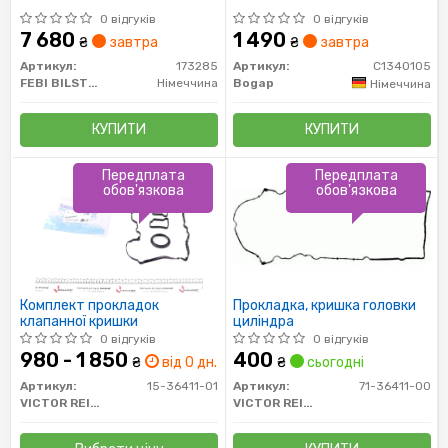
0 відгуків
0 відгуків
7 680
1 490
₴
завтра
₴
завтра
Артикул:
173285
Артикул:
C1340105
FEBI BILSTEIN
Німеччина
Bogap
Німеччина
КУПИТИ
КУПИТИ
Передплата
Передплата
обов'язкова
обов'язкова
Комплект прокладок
Прокладка, кришка головки
клапанної кришки
циліндра
0 відгуків
0 відгуків
980 - 1 850
400
₴
від 0 дн.
₴
сьогодні
Артикул:
15-36411-01
Артикул:
71-36411-00
VICTOR REINZ
VICTOR REINZ