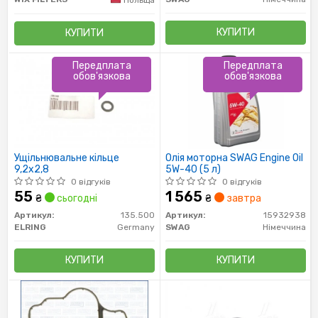
КУПИТИ
КУПИТИ
Передплата
Передплата
обов'язкова
обов'язкова
Ущільнювальне кільце
Олія моторна SWAG Engine Oil
9,2x2,8
5W-40 (5 л)
0 відгуків
0 відгуків
55
1 565
₴
сьогодні
₴
завтра
Артикул:
135.500
Артикул:
15932938
ELRING
Germany
SWAG
Німеччина
КУПИТИ
КУПИТИ