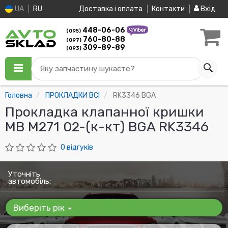
UA
RU
Доставка і оплата
Контакти
Вхід
448-06-06
(095)
760-80-88
(097)
309-89-89
(093)
Яку запчастину шукаєте?
Головна
ПРОКЛАДКИ ВСІ
RK3346 BGA
Прокладка клапанної кришки
MB M271 02-(к-кт) BGA RK3346
0 відгуків
Уточніть
автомобіль:
Виберіть рік