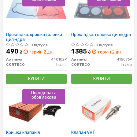
Прокладка, кришка головки
Прокладка, головка циліндра
циліндра
0 відгуків
0 відгуків
490
1 385
₴
термін 2 дн.
₴
термін 2 дн.
Артикул:
440102P
Артикул:
415076P
CORTECO
Італія
CORTECO
Італія
КУПИТИ
КУПИТИ
Передплата
обов'язкова
Кришка клапанів
Клапан VVT