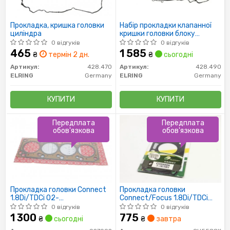
Прокладка, кришка головки
Набір прокладки клапанної
циліндра
кришки головки блоку
циліндрів.
0 відгуків
0 відгуків
465
1 585
₴
термін 2 дн.
₴
сьогодні
Артикул:
428.470
Артикул:
428.490
ELRING
Germany
ELRING
Germany
КУПИТИ
КУПИТИ
Передплата
Передплата
обов'язкова
обов'язкова
Прокладка головки Connect
Прокладка головки
1.8Di/TDCi 02-
Connect/Focus 1.8Di/TDCi
(5міток/1.42мм))
02- (1.3mm)
0 відгуків
0 відгуків
1 300
775
₴
сьогодні
₴
завтра