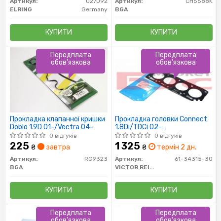
Артикул:
027092
Артикул:
CH5588K
ELRING
Germany
BGA
КУПИТИ
КУПИТИ
Передплата
Передплата
обов'язкова
обов'язкова
Прокладка клапанної кришки
Прокладка головки Connect
Doblo 1.9D 01-/Vectra 04-
1.8Di/TDCi 02-
(5міток/1.42мм))
0 відгуків
0 відгуків
225
1 325
₴
завтра
₴
термін 2 дн.
Артикул:
RC9323
Артикул:
61-34315-30
BGA
VICTOR REINZ
КУПИТИ
КУПИТИ
Передплата
Передплата
обов'язкова
обов'язкова