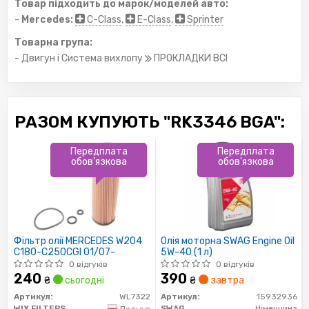
Товар підходить до марок/моделей авто:
-
Mercedes:
C-Class
,
E-Class
,
Sprinter
Товарна група:
- Двигун і Система вихлопу
ПРОКЛАДКИ ВСІ
РАЗОМ КУПУЮТЬ "RK3346 BGA":
Передплата
Передплата
обов'язкова
обов'язкова
Фільтр олії MERCEDES W204
Олія моторна SWAG Engine Oil
C180-C250CGI 01/07-
5W-40 (1 л)
0 відгуків
0 відгуків
240
390
₴
сьогодні
₴
завтра
Артикул:
WL7322
Артикул:
15932936
WIX FILTERS
SWAG
Німеччина
Польща