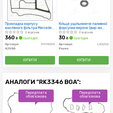
Прокладка корпусу
Кільце ущільнююче паливної
масляного фільтра Mercedes
форсунки верхнє (вир-во
Benz M271 02-
PAYEN)
0 відгуків
0 відгуків
360
30
₴
сьогодні
₴
сьогодні
Артикул:
01174000
Артикул:
LA5252
AJUSA
Payen
КУПИТИ
КУПИТИ
АНАЛОГИ "RK3346 BGA":
Передплата
Передплата
обов'язкова
обов'язкова