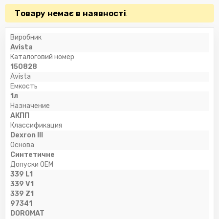
Товару немає в наявності
.
Виробник
Avista
Каталоговий номер
150828
Avista
Емкость
1л
Назначение
АКПП
Классификация
Dexron III
Основа
Синтетичне
Допуски OEM
339 L1
339 V1
339 Z1
97341
DOROMAT