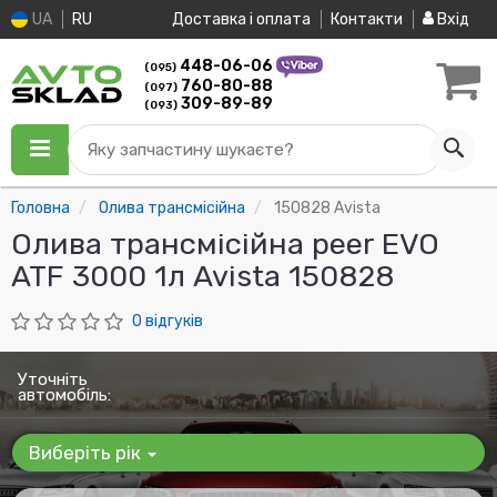
UA
RU
Доставка і оплата
Контакти
Вхід
448-06-06
(095)
760-80-88
(097)
309-89-89
(093)
Яку запчастину шукаєте?
Головна
Олива трансмісійна
150828 Avista
Олива трансмісійна peer EVO
ATF 3000 1л Avista 150828
0 відгуків
Уточніть
автомобіль:
Виберіть рік