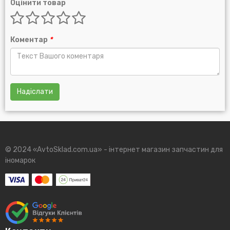
Оцінити товар
Коментар
*
Надіслати
© 2024 «AvtoSklad.com.ua» - інтернет магазин запчастин для
іномарок