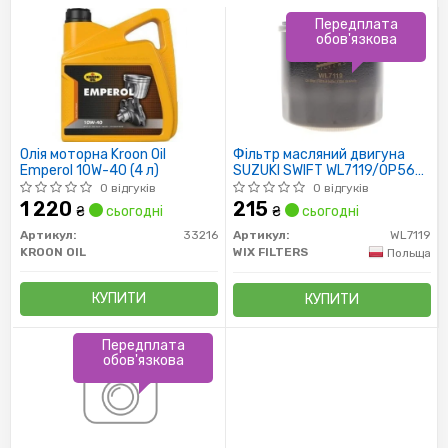
Передплата
обов'язкова
Олія моторна Kroon Oil
Фільтр масляний двигуна
Emperol 10W-40 (4 л)
SUZUKI SWIFT WL7119/OP564
(пр-во WIX-Filtron)
0 відгуків
0 відгуків
1 220
215
₴
сьогодні
₴
сьогодні
Артикул:
33216
Артикул:
WL7119
KROON OIL
WIX FILTERS
Польща
КУПИТИ
КУПИТИ
Передплата
обов'язкова