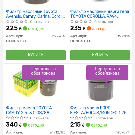
Фильтр масляный Toyota
Фильтр масляный двигателя
Avensis, Camry, Carina, Corolla,
TOYOTA COROLLA, RAV4,
Yaris 1.0/1.3/1.5/1.6 16V
AVENSIS 00- (пр-во HENGST)
0 отзывов
0 отзывов
03-/Geely CK,MK
225
235
₴
сегодня
₴
завтра
Артикул:
H97W07
Артикул:
H97W16
HENGST FILTER
HENGST FILTER
КУПИТЬ
КУПИТЬ
Передплата
Передплата
обов'язкова
обов'язкова
Фильтр масла TOYOTA
Фильтр масла FORD
CAMRY 2.5-3.0 08/88-,
FIESTA/FOCUS/MONDEO 1.25-
LEXUS 2.5-4.0 12/89-
2.0 07/90-; VOLVO
0 отзывов
0 отзывов
C30/S40/V50 1.6 AMULET
340
215
₴
сегодня
₴
сегодня
Артикул:
W 712/83
Артикул:
WL7074