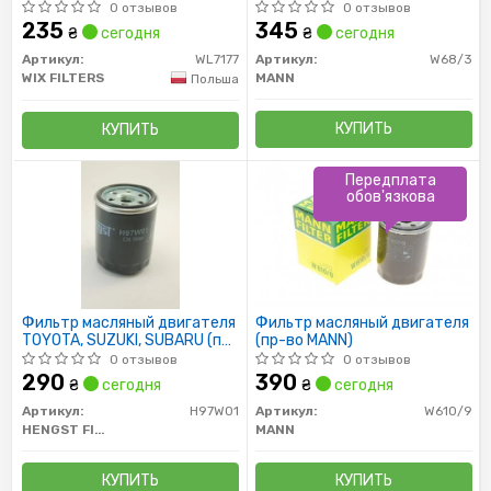
WL7177/OP621 (пр-во WIX-
0 отзывов
0 отзывов
Filtron)
235
345
₴
сегодня
₴
сегодня
Артикул:
WL7177
Артикул:
W68/3
WIX FILTERS
MANN
Польша
КУПИТЬ
КУПИТЬ
Передплата
обов'язкова
Фильтр масляный двигателя
Фильтр масляный двигателя
TOYOTA, SUZUKI, SUBARU (пр-
(пр-во MANN)
во Hengst)
0 отзывов
0 отзывов
290
390
₴
сегодня
₴
сегодня
Артикул:
H97W01
Артикул:
W610/9
HENGST FILTER
MANN
КУПИТЬ
КУПИТЬ