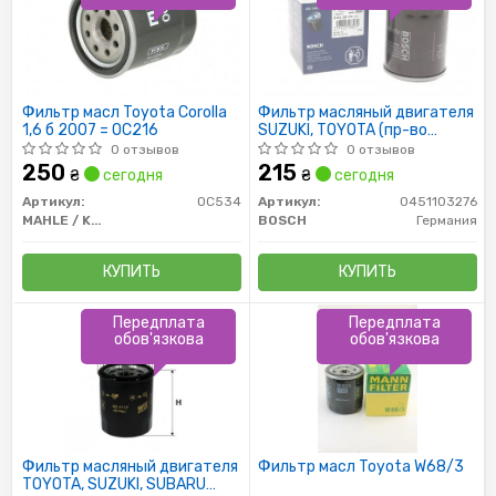
Фильтр масл Toyota Corolla
Фильтр масляный двигателя
1,6 б 2007 = OC216
SUZUKI, TOYOTA (пр-во
Bosch)
0 отзывов
0 отзывов
250
215
₴
сегодня
₴
сегодня
Артикул:
OC534
Артикул:
0451103276
MAHLE / KNECHT
BOSCH
Германия
КУПИТЬ
КУПИТЬ
Передплата
Передплата
обов'язкова
обов'язкова
Фильтр масляный двигателя
Фильтр масл Toyota W68/3
TOYOTA, SUZUKI, SUBARU