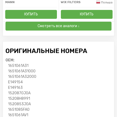
MANN
WIX FILTERS
Польша
КУПИТЬ
КУПИТЬ
Смотреть все аналоги ↓
ОРИГИНАЛЬНЫЕ НОМЕРА
OEM:
1651061A31
1651061A31000
1651061A32000
E149154
E149163
1520870J0A
15208H8991
1520853J0A
1651085FA0
1651061AV1