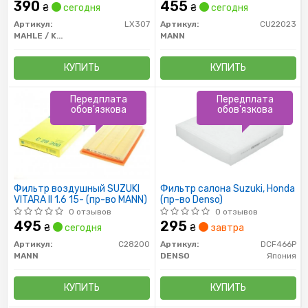
390
455
₴
сегодня
₴
сегодня
Артикул:
LX307
Артикул:
CU22023
MAHLE / KNECHT
MANN
КУПИТЬ
КУПИТЬ
Передплата
Передплата
обов'язкова
обов'язкова
Фильтр воздушный SUZUKI
Фильтр салона Suzuki, Honda
VITARA II 1.6 15- (пр-во MANN)
(пр-во Denso)
0 отзывов
0 отзывов
495
295
₴
сегодня
₴
завтра
Артикул:
C28200
Артикул:
DCF466P
MANN
DENSO
Япония
КУПИТЬ
КУПИТЬ