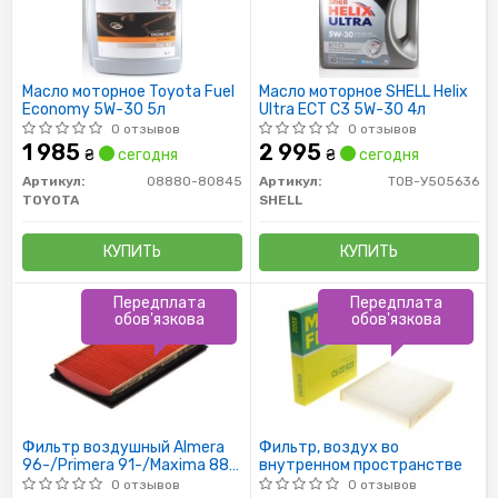
Масло моторное Toyota Fuel
Масло моторное SHELL Helix
Economy 5W-30 5л
Ultra ECT C3 5W-30 4л
0 отзывов
0 отзывов
1 985
2 995
₴
сегодня
₴
сегодня
Артикул:
08880-80845
Артикул:
ТОВ-У505636
TOYOTA
SHELL
КУПИТЬ
КУПИТЬ
Передплата
Передплата
обов'язкова
обов'язкова
Фильтр воздушный Almera
Фильтр, воздух во
96-/Primera 91-/Maxima 88-
внутренном пространстве
04/Murano 03-
0 отзывов
0 отзывов