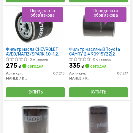
Передплата
Передплата
обов'язкова
обов'язкова
Фильтр масла CHEVROLET
Фильтр масляный Toyota
AVEO/MATIZ/SPARK 1.0-1.2
CAMRY 2,4 90915YZZj2
03/05- /М1= 3/4"-16 UNF/
0 отзывов
0 отзывов
275
335
₴
сегодня
₴
сегодня
Артикул:
OC 215
Артикул:
OC 217
MAHLE / KNECHT
MAHLE / KNECHT
КУПИТЬ
КУПИТЬ