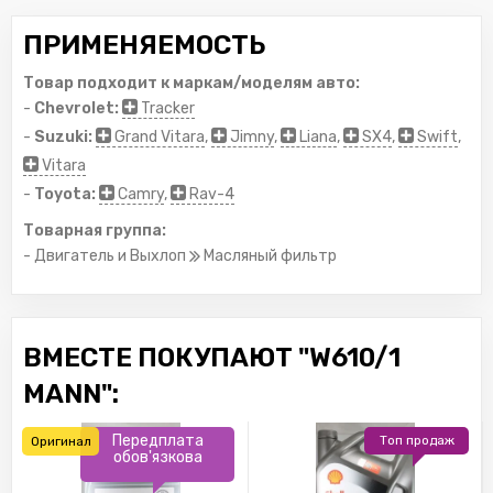
ПРИМЕНЯЕМОСТЬ
Товар подходит к маркам/моделям авто:
-
Chevrolet:
Tracker
-
Suzuki:
Grand Vitara
,
Jimny
,
Liana
,
SX4
,
Swift
,
Vitara
-
Toyota:
Camry
,
Rav-4
Товарная группа:
- Двигатель и Выхлоп
Масляный фильтр
ВМЕСТЕ ПОКУПАЮТ "W610/1
MANN":
Передплата
Топ продаж
Оригинал
обов'язкова