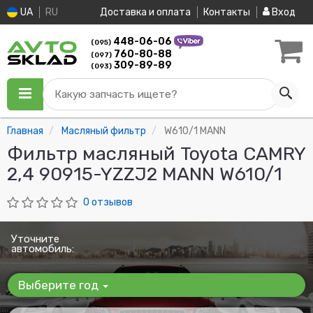
UA
RU
Доставка и оплата
Контакты
Вход
448-06-06
(095)
760-80-88
(097)
309-89-89
(093)
Какую запчасть ищете?
Главная
Масляный фильтр
W610/1 MANN
Фильтр масляный Toyota CAMRY
2,4 90915-YZZJ2 MANN W610/1
0 отзывов
Уточните
автомобиль:
Выберите год