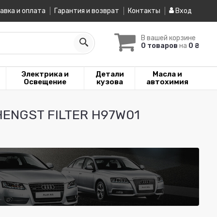
авка и оплата
Гарантия и возврат
Контакты
Вход
В вашей корзине
0 товаров
на
0 ₴
Электрика и
Детали
Масла и
Освещение
кузова
автохимия
HENGST FILTER H97W01