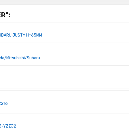
R":
;SUBARU JUSTY H=65MM
a/Mitsubishi/Subaru
C216
15-YZZJ2