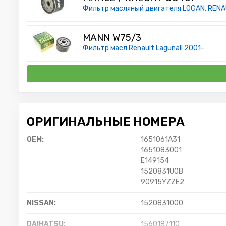
Фильтр масляный двигателя LOGAN, RENAU
MANN W75/3
Фильтр масл Renault LagunaII 2001-
ОРИГИНАЛЬНЫЕ НОМЕРА
OEM:
1651061A31
1651083001
E149154
1520831U0B
90915YZZE2
NISSAN:
1520831000
DAIHATSU:
1560187110