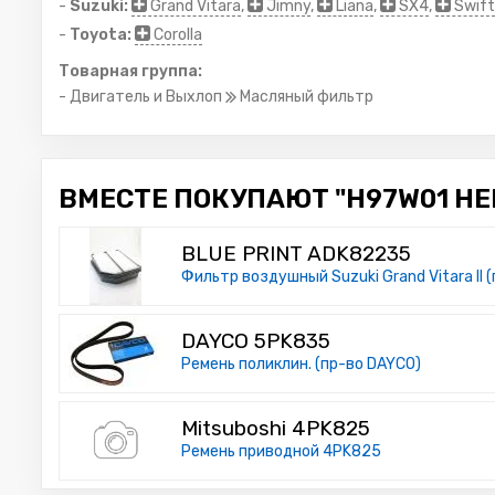
-
Suzuki:
Grand Vitara
,
Jimny
,
Liana
,
SX4
,
Swift
-
Toyota:
Corolla
Товарная группа:
- Двигатель и Выхлоп
Масляный фильтр
ВМЕСТЕ ПОКУПАЮТ "H97W01 HEN
BLUE PRINT ADK82235
Фильтр воздушный Suzuki Grand Vitara II (п
DAYCO 5PK835
Ремень поликлин. (пр-во DAYCO)
Mitsuboshi 4PK825
Ремень приводной 4PK825