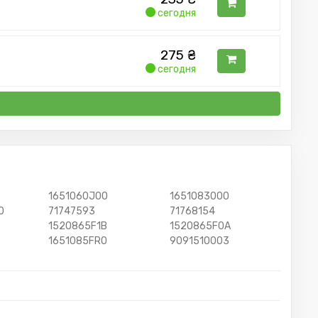
сегодня
275
₴
сегодня
1651060J00
1651083000
0
71747593
71768154
1520865F1B
1520865F0A
1651085FR0
9091510003