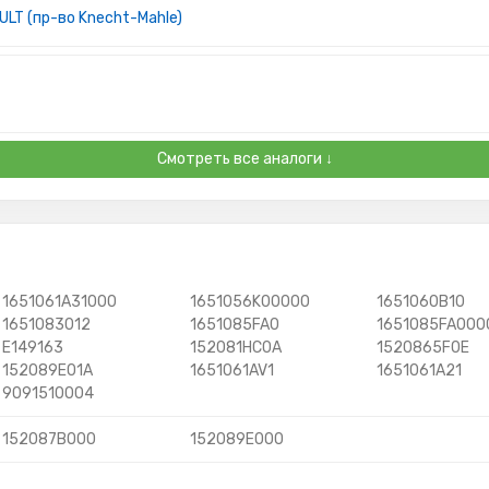
LT (пр-во Knecht-Mahle)
Смотреть все аналоги ↓
1651061A31000
1651056K00000
1651060B10
1651083012
1651085FA0
1651085FA000
E149163
152081HC0A
1520865F0E
152089E01A
1651061AV1
1651061A21
9091510004
152087B000
152089E000