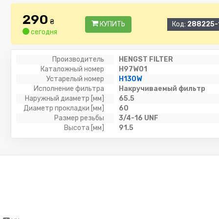
290
₴
КУПИТЬ
Код:
288225-
сегодня
Производитель
HENGST FILTER
Каталожный номер
H97W01
Устарелый номер
H130W
Исполнение фильтра
Накручиваемый фильтр
Наружный диаметр [мм]
65.5
Диаметр прокладки [мм]
60
Размер резьбы
3/4-16 UNF
Высота [мм]
91.5