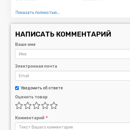
SUZUKI:
16510085C00
Показать полностью...
1651061A20MHL
Fiat/Alfa/Lancia:
71746761
НАПИСАТЬ КОММЕНТАРИЙ
VOLVO:
8614745
Ваше имя
VAG:
J9091510002
LEXUS:
9091510010
Электронная почта
Уведомить об ответе
Оценить товар
Комментарий
*