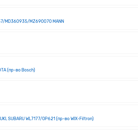
35737/MD360935/MZ690070 MANN
TA (пр-во Bosch)
I, SUBARU WL7177/OP621 (пр-во WIX-Filtron)