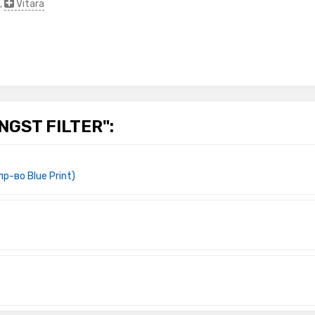
,
Vitara
GST FILTER":
р-во Blue Print)