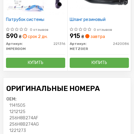
Патрубок системы
Шланг резиновый
0 отзывов
0 отзывов
590
915
₴
срок 2 дн.
₴
завтра
Артикул:
221316
Артикул:
2420086
IMPERGOM
METZGER
КУПИТЬ
КУПИТЬ
ОРИГИНАЛЬНЫЕ НОМЕРА
OEM:
1141505
1212125
2S6H8B274AF
2S6H8B274AG
1221273