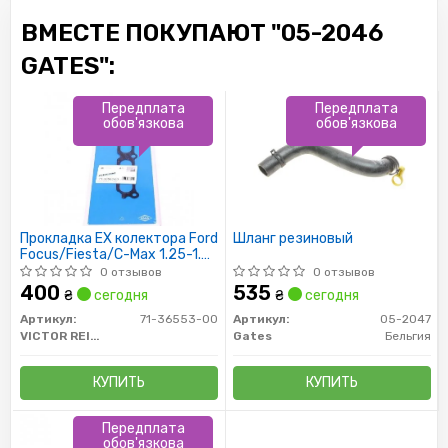
ВМЕСТЕ ПОКУПАЮТ "05-2046
GATES":
Передплата
Передплата
обов'язкова
обов'язкова
Прокладка EX колектора Ford
Шланг резиновый
Focus/Fiesta/C-Max 1.25-1.6
03-
0 отзывов
0 отзывов
400
535
₴
сегодня
₴
сегодня
Артикул:
71-36553-00
Артикул:
05-2047
VICTOR REINZ
Gates
Бельгия
КУПИТЬ
КУПИТЬ
Передплата
обов'язкова