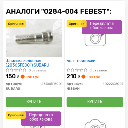
АНАЛОГИ "0284-004 FEBEST":
Передплата
Оригинал
Оригинал
обов'язкова
Шпилька колёсная
Болт подвески
(28365FE001) SUBARU
0 отзывов
0 отзывов
150
210
₴
завтра
₴
завтра
Артикул:
28365FE001
Артикул:
40222C6001
SUBARU
NISSAN
КУПИТЬ
КУПИТЬ
Передплата
Оригинал
обов'язкова