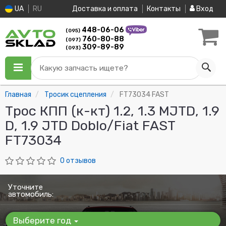
UA
RU
Доставка и оплата
Контакты
Вход
448-06-06
(095)
760-80-88
(097)
309-89-89
(093)
Какую запчасть ищете?
Главная
Тросик сцепления
FT73034 FAST
Трос КПП (к-кт) 1.2, 1.3 MJTD, 1.9
D, 1.9 JTD Doblo/Fiat FAST
FT73034
0 отзывов
Уточните
автомобиль:
Выберите год