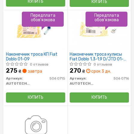
КУПИТЬ
КУПИТЬ
Передплата
Передплата
обов'язкова
обов'язкова
Наконечник троса КП Fiat
Наконечник троса кулисы
Doblo 01-09
Fiat Doblo 1.3-1.9 D/JTD 01-
(большой)
0 отзывов
0 отзывов
275
270
₴
завтра
₴
срок 3 дн.
Артикул:
506 0715
Артикул:
506 0716
AUTOTECHTEILE
AUTOTECHTEILE
КУПИТЬ
КУПИТЬ