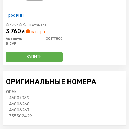
Трос КПП
0 отзывов
3 760
₴
завтра
Артикул:
001FT800
B CAR
КУПИТЬ
ОРИГИНАЛЬНЫЕ НОМЕРА
OEM:
46807039
46806268
46806267
735302429