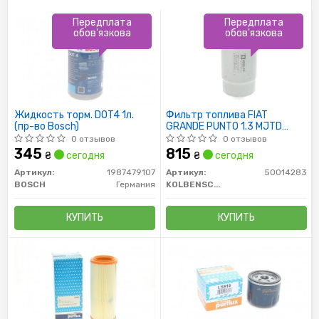
Передплата
Передплата
обов'язкова
обов'язкова
Жидкость торм. DOT4 1л.
Фильтр топлива FIAT
(пр-во Bosch)
GRANDE PUNTO 1.3 MJTD
10/05-
0 отзывов
0 отзывов
345
815
₴
сегодня
₴
сегодня
Артикул:
1987479107
Артикул:
50014283
BOSCH
Германия
KOLBENSCHMIDT
КУПИТЬ
КУПИТЬ