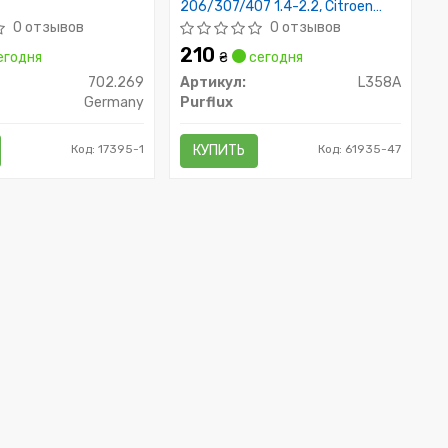
206/307/407 1.4-2.2, Citroen
C2/C3/C4/C5 1.4-2.0 02-
0 отзывов
0 отзывов
210
егодня
₴
сегодня
702.269
Артикул:
L358A
Germany
Purflux
Код: 17395-1
КУПИТЬ
Код: 61935-47