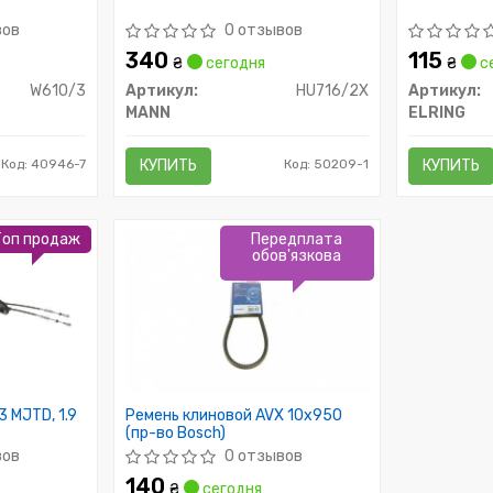
5/MZ690070
вов
0 отзывов
340
115
₴
сегодня
₴
с
W610/3
Артикул:
HU716/2X
Артикул:
MANN
ELRING
Код: 40946-7
КУПИТЬ
Код: 50209-1
КУПИТЬ
Топ продаж
Передплата
обов'язкова
.3 MJTD, 1.9
Ремень клиновой AVX 10х950
(пр-во Bosch)
вов
0 отзывов
140
₴
сегодня