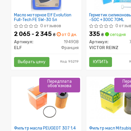
Масло моторное Elf Evolution
Герметик силиконов
Full-Tech FE 5W-30 5л
-50C +300C 70ML
0 отзывов
0 отзы
2 065 - 2 345
335
₴
от 0 дн.
₴
сегодня
Артикул:
194908
Артикул:
ELF
Франция
VICTOR REINZ
Выбрать цену
Код: 95219
КУПИТЬ
К
Передплата
Пер
обов'язкова
обо
Фильтр масла PEUGEOT 307 1.4
Фильтр масл Mitsubis