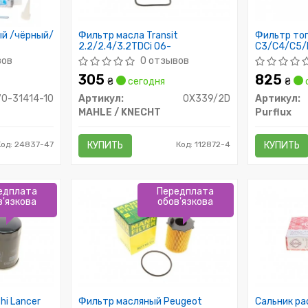
ый /чёрный/
Фильтр масла Transit
Фильтр то
2.2/2.4/3.2TDCi 06-
C3/C4/C5/
09-
вов
0 отзывов
305
825
₴
сегодня
₴
70-31414-10
Артикул:
OX339/2D
Артикул:
MAHLE / KNECHT
Purflux
од: 24837-47
КУПИТЬ
Код: 112872-4
КУПИТЬ
едплата
Передплата
в'язкова
обов'язкова
hi Lancer
Фильтр масляный Peugeot
Сальник ра