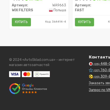
Артикул:
WA9663
Артикул:
WIX FILTERS
Польша
FAST
КУПИТЬ
Код: 364414-4
КУПИТЬ
К
Контакт
© 2024 «AvtoSklad.com.ua» - интернет
448-
(095)
магазин автозапчастей
760-
(097)
309-
(093)
Заказать зв
Запрос по VI