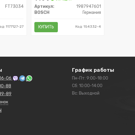
FT73034
Артикул:
1987947601
BOSCH
Германия
од: 1177127-27
КУПИТЬ
Код: 154332-4
ы
График работы
06-06
Пн-Пт: 9:00-18:00
Сб: 10:00-14:00
80-88
Вс: Выходной
89-89
онок
N