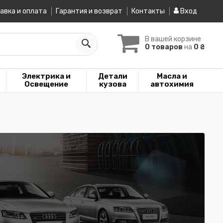
авка и оплата
Гарантия и возврат
Контакты
Вход
В вашей корзине
0 товаров
на
0 ₴
Электрика и
Детали
Масла и
Освещение
кузова
автохимия