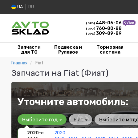
UA
RU
448-06-06
(095)
760-80-88
(097)
309-89-89
(093)
Запчасти
Подвеска и
Тормозная
для ТО
Рулевое
система
Главная
Fiat
Запчасти на Fiat (Фиат)
Уточните автомобиль:
Выберите год
Fiat
Выберите мод
2020-е
2020