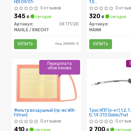
HDI 09/01-
1.5
MD135737/MD36093
0 отзывов
0 отзы
MANN
345
320
₴
сегодня
₴
сегодня
Артикул:
OX 171/2D
Артикул:
MAHLE / KNECHT
MANN
КУПИТЬ
Код: 28888-4
КУПИТЬ
Передплата
обов'язкова
Фильтр воздушный (пр-во WIX-
Трос КПП (к-кт) 1.2, 1
Filtron)
D, 1.9 JTD Doblo/Fiat
0 отзывов
0 отзы
410
2 700
₴
сегодня
₴
сегодня