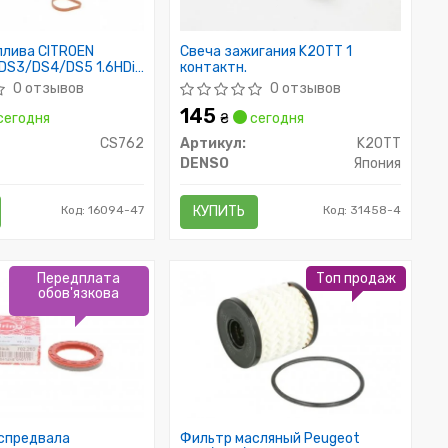
плива CITROEN
Свеча зажигания K20TT 1
DS3/DS4/DS5 1.6HDi
контактн.
0 отзывов
0 отзывов
145
сегодня
₴
сегодня
CS762
Артикул:
K20TT
DENSO
Япония
Код: 16094-47
КУПИТЬ
Код: 31458-4
Передплата
Топ продаж
обов'язкова
спредвала
Фильтр масляный Peugeot