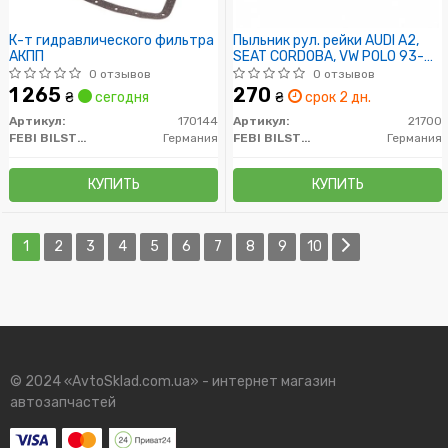
К-т гидравлического фильтра
Пыльник рул. рейки AUDI A2,
АКПП
SEAT CORDOBA, VW POLO 93-
(Пр-во FEBI)
0 отзывов
0 отзывов
1 265
270
₴
сегодня
₴
срок 2 дн.
Артикул:
170144
Артикул:
21700
FEBI BILSTEIN
Германия
FEBI BILSTEIN
Германия
КУПИТЬ
КУПИТЬ
1
2
3
4
5
6
7
8
9
10
© 2024 «AvtoSklad.com.ua» - интернет магазин
автозапчастей