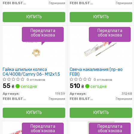
FEBI BILSTEIN
Германия
FEBI BILSTEIN
Германия
КУПИТЬ
КУПИТЬ
Передплата
Передплата
обов'язкова
обов'язкова
Гайка шпильки колеса
Свеча накаливания (пр-во
C4/4008/Camry 06- M12x1.5
FEBI)
0 отзывов
0 отзывов
55
510
₴
сегодня
₴
сегодня
Артикул:
11939
Артикул:
31248
FEBI BILSTEIN
Германия
FEBI BILSTEIN
Германия
КУПИТЬ
КУПИТЬ
Передплата
Передплата
обов'язкова
обов'язкова