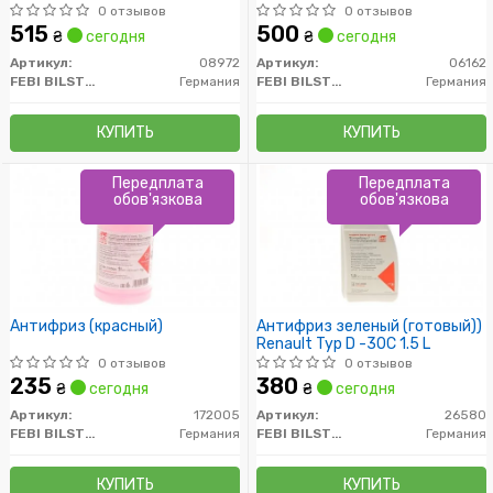
0 отзывов
0 отзывов
515
500
₴
сегодня
₴
сегодня
Артикул:
08972
Артикул:
06162
FEBI BILSTEIN
Германия
FEBI BILSTEIN
Германия
КУПИТЬ
КУПИТЬ
Передплата
Передплата
обов'язкова
обов'язкова
Антифриз (красный)
Антифриз зеленый (готовый))
Renault Typ D -30C 1.5 L
0 отзывов
0 отзывов
235
380
₴
сегодня
₴
сегодня
Артикул:
172005
Артикул:
26580
FEBI BILSTEIN
Германия
FEBI BILSTEIN
Германия
КУПИТЬ
КУПИТЬ