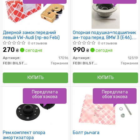
Дверной замок передний
Опорная подушка+подшипник
левый VW-Audi (пр-во Febi)
ам-тора перед. BMW 3 (E46), 5
(E39), X3 (E83)
0 отзывов
0 отзывов
270
990
₴
сегодня
₴
сегодня
Артикул:
17016
Артикул:
12519
FEBI BILSTEIN
Германия
FEBI BILSTEIN
Германия
КУПИТЬ
КУПИТЬ
Передплата
Передплата
обов'язкова
обов'язкова
Рем.комплект опора
Болт рычага
амортизатора