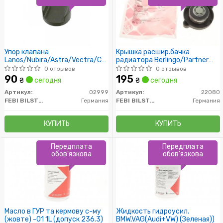
Упор клапана
Крышка расшир.бачка
Lanos/Nubira/Astra/Vectra/Combo
радиатора Berlingo/Partner
97-
96-02 (1.4bar)
0 отзывов
0 отзывов
90
195
₴
сегодня
₴
сегодня
Артикул:
02999
Артикул:
22080
FEBI BILSTEIN
Германия
FEBI BILSTEIN
Германия
КУПИТЬ
КУПИТЬ
Передплата
Передплата
обов'язкова
обов'язкова
Масло в ГУР та кермову с-му
Жидкость гидроусил.
(жовте) -01 1L (допуск 236.3)
BMW,VAG(Audi+VW) (Зеленая))