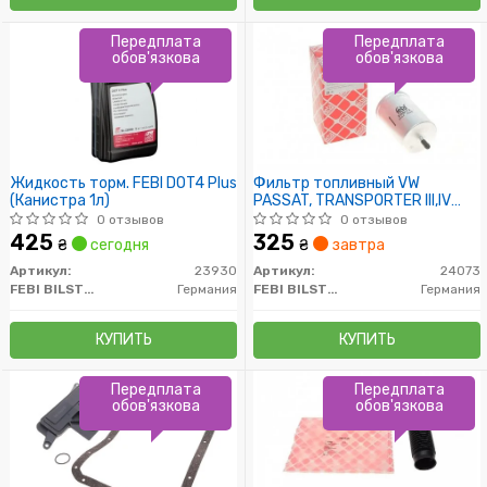
Передплата
Передплата
обов'язкова
обов'язкова
Жидкость торм. FEBI DOT4 Plus
Фильтр топливный VW
(Канистра 1л)
PASSAT, TRANSPORTER III,IV
83-03, AUDI A4, A6 (пр-во FEBI)
0 отзывов
0 отзывов
425
325
₴
сегодня
₴
завтра
Артикул:
23930
Артикул:
24073
FEBI BILSTEIN
Германия
FEBI BILSTEIN
Германия
КУПИТЬ
КУПИТЬ
Передплата
Передплата
обов'язкова
обов'язкова