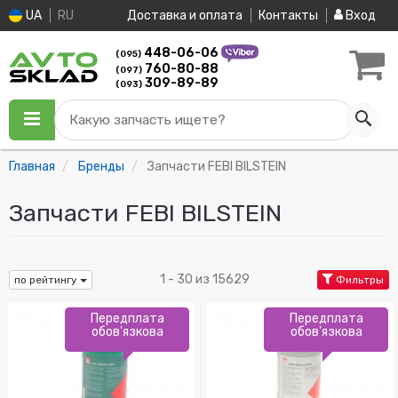
UA
RU
Доставка и оплата
Контакты
Вход
448-06-06
(095)
760-80-88
(097)
309-89-89
(093)
Какую запчасть ищете?
Главная
Бренды
Запчасти FEBI BILSTEIN
Запчасти FEBI BILSTEIN
1 - 30 из 15629
по рейтингу
Фильтры
Передплата
Передплата
обов'язкова
обов'язкова