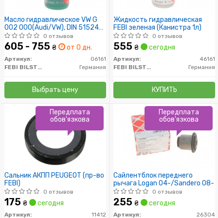
Масло гидравлическое VW G
Жидкость гидравлическая
002 000(Audi/VW), DIN 51524
FEBI зеленая (Канистра 1л)
T2, ISO 7
0 отзывов
0 отзывов
605 - 755
555
₴
от 0 дн.
₴
сегодня
Артикул:
06161
Артикул:
46161
FEBI BILSTEIN
Германия
FEBI BILSTEIN
Германия
Выбрать цену
КУПИТЬ
Передплата
Передплата
обов'язкова
обов'язкова
Сальник АКПП PEUGEOT (пр-во
Сайлентблок переднего
FEBI)
рычага Logan 04-/Sandero 08-
0 отзывов
0 отзывов
175
255
₴
сегодня
₴
сегодня
Артикул:
11412
Артикул:
26304