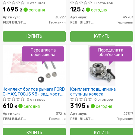
0 отзывов
0 отзывов
1 695
125
₴
сегодня
₴
сегодня
Артикул:
38227
Артикул:
49701
FEBI BILSTEIN
Германия
FEBI BILSTEIN
Германия
КУПИТЬ
КУПИТЬ
Передплата
Передплата
обов'язкова
обов'язкова
Комплект болтов рычага FORD
Комплект подшипника
C-MAX, FOCUS 98- зад. мост
ступицы колеса
(Пр-во FEBI)
0 отзывов
0 отзывов
610
3 195
₴
сегодня
₴
сегодня
Артикул:
37216
Артикул:
27317
FEBI BILSTEIN
Германия
FEBI BILSTEIN
Германия
КУПИТЬ
КУПИТЬ