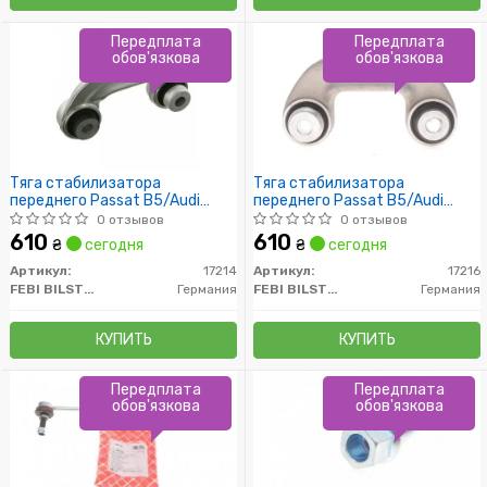
Передплата
Передплата
обов'язкова
обов'язкова
Тяга стабилизатора
Тяга стабилизатора
переднего Passat B5/Audi
переднего Passat B5/Audi
A4/A6 Пр.
A4/A6 Л.
0 отзывов
0 отзывов
610
610
₴
сегодня
₴
сегодня
Артикул:
17214
Артикул:
17216
FEBI BILSTEIN
Германия
FEBI BILSTEIN
Германия
КУПИТЬ
КУПИТЬ
Передплата
Передплата
обов'язкова
обов'язкова