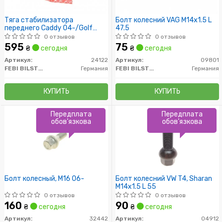
Тяга стабилизатора
Болт колесний VAG M14x1.5 L
переднего Caddy 04-/Golf
47.5
04-/Passat 06-/Jetta 06-
0 отзывов
0 отзывов
595
75
₴
сегодня
₴
сегодня
Артикул:
24122
Артикул:
09801
FEBI BILSTEIN
Германия
FEBI BILSTEIN
Германия
КУПИТЬ
КУПИТЬ
Передплата
Передплата
обов'язкова
обов'язкова
Болт колесный, M16 06-
Болт колесний VW T4, Sharan
М14х1.5 L 55
0 отзывов
0 отзывов
160
90
₴
сегодня
₴
сегодня
Артикул:
32442
Артикул:
04912