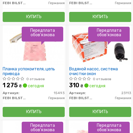
FEBI BILSTEIN
Германия
FEBI BILSTEIN
Германия
КУПИТЬ
КУПИТЬ
Передплата
Передплата
обов'язкова
обов'язкова
Планка успокоителя, цепь
Водяной насос, система
привода
очистки окон
0 отзывов
0 отзывов
1 275
310
₴
сегодня
₴
сегодня
Артикул:
15493
Артикул:
23113
FEBI BILSTEIN
Германия
FEBI BILSTEIN
Германия
КУПИТЬ
КУПИТЬ
Передплата
Передплата
обов'язкова
обов'язкова