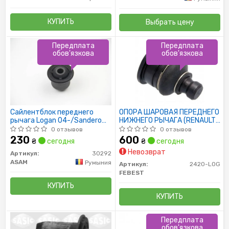
КУПИТЬ
Выбрать цену
Передплата
Передплата
обов'язкова
обов'язкова
Сайлентблок переднего
ОПОРА ШАРОВАЯ ПЕРЕДНЕГО
рычага Logan 04-/Sandero
НИЖНЕГО РЫЧАГА (RENAULT
08-
LOGAN 2005-) FEBEST
0 отзывов
0 отзывов
230
600
₴
сегодня
₴
сегодня
Невозврат
Артикул:
30292
ASAM
Румыния
Артикул:
2420-LOG
FEBEST
КУПИТЬ
КУПИТЬ
Передплата
обов'язкова