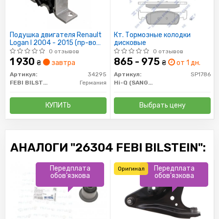
Подушка двигателя Renault
Кт. Тормозные колодки
Logan I 2004 - 2015 (пр-во
дисковые
FEBI)
0 отзывов
0 отзывов
1 930
865 - 975
₴
завтра
₴
от 1 дн.
Артикул:
34295
Артикул:
SP1786
FEBI BILSTEIN
Германия
Hi-Q (SANGSIN)
КУПИТЬ
Выбрать цену
АНАЛОГИ "26304 FEBI BILSTEIN":
Передплата
Передплата
Оригинал
обов'язкова
обов'язкова