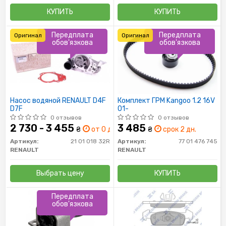
КУПИТЬ
КУПИТЬ
Передплата
Передплата
Оригинал
Оригинал
обов'язкова
обов'язкова
Насос водяной RENAULT D4F
Комплект ГРМ Kangoo 1.2 16V
D7F
01-
0 отзывов
0 отзывов
2 730 - 3 455
3 485
₴
от 0 дн.
₴
срок 2 дн.
Артикул:
21 01 018 32R
Артикул:
77 01 476 745
RENAULT
RENAULT
Выбрать цену
КУПИТЬ
Передплата
обов'язкова