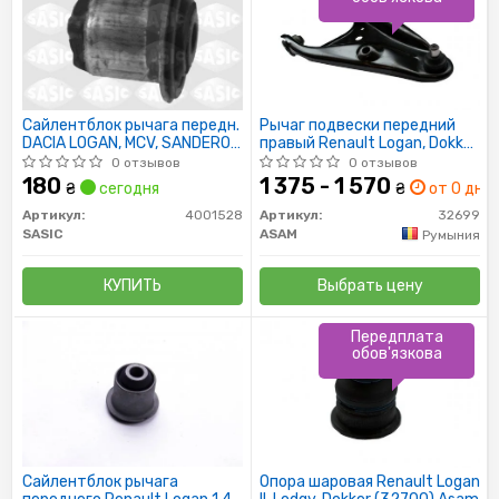
Сайлентблок рычага передн.
Рычаг подвески передний
DACIA LOGAN, MCV, SANDERO:
правый Renault Logan, Dokker,
LADA LARGUS 04-
Sandero (12-) (32699) Asam
0 отзывов
0 отзывов
180
1 375 - 1 570
₴
сегодня
₴
от 0 дн.
Артикул:
4001528
Артикул:
32699
SASIC
ASAM
Румыния
КУПИТЬ
Выбрать цену
Передплата
обов'язкова
Сайлентблок рычага
Опора шаровая Renault Logan