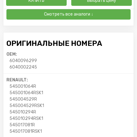
КУПИТЬ
Выбрать цену
Смотреть все аналоги ↓
ОРИГИНАЛЬНЫЕ НОМЕРА
OEM:
6040096299
6040002245
RENAULT:
545001064R
545001064RSK1
545004529R
545004529RSK1
545010294R
545010294RSK1
545017081R
545017081RSK1