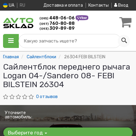
UA
RU
Доставка и оплата
Контакты
Вход
448-06-06
(095)
760-80-88
(097)
309-89-89
(093)
Какую запчасть ищете?
Главная
Сайлентблоки
26304 FEBI BILSTEIN
Сайлентблок переднего рычага
Logan 04-/Sandero 08- FEBI
BILSTEIN 26304
0 отзывов
Уточните
автомобиль:
Выберите год