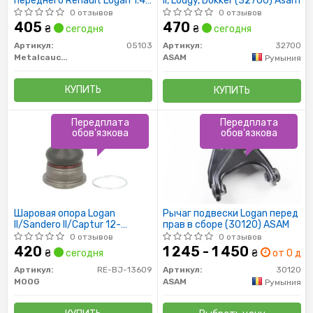
переднего Renault Logan 1.4,
II, Lodgy, Dokker (32700) Asam
1.6 (04-) (05103) Metalcaucho
0 отзывов
0 отзывов
405
470
₴
сегодня
₴
сегодня
Артикул:
05103
Артикул:
32700
Metalcaucho
ASAM
Румыния
КУПИТЬ
КУПИТЬ
Передплата
Передплата
обов'язкова
обов'язкова
Шаровая опора Logan
Рычаг подвески Logan перед
II/Sandero II/Captur 12-
прав в сборе (30120) ASAM
(конус 18мм)
0 отзывов
0 отзывов
420
1 245 - 1 450
₴
сегодня
₴
от 0 дн.
Артикул:
RE-BJ-13609
Артикул:
30120
MOOG
ASAM
Румыния