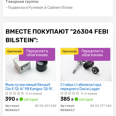
Товарная группа:
- Подвеска и Рулевое
Сайлентблоки
ВМЕСТЕ ПОКУПАЮТ "26304 FEBI
BILSTEIN":
Передплата
Передплата
Оригинал
Оригинал
обов'язкова
обов'язкова
Фильтр масляный Renault
Стойка стабилизатора
Clio II 12i 4/ 98 Kangoo 12i 9/
переднего Dacia Logan
97
0 отзывов
0 отзывов
390
385
₴
сегодня
₴
сегодня
Артикул:
82 00 257 642
Артикул:
82 00 277 960
RENAULT
RENAULT