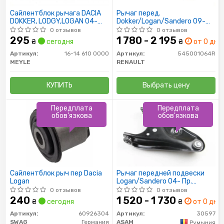
Сайлентблок рычага DACIA
Рычаг перед.
DOKKER, LODGY,LOGAN 04-
Dokker/Logan/Sandero 09-
перед. мост низ (Пр-во
Пр.
0 отзывов
0 отзывов
MEYLE)
295
1 780 - 2 195
₴
сегодня
₴
от 0 дн.
Артикул:
16-14 610 0000
Артикул:
545001064R
MEYLE
RENAULT
КУПИТЬ
Выбрать цену
Передплата
Передплата
обов'язкова
обов'язкова
Сайлентблок рыч пер Dacia
Рычаг передней подвески
Logan
Logan/Sandero 04- Пр.
(усиленный метал=3мм)
0 отзывов
0 отзывов
240
1 520 - 1 730
₴
сегодня
₴
от 0 дн.
Артикул:
60926304
Артикул:
30597
SWAG
Германия
ASAM
Румыния