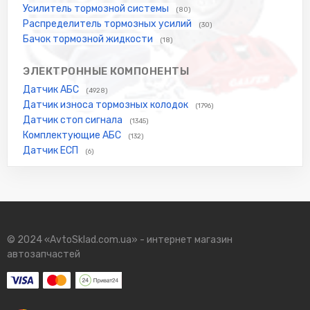
Усилитель тормозной системы
(80)
Распределитель тормозных усилий
(30)
Бачок тормозной жидкости
(18)
ЭЛЕКТРОННЫЕ КОМПОНЕНТЫ
Датчик АБС
(4928)
Датчик износа тормозных колодок
(1796)
Датчик стоп сигнала
(1345)
Комплектующие АБС
(132)
Датчик ЕСП
(6)
© 2024 «AvtoSklad.com.ua» - интернет магазин
автозапчастей