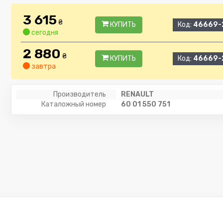
3 615
₴
КУПИТЬ
Код:
46669-
сегодня
2 880
₴
КУПИТЬ
Код:
46669-
завтра
Производитель
RENAULT
Каталожный номер
60 01 550 751