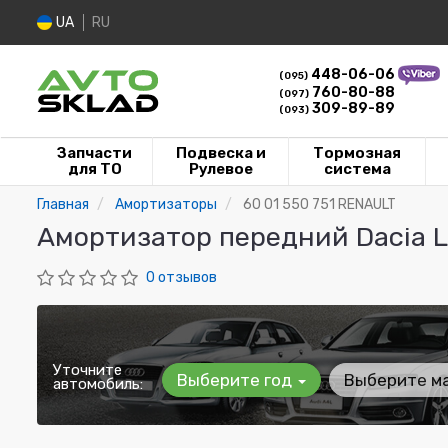
UA
RU
448-06-06
(095)
760-80-88
(097)
309-89-89
(093)
Запчасти
Подвеска и
Тормозная
для ТО
Рулевое
система
Главная
Амортизаторы
60 01 550 751 RENAULT
Амортизатор передний Dacia L
0 отзывов
Уточните
Выберите год
Выберите м
автомобиль: