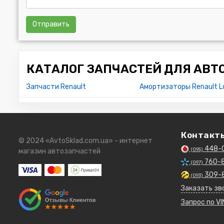
Отправить
КАТАЛОГ ЗАПЧАСТЕЙ ДЛЯ АВТ
Запчасти Renault
Амортизаторы Renault L
Контакт
© 2024 «AvtoSklad.com.ua» - интернет
448-
(095)
магазин автозапчастей
760-
(097)
309-
(093)
Заказать зв
Запрос по VI