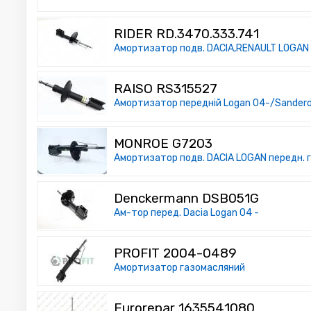
RIDER RD.3470.333.741
Амортизатор подв. DACIA,RENAULT LOGAN 
RAISO RS315527
Амортизатор передній Logan 04-/Sandero 
MONROE G7203
Амортизатор подв. DACIA LOGAN передн. га
Denckermann DSB051G
Ам-тор перед. Dacia Logan 04 -
PROFIT 2004-0489
Амортизатор газомасляний
Eurorepar 1635541080