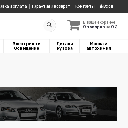
авка и оплата
Гарантия и возврат
Контакты
Вход
В вашей корзине
0 товаров
на
0 ₴
Электрика и
Детали
Масла и
Освещение
кузова
автохимия