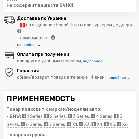
Не содержит веществ SVHC!
Доставка по Украине
-
на отделение Новой Почты или курьером до двери
- самовывоз в -
подробнее →
Оплата при получении
или другим удобным способом,
подробнее →
Гарантия
обмен/возврат товара в течение 14 дней,
подробнее →
ПРИМЕНЯЕМОСТЬ
Товар подходит к маркам/моделям авто:
-
BMW:
1 Series
,
2 Series
,
3 Series
,
4 Series
,
5
Series
,
6 Series
,
7 Series
,
X1
,
X3
,
X4
,
X5
,
X6
Товарная группа: