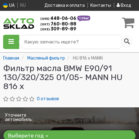
UA
RU
Доставка и оплата
Контакты
Вход
448-06-06
(095)
760-80-88
(097)
309-89-89
(093)
Какую запчасть ищете?
Главная
Масляный фильтр
HU 816 x MANN
Фильтр масла BMW E90/91
130/320/325 01/05- MANN HU
816 x
0 отзывов
Уточните
автомобиль:
Выберите год