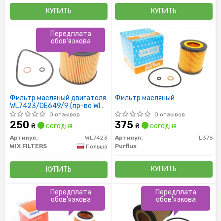
КУПИТЬ
КУПИТЬ
Передплата
обов'язкова
Фильтр масляный двигателя
Фильтр масляный
WL7423/OE649/9 (пр-во WIX-
Filtron)
0 отзывов
0 отзывов
250
375
₴
сегодня
₴
сегодня
Артикул:
WL7423
Артикул:
L376
WIX FILTERS
Purflux
Польша
КУПИТЬ
КУПИТЬ
Передплата
Передплата
обов'язкова
обов'язкова