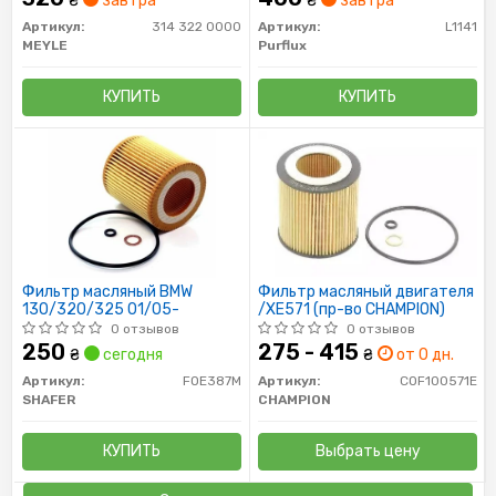
₴
завтра
₴
завтра
Артикул:
314 322 0000
Артикул:
L1141
MEYLE
Purflux
КУПИТЬ
КУПИТЬ
Фильтр масляный BMW
Фильтр масляный двигателя
130/320/325 01/05-
/XE571 (пр-во CHAMPION)
0 отзывов
0 отзывов
250
275 - 415
₴
сегодня
₴
от 0 дн.
Артикул:
FOE387M
Артикул:
COF100571E
SHAFER
CHAMPION
КУПИТЬ
Выбрать цену