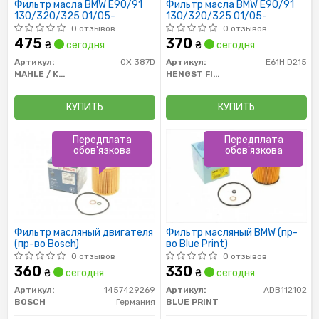
Фильтр масла BMW E90/91
Фильтр масла BMW E90/91
130/320/325 01/05-
130/320/325 01/05-
0 отзывов
0 отзывов
475
370
₴
сегодня
₴
сегодня
Артикул:
OX 387D
Артикул:
E61H D215
MAHLE / KNECHT
HENGST FILTER
КУПИТЬ
КУПИТЬ
Передплата
Передплата
обов'язкова
обов'язкова
Фильтр масляный двигателя
Фильтр масляный BMW (пр-
(пр-во Bosch)
во Blue Print)
0 отзывов
0 отзывов
360
330
₴
сегодня
₴
сегодня
Артикул:
1457429269
Артикул:
ADB112102
BOSCH
Германия
BLUE PRINT