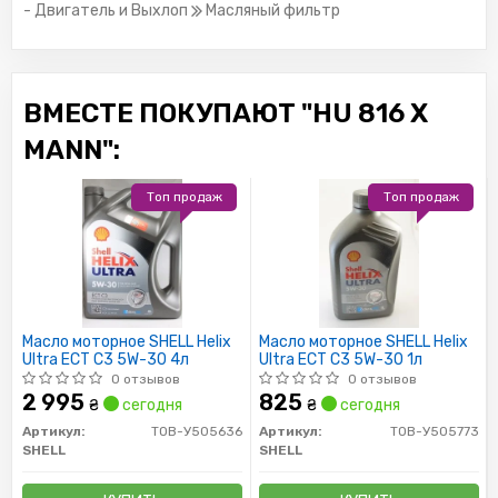
- Двигатель и Выхлоп
Масляный фильтр
ВМЕСТЕ ПОКУПАЮТ "HU 816 X
MANN":
Топ продаж
Топ продаж
Масло моторное SHELL Helix
Масло моторное SHELL Helix
Ultra ECT C3 5W-30 4л
Ultra ECT C3 5W-30 1л
0 отзывов
0 отзывов
2 995
825
₴
сегодня
₴
сегодня
Артикул:
ТОВ-У505636
Артикул:
ТОВ-У505773
SHELL
SHELL