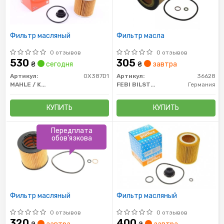
Фильтр масляный
Фильтр масла
0 отзывов
0 отзывов
530
305
₴
сегодня
₴
завтра
Артикул:
OX387D1
Артикул:
36628
MAHLE / KNECHT
FEBI BILSTEIN
Германия
КУПИТЬ
КУПИТЬ
Передплата
обов'язкова
Фильтр масляный
Фильтр масляный
0 отзывов
0 отзывов
320
400