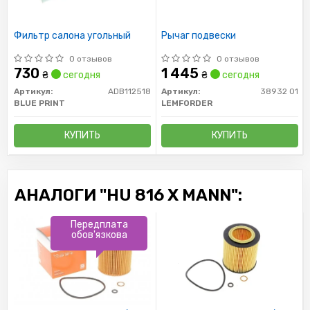
Фильтр салона угольный
Рычаг подвески
0 отзывов
0 отзывов
730
1 445
₴
сегодня
₴
сегодня
Артикул:
ADB112518
Артикул:
38932 01
BLUE PRINT
LEMFORDER
КУПИТЬ
КУПИТЬ
АНАЛОГИ "HU 816 X MANN":
Передплата
обов'язкова