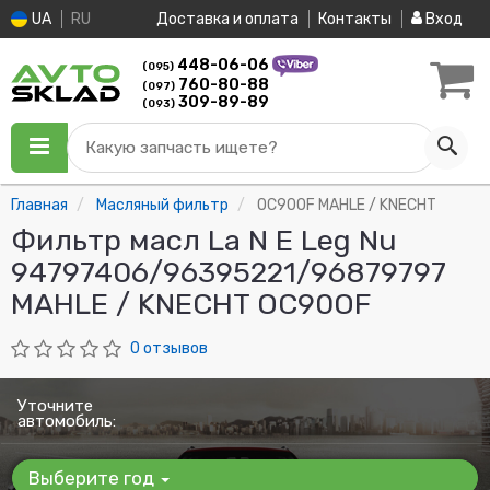
UA
RU
Доставка и оплата
Контакты
Вход
448-06-06
(095)
760-80-88
(097)
309-89-89
(093)
Какую запчасть ищете?
Главная
Масляный фильтр
OC90OF MAHLE / KNECHT
Фильтр масл La N E Leg Nu
94797406/96395221/96879797
MAHLE / KNECHT OC90OF
0 отзывов
Уточните
автомобиль:
Выберите год