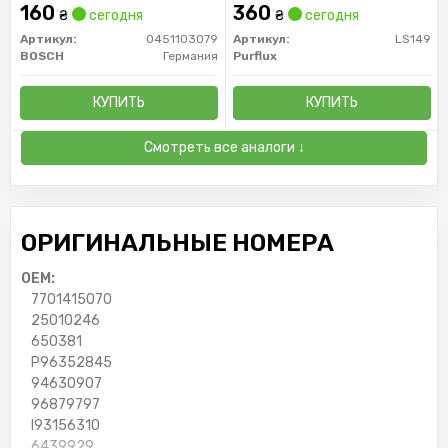
160
360
₴
сегодня
₴
сегодня
Артикул:
0451103079
Артикул:
LS149
BOSCH
Германия
Purflux
КУПИТЬ
КУПИТЬ
Смотреть все аналоги ↓
ОРИГИНАЛЬНЫЕ НОМЕРА
OEM:
7701415070
25010246
650381
P96352845
94630907
96879797
I93156310
6439929