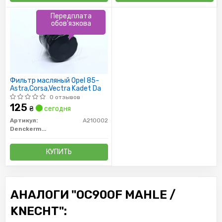
Передплата
обов'язкова
Фильтр масляный Opel 85-
Astra,Corsa,Vectra Kadet Da
0 отзывов
125
₴
сегодня
Артикул:
A210002
Denckermann
КУПИТЬ
АНАЛОГИ "OC90OF MAHLE /
KNECHT":