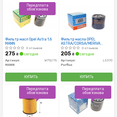
Передплата
обов'язкова
Фильтр масл Opel Astra 1.6
Фильтр масла OPEL
MANN
ASTRA/CORSA/MERIVA
1.4/1.6/1.8 10/03-
0 отзывов
0 отзывов
275
205
₴
сегодня
₴
сегодня
Артикул:
W712/75
Артикул:
LS370
MANN
Purflux
КУПИТЬ
КУПИТЬ
Передплата
Передплата
обов'язкова
обов'язкова