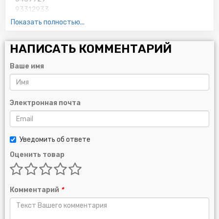
93312933
95509857
Показать полностью...
94632619
P96879797
НАПИСАТЬ КОММЕНТАРИЙ
I93156300
P94797406
Ваше имя
5650343
796888
96395221D
93178952
Электронная почта
5016786
4502696
25010792
Уведомить об ответе
1651084Z00
2024
Оценить товар
D96352845
55352643
92099013
Комментарий
*
A790X6714AA
0650381
0650401