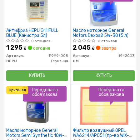
Антифриз HEPU G11 FULL
Масло моторное General
BLUE (Канистра 5л)
Motors Dexos2 5W-30 (5 л)
0 отзывов
0 отзывов
1 295
2 045
₴
сегодня
₴
завтра
Артикул:
P999-005
Артикул:
1942003
HEPU
Германия
GM
КУПИТЬ
КУПИТЬ
Передплата
Передплата
Оригинал
обов'язкова
обов'язкова
Масло моторное General
Фильтр воздушный OPEL
Motors Semi Synthetic 10W-
WA6214/AP051 (пр-во WIX-