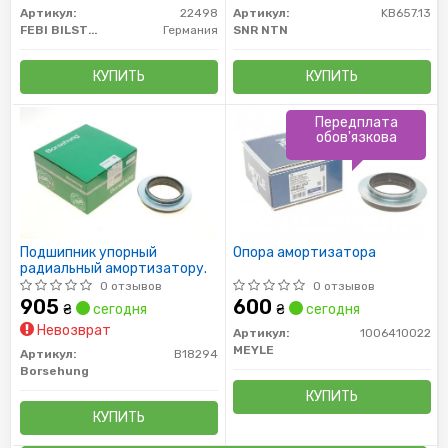
Артикул:
22498
Артикул:
KB657.13
FEBI BILSTEIN
Германия
SNR NTN
КУПИТЬ
КУПИТЬ
Передплата
обов'язкова
Подшипник упорный
Опора амортизатора
радиальный амортизатору.
0 отзывов
0 отзывов
905
600
₴
сегодня
₴
сегодня
Невозврат
Артикул:
1006410022
MEYLE
Артикул:
B18294
Borsehung
КУПИТЬ
КУПИТЬ