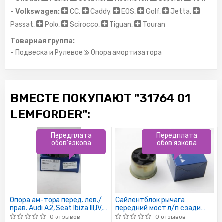
-
Volkswagen:
CC
,
Caddy
,
EOS
,
Golf
,
Jetta
,
Passat
,
Polo
,
Scirocco
,
Tiguan
,
Touran
Товарная группа:
- Подвеска и Рулевое
Опора амортизатора
ВМЕСТЕ ПОКУПАЮТ "31764 01
LEMFORDER":
Передплата
Передплата
обов'язкова
обов'язкова
Опора ам-тора перед. лев./
Сайлентблок рычага
прав. Audi A2, Seat Ibiza III,IV,
передний мост л/п сзади
Cordoba Skoda Fabia,
AUDI/SEAT/VW CADDY /
0 отзывов
0 отзывов