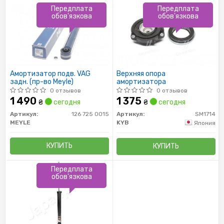
Передплата
Передплата
обов'язкова
обов'язкова
Амортизатор подв. VAG
Верхняя опора
задн. (пр-во Meyle)
амортизатора
0 отзывов
0 отзывов
1 490
1 375
₴
сегодня
₴
сегодня
Артикул:
126 725 0015
Артикул:
SM1714
MEYLE
KYB
Япония
КУПИТЬ
КУПИТЬ
Передплата
обов'язкова