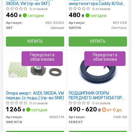
SKODA, VW (пр-во SKF)
амортизатора Caddy III/Golf
V/Passat B6/Octavia A5
0 отзывов
0 отзывов
460
480
₴
сегодня
₴
сегодня
Артикул:
VKD 35025
Артикул:
801 038
SKF
Швеция
SACHS
Germany
КУПИТЬ
КУПИТЬ
Передплата
Передплата
обов'язкова
обов'язкова
Опора аморт. AUDI, SKODA, VW
ПОДШИПНИК ОПОРЫ
передн. (с подш.) (пр-во SNR)
ПЕРЕДНЕГО АМОРТИЗАТОРА
SKODA OCTAVIA II 2004-2012
0 отзывов
0 отзывов
1 265
490 - 620
₴
сегодня
₴
от 0 дн.
Артикул:
KB657.14
Артикул:
VWB-B6
SNR NTN
FEBEST