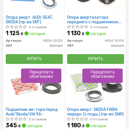
Опора аморт. AUDI, SEAT,
Опора амортизатора
SKODA (пр-во SKF)
переднего с подшипником,
Bora, Golf 98-05, Polo 09-,
0 отзывов
0 отзывов
Fabia 06-,Octavia 96-10
1 125
1 130
₴
сегодня
₴
сегодня
Артикул:
VKDA 35122
Артикул:
VKDA 35115
SKF
Швеция
SKF
Швеция
КУПИТЬ
КУПИТЬ
Передплата
Передплата
обов'язкова
обов'язкова
Подшипник ам-тора перед.
Опора аморт. SKODA FABIA
Audi/Skoda/VW 96-
передн. (с подш.) (пр-во SNR)
0 отзывов
0 отзывов
345
1 180
₴
сегодня
₴
сегодня