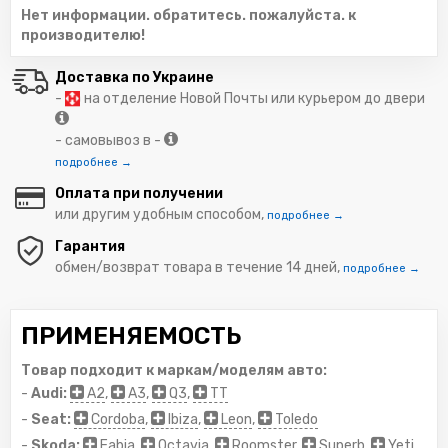
Нет информации. обратитесь. пожалуйста. к
производителю!
Доставка по Украине
-
на отделение Новой Почты или курьером до двери
- самовывоз в -
подробнее →
Оплата при получении
или другим удобным способом,
подробнее →
Гарантия
обмен/возврат товара в течение 14 дней,
подробнее →
ПРИМЕНЯЕМОСТЬ
Товар подходит к маркам/моделям авто:
-
Audi:
A2
,
A3
,
Q3
,
TT
-
Seat:
Cordoba
,
Ibiza
,
Leon
,
Toledo
-
Skoda:
Fabia
,
Octavia
,
Roomster
,
Superb
,
Yeti