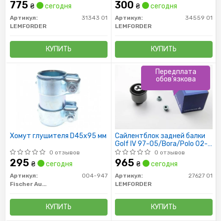
Roomster VW Polo
вставка/
775
300
₴
сегодня
₴
сегодня
Артикул:
31343 01
Артикул:
34559 01
LEMFORDER
LEMFORDER
КУПИТЬ
КУПИТЬ
Передплата
обов'язкова
Хомут глушителя D45x95 мм
Сайлентблок задней балки
Golf IV 97-05/Bora/Polo 02-
10 (72 mm/к-кт 2 шт)
0 отзывов
0 отзывов
295
965
₴
сегодня
₴
сегодня
Артикул:
004-947
Артикул:
27627 01
Fischer Automotive One (FA1)
LEMFORDER
КУПИТЬ
КУПИТЬ