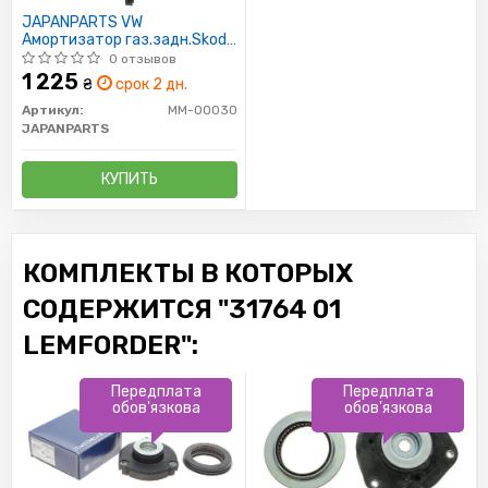
JAPANPARTS VW
Амортизатор газ.задн.Skoda
Fabia,Polo 99-
0 отзывов
1 225
₴
срок 2 дн.
Артикул:
MM-00030
JAPANPARTS
КУПИТЬ
КОМПЛЕКТЫ В КОТОРЫХ
СОДЕРЖИТСЯ "31764 01
LEMFORDER":
Передплата
Передплата
обов'язкова
обов'язкова