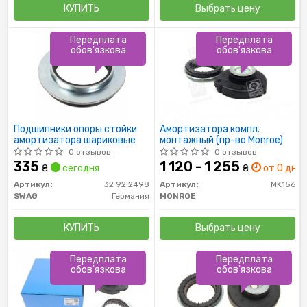
КУПИТЬ
Выбрать цену
Передплата
Передплата
обов'язкова
обов'язкова
Подшипники опоры стойки
Амортизатора компл.
амортизатора шариковые
монтажный (пр-во Monroe)
0 отзывов
0 отзывов
335
1 120 - 1 255
₴
сегодня
₴
от 0 дн.
Артикул:
32 92 2498
Артикул:
MK156
SWAG
Германия
MONROE
КУПИТЬ
Выбрать цену
Передплата
Передплата
обов'язкова
обов'язкова