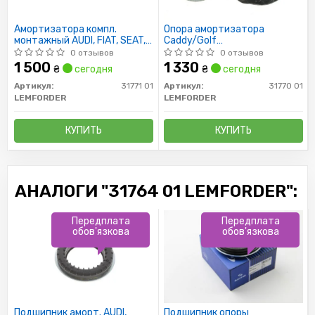
Амортизатора компл.
Опора амортизатора
монтажный AUDI, FIAT, SEAT,
Caddy/Golf
SKODA, VW передн. ось (пр-во
04-/Passat/Jetta 05- (с
0 отзывов
0 отзывов
Lemferder)
подшипником)
1 500
1 330
₴
сегодня
₴
сегодня
Артикул:
31771 01
Артикул:
31770 01
LEMFORDER
LEMFORDER
КУПИТЬ
КУПИТЬ
АНАЛОГИ "31764 01 LEMFORDER":
Передплата
Передплата
обов'язкова
обов'язкова
Подшипник аморт. AUDI,
Подшипник опоры