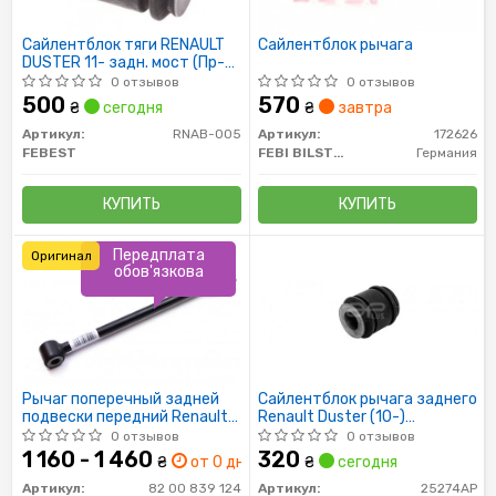
Сайлентблок тяги RENAULT
Сайлентблок рычага
DUSTER 11- задн. мост (Пр-
во FEBEST)
0 отзывов
0 отзывов
500
570
₴
сегодня
₴
завтра
Артикул:
RNAB-005
Артикул:
172626
FEBEST
FEBI BILSTEIN
Германия
КУПИТЬ
КУПИТЬ
Передплата
Оригинал
обов'язкова
Рычаг поперечный задней
Сайлентблок рычага заднего
подвески передний Renault
Renault Duster (10-)
Duster 4x4
(25274AP) APPLUS
0 отзывов
0 отзывов
1 160 - 1 460
320
₴
от 0 дн.
₴
сегодня
Артикул:
82 00 839 124
Артикул:
25274AP