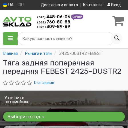
UA
RU
Доставка и оплата
Контакты
Вход
448-06-06
(095)
760-80-88
(097)
309-89-89
(093)
Какую запчасть ищете?
Главная
Рычаги и тяги
2425-DUSTR2 FEBEST
Тяга задняя поперечная
передняя FEBEST 2425-DUSTR2
0 отзывов
Уточните
автомобиль:
Выберите год