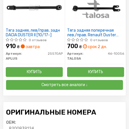
Тяга задняя, лев/прав, задн
Тяга задняя поперечная
DACIA DUSTER II [10/17-]
лев./прав. Renault Duster
4x4 3/10-
0 отзывов
0 отзывов
910
700
₴
завтра
₴
срок 2 дн.
Артикул:
25570AP
Артикул:
46-10056
APLUS
TALOSA
КУПИТЬ
КУПИТЬ
Смотреть все аналоги ↓
ОРИГИНАЛЬНЫЕ НОМЕРА
OEM:
8200839124