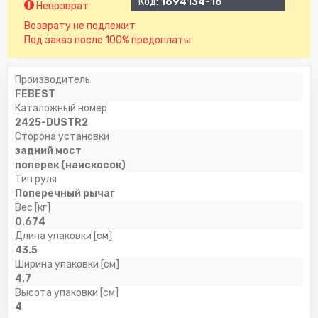
Код:
1694134-16
Невозврат
Возврату не подлежит
Под заказ после 100% предоплаты
Производитель
FEBEST
Каталожный номер
2425-DUSTR2
Сторона установки
задний мост
поперек (наискосок)
Тип руля
Поперечный рычаг
Вес [кг]
0.674
Длина упаковки [см]
43.5
Ширина упаковки [см]
4.7
Высота упаковки [см]
4