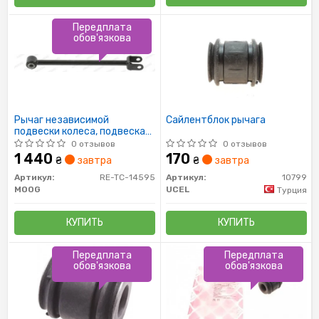
Передплата
обов'язкова
Рычаг независимой
Сайлентблок рычага
подвески колеса, подвеска
колеса
0 отзывов
0 отзывов
1 440
170
₴
завтра
₴
завтра
Артикул:
RE-TC-14595
Артикул:
10799
MOOG
UCEL
Турция
КУПИТЬ
КУПИТЬ
Передплата
Передплата
обов'язкова
обов'язкова