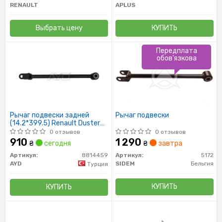
RENAULT
APLUS
Выбрать цену
КУПИТЬ
Передплата
обов'язкова
Рычаг подвески задней
Рычаг подвески
(14.2*399.5) Renault Duster
(11-) (8814459) AYD
0 отзывов
0 отзывов
910
1 290
₴
сегодня
₴
завтра
Артикул:
8814459
Артикул:
5172
AYD
SIDEM
Бельгия
Турция
КУПИТЬ
КУПИТЬ