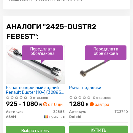
АНАЛОГИ "2425-DUSTR2
FEBEST":
Передплата
Передплата
обов'язкова
обов'язкова
Рычаг поперечный задний
Рычаг подвески
Renault Duster (10-) (32885)
Asam
0 отзывов
0 отзывов
925 - 1 080
1 280
₴
от 0 дн.
₴
завтра
Артикул:
32885
Артикул:
TC3740
ASAM
Delphi
Румыния
КУПИТЬ
Выбрать цену