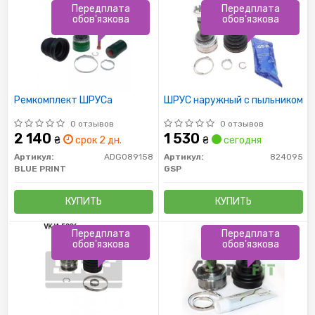
Передплата
Передплата
обов'язкова
обов'язкова
Ремкомплект ШРУСа
ШРУС наружный с пыльником
0 отзывов
0 отзывов
2 140
1 530
₴
срок 2 дн.
₴
сегодня
Артикул:
ADG089158
Артикул:
824095
BLUE PRINT
GSP
КУПИТЬ
КУПИТЬ
Передплата
Передплата
обов'язкова
обов'язкова