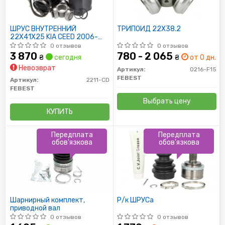
ШРУС ВНУТРЕННИЙ
ТРИПОИД 22X38.2
22X41X25 KIA CEED 2006-
2012
0 отзывов
0 отзывов
3 870
780 - 2 065
₴
сегодня
₴
от 0 дн.
Невозврат
Артикул:
0216-F15
FEBEST
Артикул:
2211-CD
FEBEST
Выбрать цену
КУПИТЬ
Передплата
Передплата
обов'язкова
обов'язкова
Шарнирный комплект,
Р/к ШРУСа
приводной вал
0 отзывов
0 отзывов