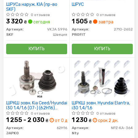
ШРУСа наруж. KIA (пр-во
ШРУС
SKF)
0 отзывов
0 отзывов
3 320
1 505
₴
сегодня
₴
завтра
Артикул:
VKJA 5996
Артикул:
2710-2652
SKF
Швеция
PROFIT
КУПИТЬ
КУПИТЬ
ШРКШ зовн. Kia Ceed/Hyundai
ШРКШ зовн. Hyundai Elantra,
I30 1.4/1.6 (07-) (62H16)
i30 1,4/1,6
JAPKO
0 отзывов
0 отзывов
1 255 - 2 030
1 230
₴
от 0 дн.
₴
срок 2 дн.
Артикул:
62H16
Артикул:
NPZ-KA-364
JAPKO
Nty