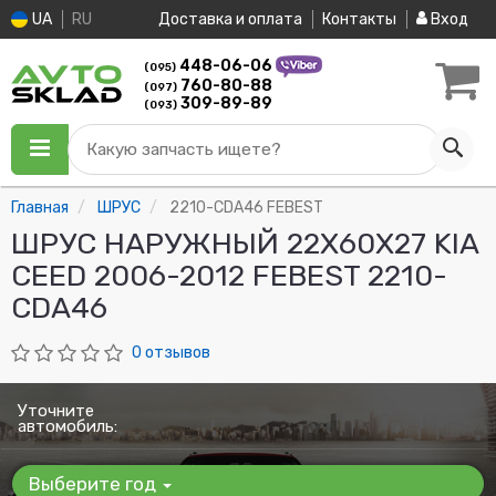
UA
RU
Доставка и оплата
Контакты
Вход
448-06-06
(095)
760-80-88
(097)
309-89-89
(093)
Какую запчасть ищете?
Главная
ШРУС
2210-CDA46 FEBEST
ШРУС НАРУЖНЫЙ 22X60X27 KIA
CEED 2006-2012 FEBEST 2210-
CDA46
0 отзывов
Уточните
автомобиль:
Выберите год