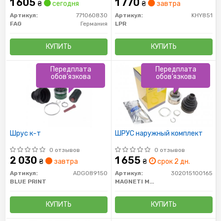
1 605
1 770
₴
сегодня
₴
завтра
Артикул:
771060830
Артикул:
KHY851
FAG
Германия
LPR
КУПИТЬ
КУПИТЬ
Передплата
Передплата
обов'язкова
обов'язкова
Шрус к-т
ШРУС наружный комплект
0 отзывов
0 отзывов
2 030
1 655
₴
завтра
₴
срок 2 дн.
Артикул:
ADG089150
Артикул:
302015100165
BLUE PRINT
MAGNETI MARELLI
КУПИТЬ
КУПИТЬ