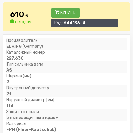
610
КУПИТЬ
₴
сегодня
Код:
644136-4
Производитель
ELRING
(Germany)
Каталожный номер
227.630
Тип сальника вала
AS
Ширина (мм)
9
Внутренний диаметр
91
Наружный диаметр [мм]
114
Защита от пыли
с пылезащитным краем
Материал
FPM (Fluor-Kautschuk)