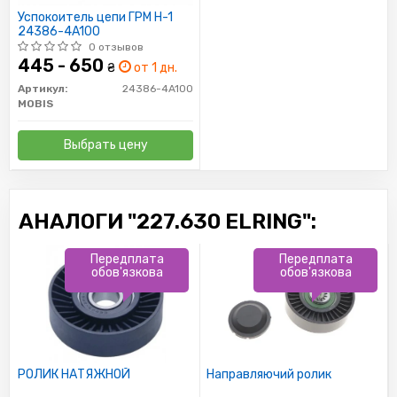
Успокоитель цепи ГРМ H-1
24386-4A100
0 отзывов
445 - 650
₴
от 1 дн.
Артикул:
24386-4A100
MOBIS
Выбрать цену
АНАЛОГИ "227.630 ELRING":
Передплата
Передплата
обов'язкова
обов'язкова
РОЛИК НАТЯЖНОЙ
Направляючий ролик