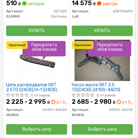
510
14 575
₴
сегодня
₴
завтра
Артикул:
227.620
Артикул:
628316600
ELRING
Germany
LuK
КУПИТЬ
КУПИТЬ
Передплата
Передплата
Оригинал
Оригинал
обов'язкова
обов'язкова
Цепь распредвалов SRT
Насос масла SRT 2.5
2.5TD (D4CB)/H-1 (D4CB)
TD(D4CB) 26100-4A012
(02-) 24351-4A020
0 отзывов
0 отзывов
2 225 - 2 995
2 685 - 2 980
₴
от 0 дн.
₴
от 0 дн.
Артикул:
24351-4A020
Артикул:
26100-4A012
MOBIS
MOBIS
Выбрать цену
Выбрать цену