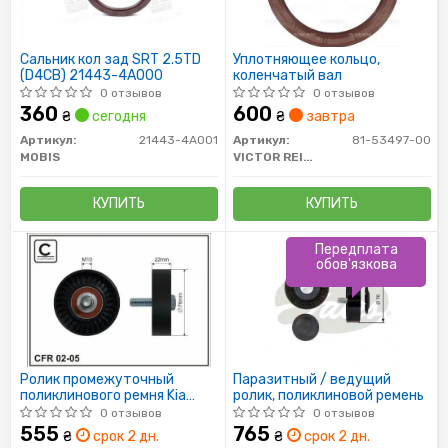
Сальник кол зад SRT 2.5TD
Уплотняющее кольцо,
(D4CB) 21443-4A000
коленчатый вал
0 отзывов
0 отзывов
360
600
₴
сегодня
₴
завтра
Артикул:
21443-4A001
Артикул:
81-53497-00
MOBIS
VICTOR REINZ
КУПИТЬ
КУПИТЬ
Передплата
обов'язкова
Ролик промежуточный
Паразитный / ведущий
поликлинового ремня Kia
ролик, поликлиновой ремень
Carnival 2.9TD 76x10x22
0 отзывов
0 отзывов
555
765
₴
срок 2 дн.
₴
срок 2 дн.