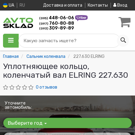
UA
RU
Доставка и оплата
Контакты
Вход
448-06-06
(095)
760-80-88
(097)
309-89-89
(093)
Какую запчасть ищете?
Главная
Сальник коленвала
227.630 ELRING
Уплотняющее кольцо,
коленчатый вал ELRING 227.630
0 отзывов
Уточните
автомобиль:
Выберите год