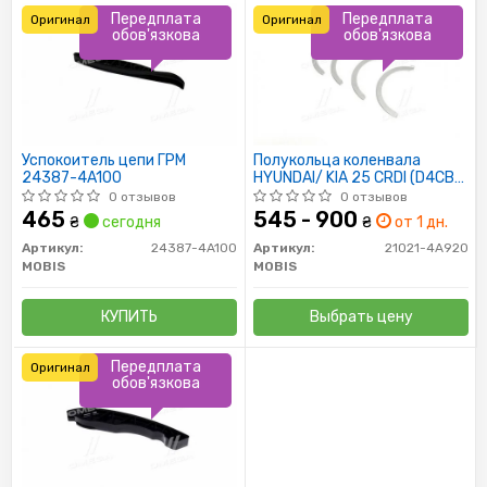
Передплата
Передплата
Оригинал
Оригинал
обов'язкова
обов'язкова
Успокоитель цепи ГРМ
Полукольца коленвала
24387-4A100
HYUNDAI/ KIA 25 CRDI (D4CB)
21021-4A920 (4 шт)
0 отзывов
0 отзывов
465
545 - 900
₴
сегодня
₴
от 1 дн.
Артикул:
24387-4A100
Артикул:
21021-4A920
MOBIS
MOBIS
КУПИТЬ
Выбрать цену
Передплата
Оригинал
обов'язкова