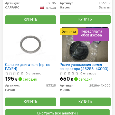
Артикул:
02-05
Артикул:
T36389
CAFFARO
Gates
Бельгия
Польша
КУПИТЬ
КУПИТЬ
Передплата
Оригинал
обов'язкова
Сальник двигателя (пр-во
Ролик успокоения ремня
PAYEN)
генератора (25286-4X000)
MOBIS
0 отзывов
0 отзывов
195
650
₴
сегодня
₴
сегодня
Артикул:
NJ325
Артикул:
25286-4X000
Payen
MOBIS
КУПИТЬ
КУПИТЬ
Смотреть все аналоги ↓