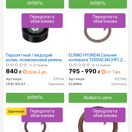
КУПИТЬ
КУПИТЬ
Передплата
Передплата
обов'язкова
обов'язкова
Паразитный / ведущий
ELRING HYUNDAI Сальник
ролик, поликлиновой ремень
колінвала TERRACAN (HP) 2.9
CRDi 03-06, KIA CARNIVAL II
0 отзывов
0 отзывов
2.9 TDi 99-07
840
795 - 990
₴
срок 2 дн.
₴
от 1 дн.
Артикул:
27554
Артикул:
927.160
FEBI BILSTEIN
Германия
ELRING
Germany
КУПИТЬ
Выбрать цену
Передплата
Передплата
Оригинал
обов'язкова
обов'язкова