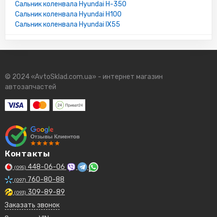
Сальник коленвала Hyundai H-350
Сальник коленвала Hyundai H100
Сальник коленвала Hyundai IX55
© 2024 «AvtoSklad.com.ua» - интернет магазин
автозапчастей
Контакты
448-06-06
(095)
760-80-88
(097)
309-89-89
(093)
Заказать звонок