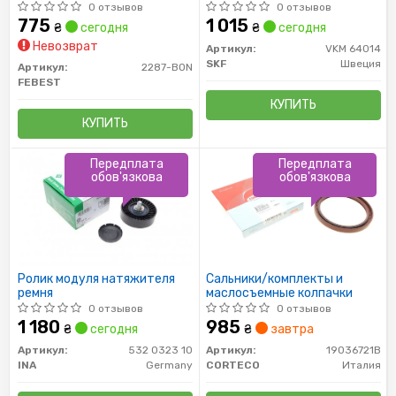
0 отзывов
0 отзывов
775
1 015
₴
сегодня
₴
сегодня
Невозврат
Артикул:
VKM 64014
SKF
Швеция
Артикул:
2287-BON
FEBEST
КУПИТЬ
КУПИТЬ
Передплата
Передплата
обов'язкова
обов'язкова
Ролик модуля натяжителя
Сальники/комплекты и
ремня
маслосъемные колпачки
0 отзывов
0 отзывов
1 180
985
₴
сегодня
₴
завтра
Артикул:
532 0323 10
Артикул:
19036721B
INA
Germany
CORTECO
Италия