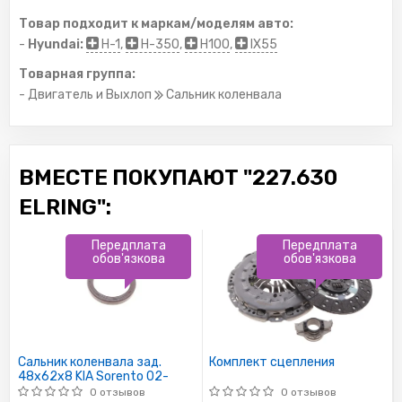
Товар подходит к маркам/моделям авто:
-
Hyundai:
H-1
,
H-350
,
H100
,
IX55
Товарная группа:
- Двигатель и Выхлоп
Сальник коленвала
ВМЕСТЕ ПОКУПАЮТ "227.630
ELRING":
Передплата
Передплата
обов'язкова
обов'язкова
Сальник коленвала зад.
Комплект сцепления
48x62x8 KIA Sorento 02-
0 отзывов
0 отзывов