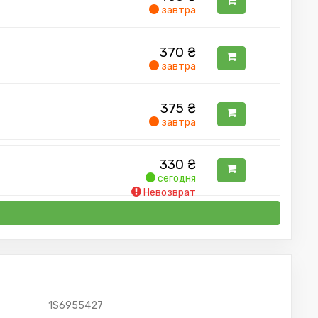
завтра
370
₴
завтра
375
₴
завтра
330
₴
сегодня
Невозврат
1S6955427