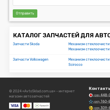
Отправить
КАТАЛОГ ЗАПЧАСТЕЙ ДЛЯ АВТ
Запчасти Skoda
Механизм стеклоочистит
Механизм стеклоочистит
Запчасти Volkswagen
Механизм стеклоочисти
Scirocco
Контакт
© 2024 «AvtoSklad.com.ua» - интернет
448-
(095)
магазин автозапчастей
760-
(097)
309-
(093)