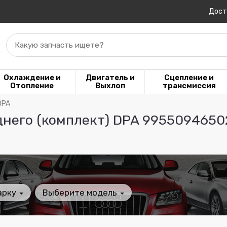
Дост
Какую запчасть ищете?
Охлаждение и
Двигатель и
Сцепление и
Отопление
Выхлоп
трансмиссия
DPA
днего (комплект) DPA 9955094650
арку
Выберите модель