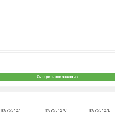
Смотреть все аналоги ↓
1K8955427
1K8955427C
1K8955427D