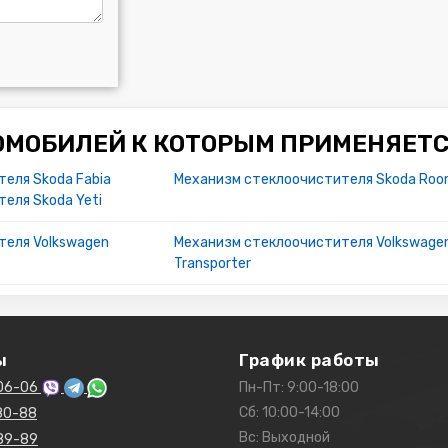
ОМОБИЛЕЙ К КОТОРЫМ ПРИМЕНЯЕТС
еля Skoda Fabia
Механизм стеклоочистителя Skoda Roo
еля Skoda Yeti
теля Volkswagen
Механизм стеклоочистителя Volkswage
Transporter
ы
График работы
06-06
Пн-Пт: 9:00-18:00
Сб: 10:00-14:00
80-88
Вс: Выходной
89-89