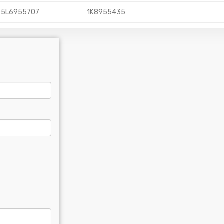
5L6955707
1K8955435