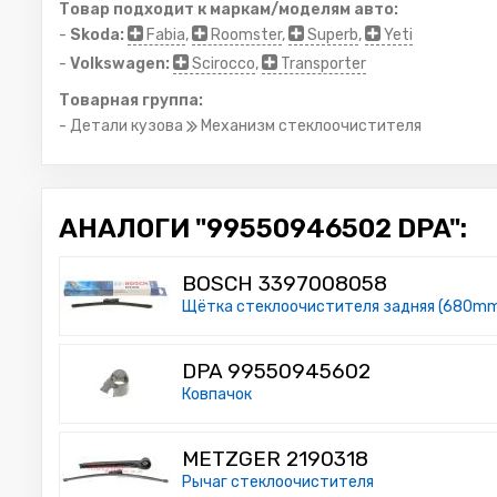
Товар подходит к маркам/моделям авто:
-
Skoda:
Fabia
,
Roomster
,
Superb
,
Yeti
-
Volkswagen:
Scirocco
,
Transporter
Товарная группа:
- Детали кузова
Механизм стеклоочистителя
АНАЛОГИ "99550946502 DPA":
BOSCH 3397008058
Щётка стеклоочистителя задняя (680m
DPA 99550945602
Ковпачок
METZGER 2190318
Рычаг стеклоочистителя