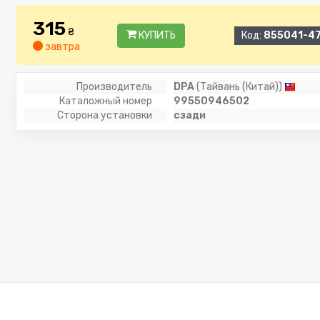
315
₴
КУПИТЬ
Код:
855041-4
завтра
Производитель
DPA
(Тайвань (Китай))
Каталожный номер
99550946502
Сторона установки
сзади