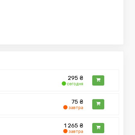
295
₴
сегодня
75
₴
завтра
1 265
₴
завтра