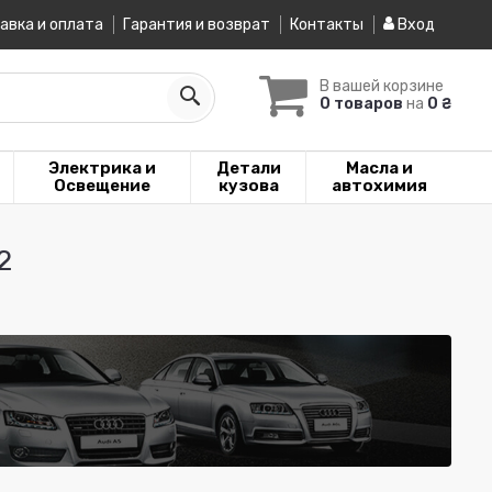
авка и оплата
Гарантия и возврат
Контакты
Вход
В вашей корзине
0 товаров
на
0 ₴
Электрика и
Детали
Масла и
Освещение
кузова
автохимия
2