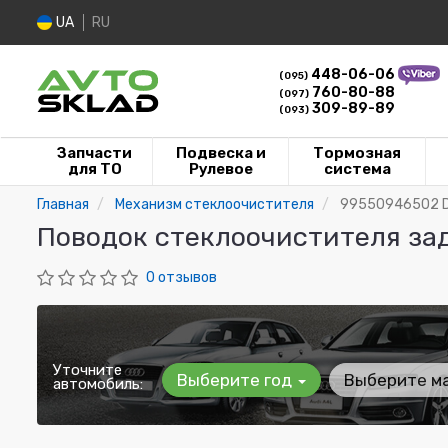
UA
RU
448-06-06
(095)
760-80-88
(097)
309-89-89
(093)
Запчасти
Подвеска и
Тормозная
для ТО
Рулевое
система
Главная
Механизм стеклоочистителя
99550946502 
Поводок стеклоочистителя за
0 отзывов
Уточните
Выберите год
Выберите м
автомобиль: