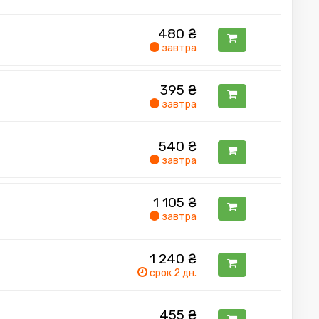
480
₴
завтра
395
₴
завтра
540
₴
завтра
1 105
₴
завтра
1 240
₴
срок 2 дн.
455
₴