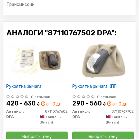
Трансмиссии
АНАЛОГИ "87110767502 DPA":
Рукоятка рычага
Рукоятка рычага КПП
0 отзывов
0 отзывов
420 - 630
290 - 560
₴
от 0 дн.
₴
от 0 дн.
Артикул:
87110767602
Артикул:
87110767702
DPA
DPA
Тайвань
Тайвань
(Китай)
(Китай)
Выбрать цену
Выбрать цену