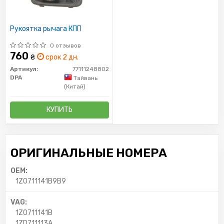
Рукоятка рычага КПП
0 отзывов
760
₴
срок 2 дн.
Артикул:
77111248802
DPA
Тайвань
(Китай)
КУПИТЬ
ОРИГИНАЛЬНЫЕ НОМЕРА
OEM:
1Z0711141B9B9
VAG:
1Z0711141B
1ZD711113A