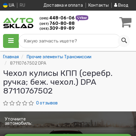
UA
RU
Доставка и оплата
Контакты
Вход
448-06-06
(095)
760-80-88
(097)
309-89-89
(093)
Какую запчасть ищете?
Главная
Прочие элементы Трансмиссии
87110767502 DPA
Чехол кулисы КПП (серебр.
ручка; беж. чехол.) DPA
87110767502
0 отзывов
Уточните
автомобиль: