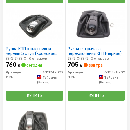
Ручка КПП с пыльником
Рукоятка рычага
черный 5 ступ (хромовая
переключения КПП (черная)
ручка) Skoda Octavia (04-08)
0 отзывов
0 отзывов
(7711
760
705
₴
сегодня
₴
завтра
Артикул:
77111249002
Артикул:
77111248902
DPA
DPA
Тайвань
Тайвань
(Китай)
(Китай)
КУПИТЬ
КУПИТЬ