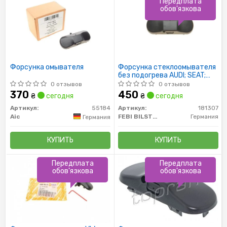
Передплата
обов'язкова
Форсунка омывателя
Форсунка стеклоомывателя
без подогрева AUDI; SEAT;
SKODA; VW (пр-во FEBI)
0 отзывов
0 отзывов
370
450
₴
сегодня
₴
сегодня
Артикул:
55184
Артикул:
181307
Aic
FEBI BILSTEIN
Германия
Германия
КУПИТЬ
КУПИТЬ
Передплата
Передплата
обов'язкова
обов'язкова