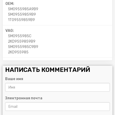
OEM:
5M0955985A9B9
5M09559859B9
1T09559859B9
VAG:
5M0955985C
2KD9559859B9
5M0955985C9B9
2KD955985
НАПИСАТЬ КОММЕНТАРИЙ
Ваше имя
Электронная почта