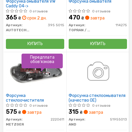
Форсунка омывателя VW
Форсунка омывателя
Caddy 04->
0 отзывов
0 отзывов
365
470
₴
срок 2 дн.
₴
завтра
Артикул:
395 5015
Артикул:
114275
AUTOTECHTEILE
TOPRAN / HANS PRIES
КУПИТЬ
КУПИТЬ
Передплата
обов'язкова
Форсунка
Форсунка стеклоомывателя
стеклоочистителя
(качество OE)
0 отзывов
0 отзывов
575
315
₴
завтра
₴
завтра
Артикул:
2220611
Артикул:
51955013
METZGER
AND