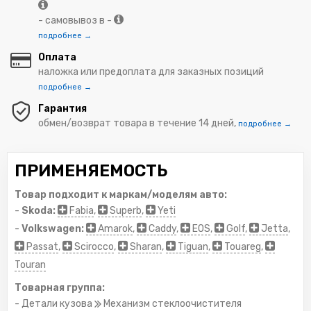
- самовывоз в -
подробнее →
Оплата
наложка или предоплата для заказных позиций
подробнее →
Гарантия
обмен/возврат товара в течение 14 дней,
подробнее →
ПРИМЕНЯЕМОСТЬ
Товар подходит к маркам/моделям авто:
-
Skoda:
Fabia
,
Superb
,
Yeti
-
Volkswagen:
Amarok
,
Caddy
,
EOS
,
Golf
,
Jetta
,
Passat
,
Scirocco
,
Sharan
,
Tiguan
,
Touareg
,
Touran
Товарная группа:
- Детали кузова
Механизм стеклоочистителя