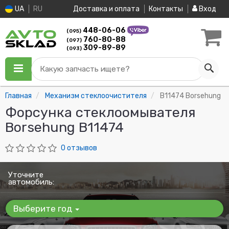
UA
RU
Доставка и оплата
Контакты
Вход
448-06-06
(095)
760-80-88
(097)
309-89-89
(093)
Какую запчасть ищете?
Главная
Механизм стеклоочистителя
B11474 Borsehung
Форсунка стеклоомывателя
Borsehung B11474
0 отзывов
Уточните
автомобиль:
Выберите год