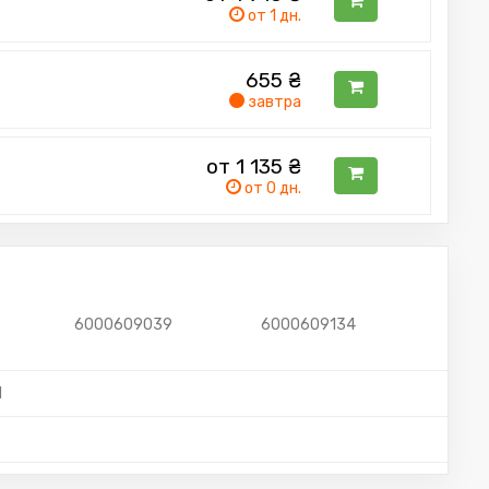
от 1 дн.
655
₴
завтра
от 1 135
₴
от 0 дн.
6000609039
6000609134
1