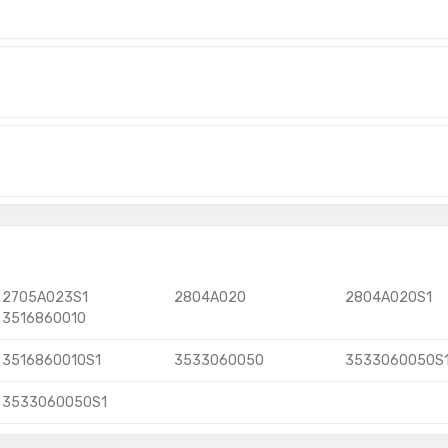
2705A023S1
2804A020
2804A020S1
3516860010
3516860010S1
3533060050
3533060050S
3533060050S1