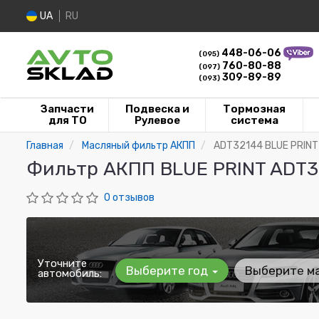
UA
RU
448-06-06
(095)
760-80-88
(097)
309-89-89
(093)
Запчасти
Подвеска и
Тормозная
для ТО
Рулевое
система
Главная
Масляный фильтр АКПП
ADT32144 BLUE PRINT
Фильтр АКПП BLUE PRINT ADT3
0 отзывов
Уточните
Выберите год
Выберите м
автомобиль: