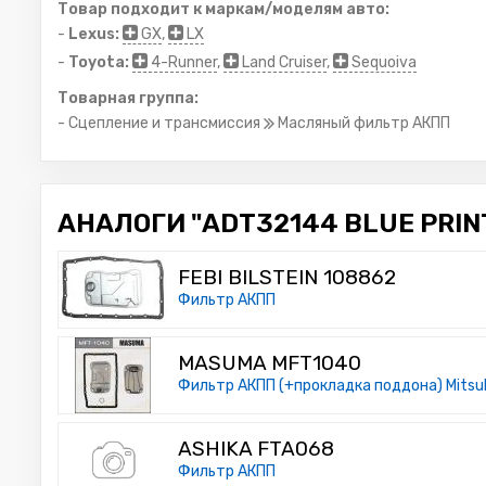
Товар подходит к маркам/моделям авто:
-
Lexus:
GX
,
LX
-
Toyota:
4-Runner
,
Land Cruiser
,
Sequoiva
Товарная группа:
- Сцепление и трансмиссия
Масляный фильтр АКПП
АНАЛОГИ "ADT32144 BLUE PRINT
FEBI BILSTEIN 108862
Фильтр АКПП
MASUMA MFT1040
Фильтр АКПП (+прокладка поддона) Mitsubishi
ASHIKA FTA068
Фильтр АКПП