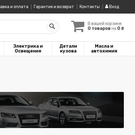
авка и оплата
Гарантия и возврат
Контакты
Вход
В вашей корзине
0 товаров
на
0 ₴
Электрика и
Детали
Масла и
Освещение
кузова
автохимия