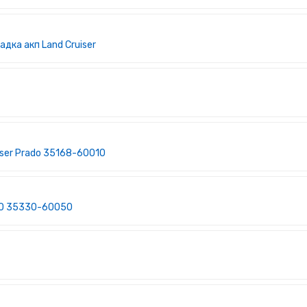
дка акп Land Cruiser
iser Prado 35168-60010
DO 35330-60050