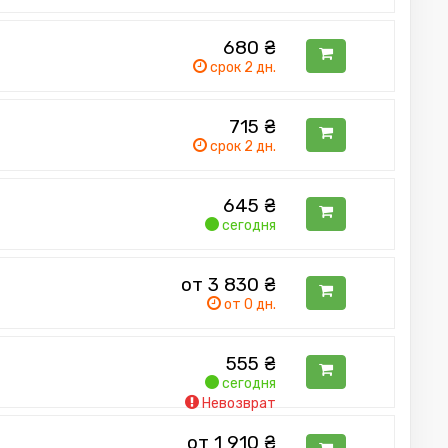
680
₴
срок 2 дн.
715
₴
срок 2 дн.
645
₴
сегодня
от 3 830
₴
от 0 дн.
555
₴
сегодня
Невозврат
от 1 910
₴