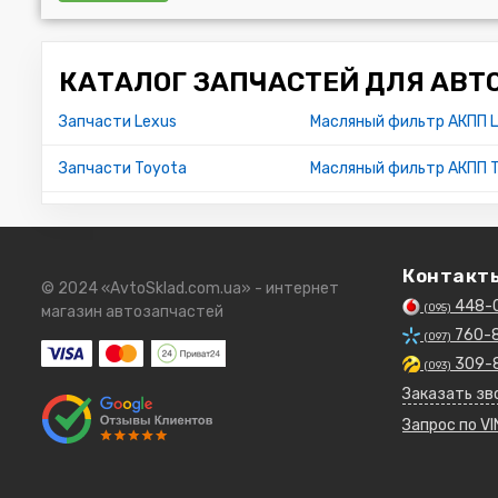
КАТАЛОГ ЗАПЧАСТЕЙ ДЛЯ АВТ
Запчасти Lexus
Масляный фильтр АКПП L
Запчасти Toyota
Масляный фильтр АКПП T
Контакт
© 2024 «AvtoSklad.com.ua» - интернет
448-
(095)
магазин автозапчастей
760-
(097)
309-
(093)
Заказать зв
Запрос по VI