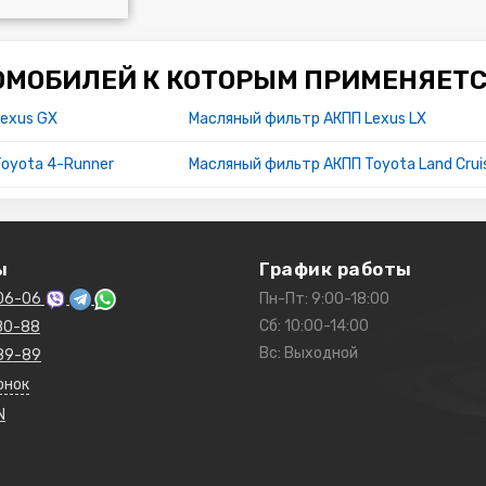
ОМОБИЛЕЙ К КОТОРЫМ ПРИМЕНЯЕТС
exus GX
Масляный фильтр АКПП Lexus LX
oyota 4-Runner
Масляный фильтр АКПП Toyota Land Crui
ы
График работы
06-06
Пн-Пт: 9:00-18:00
Сб: 10:00-14:00
80-88
Вс: Выходной
89-89
онок
N