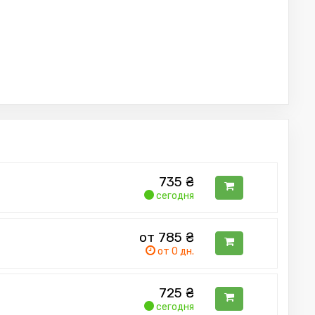
735
₴
сегодня
от 785
₴
x (08-11), Land Cruiser (02-12), Land C
от 0 дн.
725
₴
сегодня