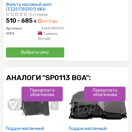
Фильтр масляный акпп
(33251783901) VIKA
0 отзывов
510 - 685
₴
от 0 дн.
Артикул:
33251783901
VIKA
Тайвань
(Китай)
Выбрать цену
АНАЛОГИ "SP0113 BGA":
Передплата
Передплата
обов'язкова
обов'язкова
Поддон масличный
Поддон масличный