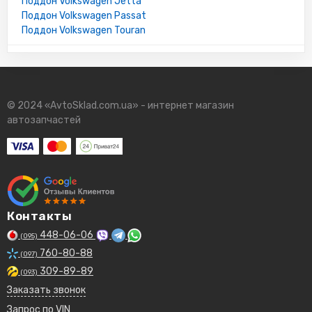
Поддон Volkswagen Jetta
Поддон Volkswagen Passat
Поддон Volkswagen Touran
© 2024 «AvtoSklad.com.ua» - интернет магазин
автозапчастей
Контакты
448-06-06
(095)
760-80-88
(097)
309-89-89
(093)
Заказать звонок
Запрос по VIN