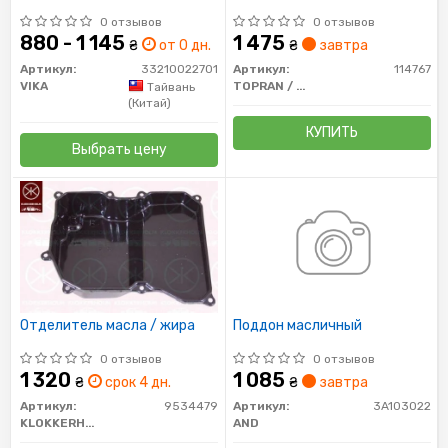
0 отзывов
0 отзывов
880 - 1 145
1 475
₴
от 0 дн.
₴
завтра
Артикул:
33210022701
Артикул:
114767
VIKA
TOPRAN / HANS PRIES
Тайвань
(Китай)
КУПИТЬ
Выбрать цену
Отделитель масла / жира
Поддон масличный
0 отзывов
0 отзывов
1 320
1 085
₴
срок 4 дн.
₴
завтра
Артикул:
9534479
Артикул:
3A103022
KLOKKERHOLM
AND