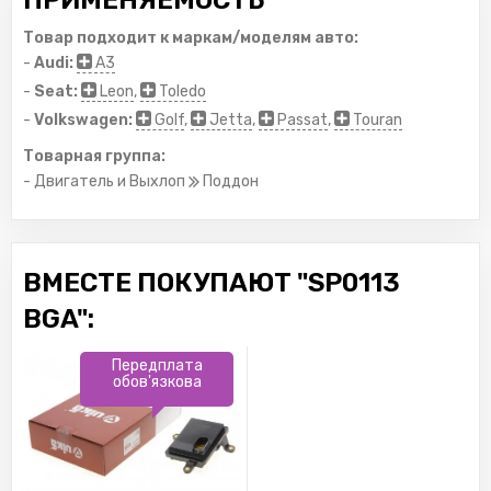
ПРИМЕНЯЕМОСТЬ
Товар подходит к маркам/моделям авто:
-
Audi:
A3
-
Seat:
Leon
,
Toledo
-
Volkswagen:
Golf
,
Jetta
,
Passat
,
Touran
Товарная группа:
- Двигатель и Выхлоп
Поддон
ВМЕСТЕ ПОКУПАЮТ "SP0113
BGA":
Передплата
обов'язкова