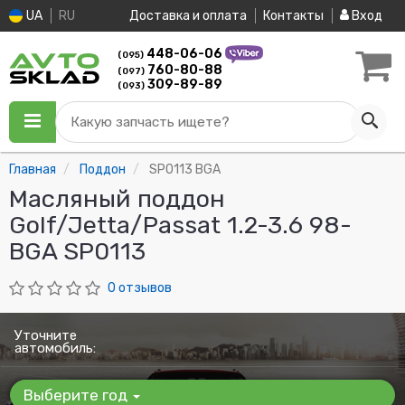
UA
RU
Доставка и оплата
Контакты
Вход
448-06-06
(095)
760-80-88
(097)
309-89-89
(093)
Какую запчасть ищете?
Главная
Поддон
SP0113 BGA
Масляный поддон
Golf/Jetta/Passat 1.2-3.6 98-
BGA SP0113
0 отзывов
Уточните
автомобиль:
Выберите год