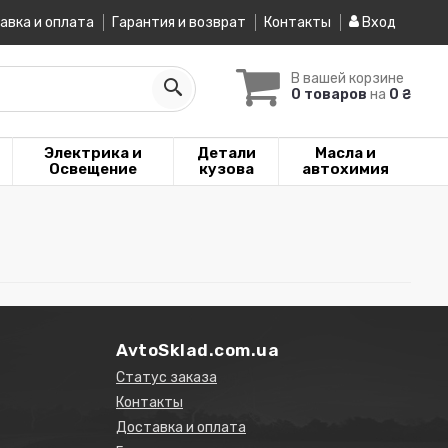
авка и оплата
Гарантия и возврат
Контакты
Вход
В вашей корзине
0 товаров
на
0 ₴
Электрика и
Детали
Масла и
Освещение
кузова
автохимия
AvtoSklad.com.ua
Статус заказа
Контакты
Доставка и оплата