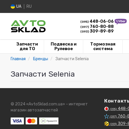
UA
RU
448-06-06
(095)
760-80-88
(097)
309-89-89
(093)
Запчасти
Подвеска и
Тормозная
для ТО
Рулевое
система
Главная
Бренды
Запчасти Selenia
Запчасти Selenia
Контакт
© 2024 «AvtoSklad.com.ua» - интернет
448-
(095)
магазин автозапчастей
760-
(097)
309-
(093)