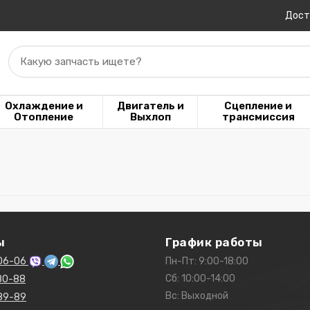
Дост
Какую запчасть ищете?
Охлаждение и
Двигатель и
Сцепление и
Отопление
Выхлоп
трансмиссия
ы
График работы
06-06
Пн-Пт: 9:00-18:00
Сб: 10:00-14:00
80-88
Вс: Выходной
89-89