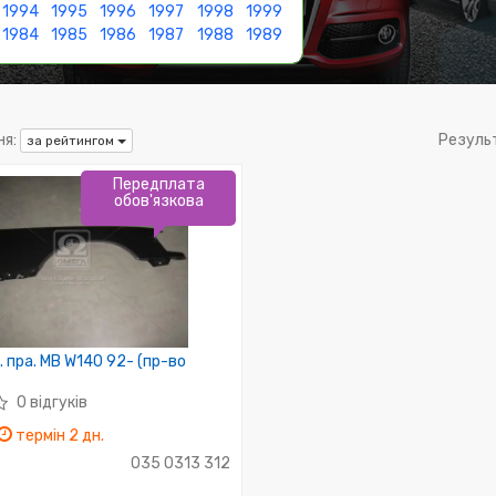
1994
1995
1996
1997
1998
1999
1984
1985
1986
1987
1988
1989
я:
Резуль
за рейтингом
Передплата
обов'язкова
. пра. MB W140 92- (пр-во
0 відгуків
термін 2 дн.
035 0313 312