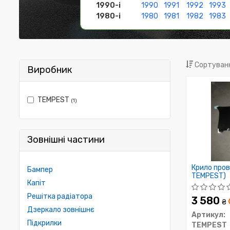
1990-і
1990
1991
1992
1993
1980-і
1980
1981
1982
1983
Сортуванн
Виробник
TEMPEST
(1)
Зовнішні частини
Крило пров
Бампер
TEMPEST)
Капіт
Решітка радіатора
3 580
₴
Дзеркало зовнішнє
Артикул:
Підкрилки
TEMPEST