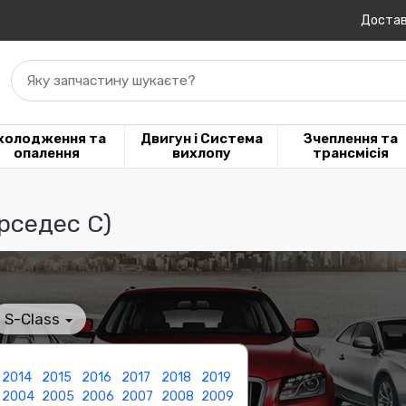
Достав
Яку запчастину шукаєте?
холодження та
Двигун і Система
Зчеплення та
опалення
вихлопу
трансмісія
рседес С)
S-Class
2014
2015
2016
2017
2018
2019
2004
2005
2006
2007
2008
2009