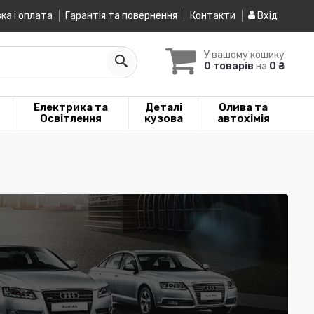
ка і оплата
Гарантія та повернення
Контакти
Вхід
У вашому кошику
0 товарів
на
0 ₴
Електрика та
Деталі
Олива та
Освітлення
кузова
автохімія