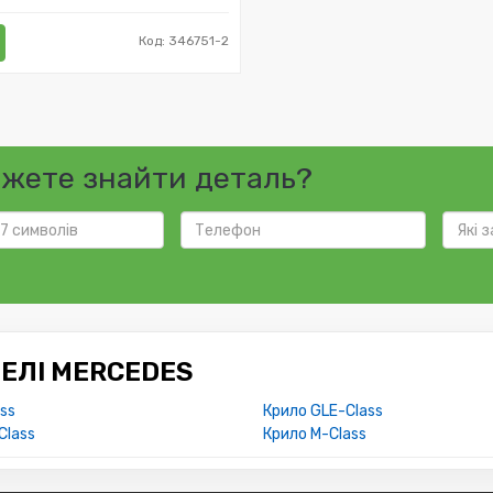
Код: 346751-2
ожете знайти деталь?
ЕЛІ MERCEDES
ss
Крило GLE-Class
Class
Крило M-Class