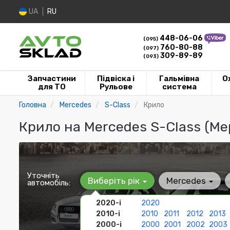
UA
RU
448-06-06
(095)
760-80-88
(097)
309-89-89
(093)
Запчастини
Підвіска і
Гальмівна
О
для ТО
Рульове
система
Головна
Mercedes
S-Class
Крило
Крило на Mercedes S-Class (Ме
Уточніть
Виберіть рік
Mercedes
автомобіль:
2020-і
2020
2010-і
2010
2011
2012
2013
2000-і
2000
2001
2002
2003