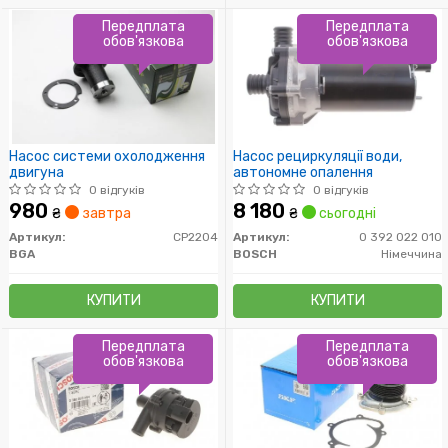
Передплата
Передплата
обов'язкова
обов'язкова
Насос системи охолодження
Насос рециркуляції води,
двигуна
автономне опалення
0 відгуків
0 відгуків
980
8 180
₴
завтра
₴
сьогодні
Артикул:
CP2204
Артикул:
0 392 022 010
BGA
BOSCH
Німеччина
КУПИТИ
КУПИТИ
Передплата
Передплата
обов'язкова
обов'язкова