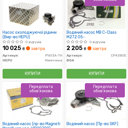
Насос охолоджуючої рідини
Водяний насос MB C-Class
(Вир-во HEPU)
M272 05-
0 відгуків
0 відгуків
10 025
2 205
₴
завтра
₴
завтра
Артикул:
P1613A-TH
Артикул:
CP4380E
HEPU
Німеччина
BGA
КУПИТИ
КУПИТИ
Передплата
Передплата
обов'язкова
обов'язкова
Водяний насос (пр-во Magneti
Водяний насос (Пр-во SKF)