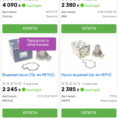
4 090
2 380
₴
сьогодні
₴
сьогодні
Артикул:
WP0179
Артикул:
538 0228 10
Gates
Бельгія
INA
Germany
КУПИТИ
КУПИТИ
Передплата
обов'язкова
Водяний насос (Пр-во MEYLE)
Насос водяний (пр-во HEPU)
0 відгуків
0 відгуків
2 245
2 385
₴
сьогодні
₴
сьогодні
Артикул:
013 026 1200
Артикул:
P176
MEYLE
HEPU
Німеччина
КУПИТИ
КУПИТИ