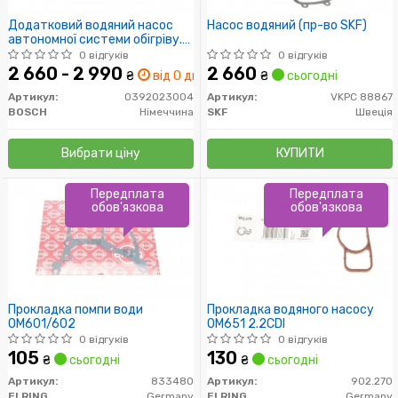
Додатковий водяний насос
Насос водяний (пр-во SKF)
автономної системи обігріву.
MB/VAG Sprinter/Crafter 06-
0 відгуків
0 відгуків
2 660 - 2 990
2 660
₴
від 0 дн.
₴
сьогодні
Артикул:
0392023004
Артикул:
VKPC 88867
BOSCH
Німеччина
SKF
Швеція
Вибрати ціну
КУПИТИ
Передплата
Передплата
обов'язкова
обов'язкова
Прокладка помпи води
Прокладка водяного насосу
ОМ601/602
OM651 2.2CDI
0 відгуків
0 відгуків
105
130
₴
сьогодні
₴
сьогодні
Артикул:
833480
Артикул:
902.270
ELRING
Germany
ELRING
Germany