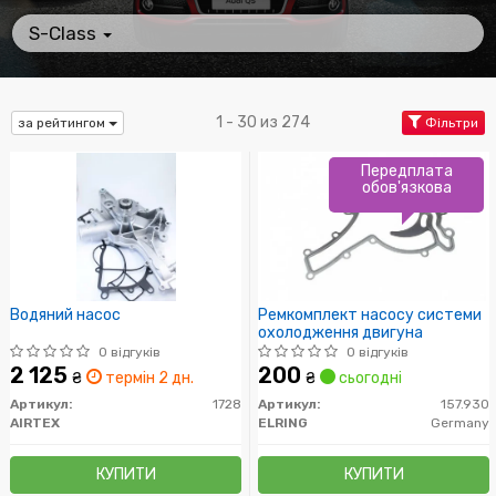
S-Class
1 - 30 из 274
за рейтингом
Фільтри
Передплата
обов'язкова
Водяний насос
Ремкомплект насосу системи
охолодження двигуна
0 відгуків
0 відгуків
2 125
200
₴
термін 2 дн.
₴
сьогодні
Артикул:
1728
Артикул:
157.930
AIRTEX
ELRING
Germany
КУПИТИ
КУПИТИ