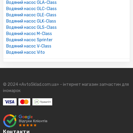
Водяний насос GLA-Class
Водяний насос GLC-Class
Водяний насос GLE-Class
Водяний насос GLK-Class
Водяний насос GLS-Class
Водяний насос M-Class
Водяний насос Sprinter
Водяний насос V-Class
Водяний насос Vito
© 2024 «AvtoSklad.com.ua» - інтернет магазин запчастин для
іномарок
Контакти