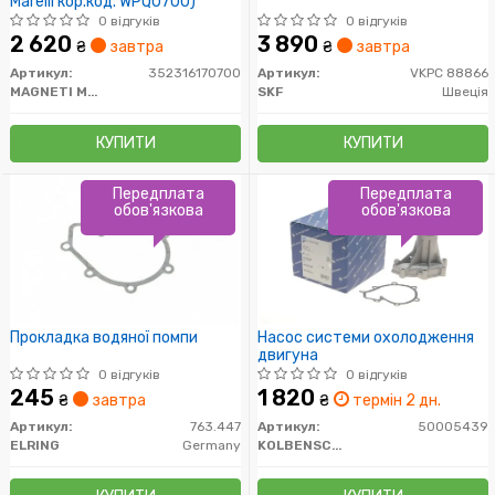
Marelli кор.код. WPQ0700)
0 відгуків
0 відгуків
2 620
3 890
₴
завтра
₴
завтра
Артикул:
352316170700
Артикул:
VKPC 88866
MAGNETI MARELLI
SKF
Швеція
КУПИТИ
КУПИТИ
Передплата
Передплата
обов'язкова
обов'язкова
Прокладка водяної помпи
Насос системи охолодження
двигуна
0 відгуків
0 відгуків
245
1 820
₴
завтра
₴
термін 2 дн.
Артикул:
763.447
Артикул:
50005439
ELRING
Germany
KOLBENSCHMIDT