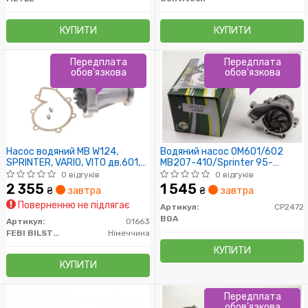
КУПИТИ
КУПИТИ
Передплата
Передплата
обов'язкова
обов'язкова
Насос водяний MB W124,
Водяний насос OM601/602
SPRINTER, VARIO, VITO дв.601,
MB207-410/Sprinter 95-
602, 603 (89-06) (пр-во FEBI)
00/Vito 96-99
0 відгуків
0 відгуків
2 355
1 545
₴
завтра
₴
завтра
Поверненню не підлягає
Артикул:
CP2472
BGA
Артикул:
01663
FEBI BILSTEIN
Німеччина
КУПИТИ
КУПИТИ
Передплата
обов'язкова