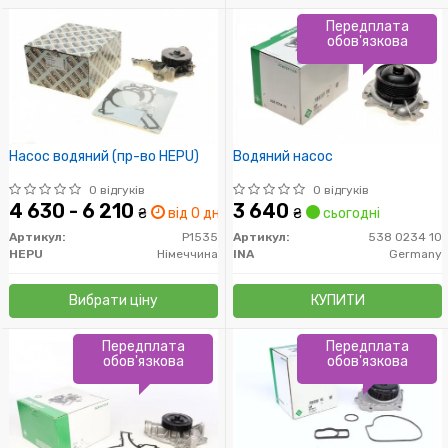
Передплата
обов'язкова
Насос водяний (пр-во HEPU)
Водяний насос
0 відгуків
0 відгуків
4 630 - 6 210
3 640
₴
від 0 дн.
₴
сьогодні
Артикул:
P1535
Артикул:
538 0234 10
HEPU
Німеччина
INA
Germany
Вибрати ціну
КУПИТИ
Передплата
Передплата
обов'язкова
обов'язкова