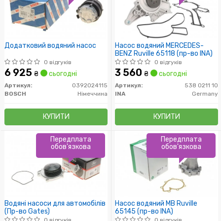
Додатковий водяний насос
Насос водяний MERCEDES-
BENZ Ruville 65118 (пр-во INA)
0 відгуків
0 відгуків
6 925
3 560
₴
сьогодні
₴
сьогодні
Артикул:
0392024115
Артикул:
538 0211 10
BOSCH
Німеччина
INA
Germany
КУПИТИ
КУПИТИ
Передплата
Передплата
обов'язкова
обов'язкова
Водяні насоси для автомобілів
Насос водяний MB Ruville
(Пр-во Gates)
65145 (пр-во INA)
0 відгуків
0 відгуків