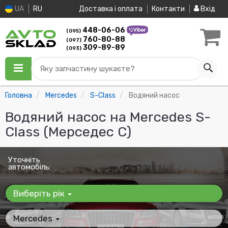
UA
RU
Доставка і оплата
Контакти
Вхід
448-06-06
(095)
760-80-88
(097)
309-89-89
(093)
Яку запчастину шукаєте?
Головна
Mercedes
S-Class
Водяний насос
Водяний насос на Mercedes S-
Class (Мерседес С)
Уточніть
автомобіль:
Виберіть рік
Mercedes