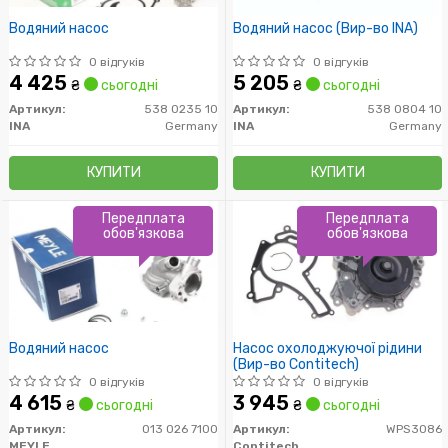
Водяний насос
Водяний насос (Вир-во INA)
0 відгуків
0 відгуків
4 425
5 205
₴
сьогодні
₴
сьогодні
Артикул:
538 0235 10
Артикул:
538 0804 10
INA
Germany
INA
Germany
КУПИТИ
КУПИТИ
Передплата
Передплата
обов'язкова
обов'язкова
Водяний насос
Насос охолоджуючої рідини
(Вир-во Contitech)
0 відгуків
0 відгуків
4 615
3 945
₴
сьогодні
₴
сьогодні
Артикул:
013 026 7100
Артикул:
WPS3086
MEYLE
Contitech