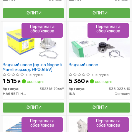
КУПИТИ
КУПИТИ
Передплата
Передплата
обов'язкова
обов'язкова
Водяний насос (пр-во Magneti
Водяний насос
Marelli кор.код. WPQ0669)
0 відгуків
0 відгуків
1 515
5 360
₴
сьогодні
₴
сьогодні
Артикул:
352316170669
Артикул:
538 0236 10
MAGNETI MARELLI
INA
Germany
КУПИТИ
КУПИТИ
Передплата
Передплата
обов'язкова
обов'язкова