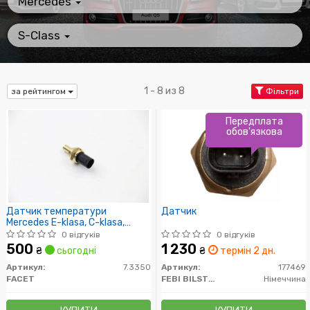
Mercedes
S-Class
1 - 8 из 8
за рейтингом
Фільтри
Передплата
обов'язкова
Датчик температури
Датчик
Mercedes E-klasa, C-klasa,
Sprinter 95- 2.0D/2.5D/3.0D
0 відгуків
0 відгуків
500
1 230
₴
сьогодні
₴
термін 2 дн.
Артикул:
7.3350
Артикул:
177469
FACET
FEBI BILSTEIN
Німеччина