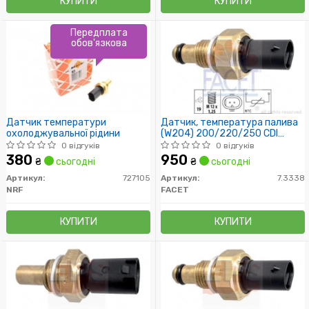
КУПИТИ
КУПИТИ
Передплата
обов'язкова
Датчик температури
Датчик, температура палива
охолоджувальної рідини
(W204) 200/220/250 CDI
(W211) 200/220 CDI
0 відгуків
0 відгуків
380
950
₴
сьогодні
₴
сьогодні
Артикул:
727105
Артикул:
7.3338
NRF
FACET
КУПИТИ
КУПИТИ