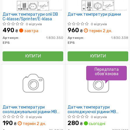
Датчик температури олії DB
Датчик темпретури рідини
C-klasse/Sprinter/E-klasa
0 відгуків
0 відгуків
490
960
₴
завтра
₴
термін 2 дн.
Артикул:
1.830.350
Артикул:
1.830.338
EPS
EPS
КУПИТИ
КУПИТИ
Передплата
обов'язкова
Датчик температури
Датчик температури
охолоджувальної рідини MB
охолоджуючої рідини MB
Sprinter 901 - 904 / Vito 638
Sprinter B906/A Class W176/C
0 відгуків
0 відгуків
(OM 601 - 602) (2 контакти)
Class A205, S204, W204/CLA
190
280
₴
термін 2 дн.
₴
сьогодні
(чорний)
C117/E Class S211,W211/GLC