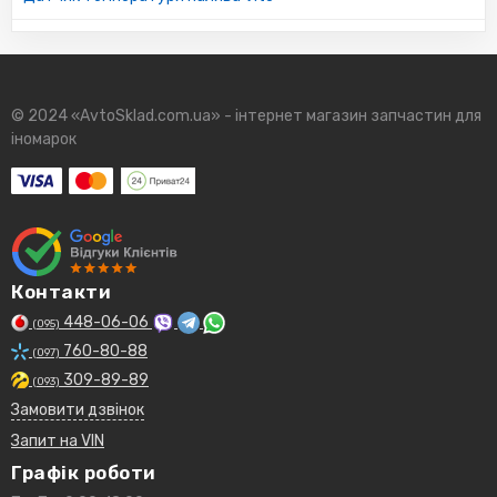
© 2024 «AvtoSklad.com.ua» - інтернет магазин запчастин для
іномарок
Контакти
448-06-06
(095)
760-80-88
(097)
309-89-89
(093)
Замовити дзвінок
Запит на VIN
Графік роботи