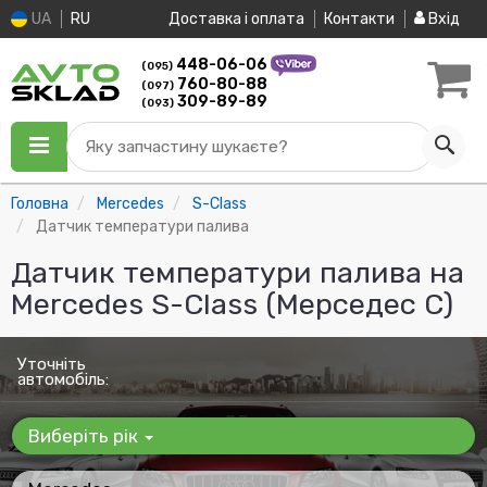
UA
RU
Доставка і оплата
Контакти
Вхід
448-06-06
(095)
760-80-88
(097)
309-89-89
(093)
Яку запчастину шукаєте?
Головна
Mercedes
S-Class
Датчик температури палива
Датчик температури палива на
Mercedes S-Class (Мерседес С)
Уточніть
автомобіль:
Виберіть рік