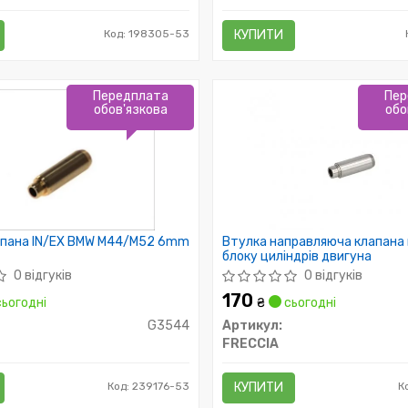
Код: 198305-53
КУПИТИ
Передплата
Пер
обов'язкова
обо
апана IN/EX BMW M44/M52 6mm
Втулка направляюча клапана 
блоку циліндрів двигуна
0 відгуків
0 відгуків
170
ьогодні
₴
сьогодні
G3544
Артикул:
FRECCIA
Код: 239176-53
КУПИТИ
К