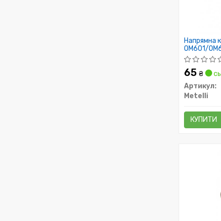
Напрямна к
OM601/OM60
65
₴
сь
Артикул:
Metelli
КУПИТИ