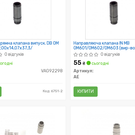
рямна клапана випуск. DB OM
Направляюча клапана IN MB
,00x14,07x37,3/
OM601/OM602/OM603 (вир-во
0 відгуків
0 відгуків
55
огодні
₴
сьогодні
VAG92298
Артикул:
AE
Код: 6751-2
КУПИТИ