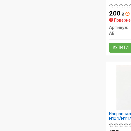
200
₴
Повернен
Артикул:
AE
КУПИТИ
Направляюч
M104/M111
Metelli)