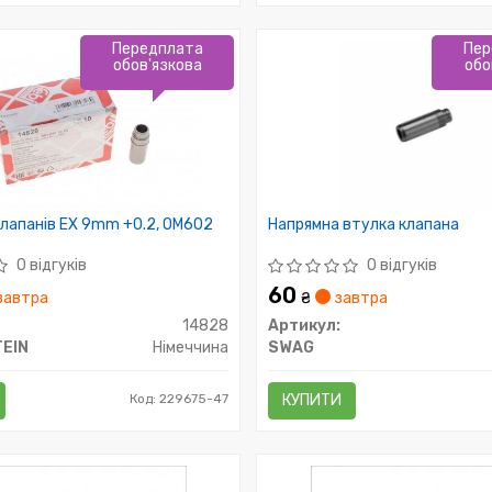
Передплата
Пер
обов'язкова
обо
лапанів EX 9mm +0.2, OM602
Напрямна втулка клапана
0 відгуків
0 відгуків
60
завтра
₴
завтра
14828
Артикул:
TEIN
Німеччина
SWAG
Код: 229675-47
КУПИТИ