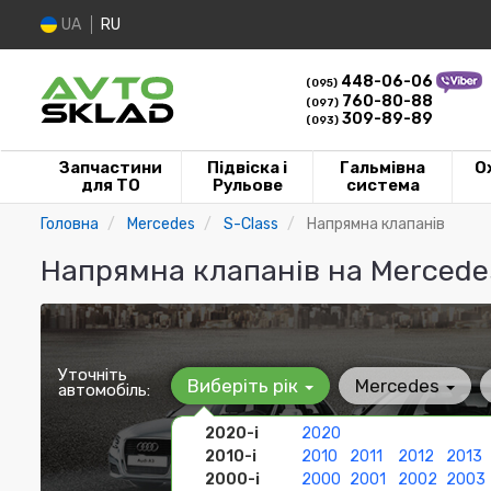
UA
RU
448-06-06
(095)
760-80-88
(097)
309-89-89
(093)
Запчастини
Підвіска і
Гальмівна
О
для ТО
Рульове
система
Головна
Mercedes
S-Class
Напрямна клапанів
Напрямна клапанів на Mercedes
Уточніть
Виберіть рік
Mercedes
автомобіль:
2020-і
2020
2010-і
2010
2011
2012
2013
2000-і
2000
2001
2002
2003