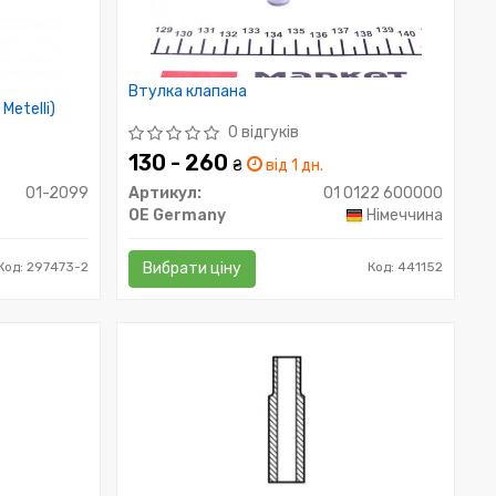
Втулка клапана
etelli)
0 відгуків
130 - 260
₴
від 1 дн.
01-2099
Артикул:
01 0122 600000
OE Germany
Німеччина
Код: 297473-2
Вибрати ціну
Код: 441152