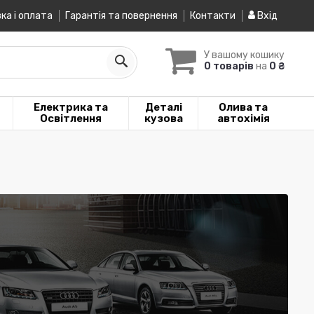
ка і оплата
Гарантія та повернення
Контакти
Вхід
У вашому кошику
0 товарів
на
0 ₴
Електрика та
Деталі
Олива та
Освітлення
кузова
автохімія