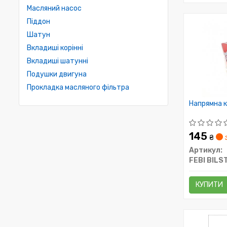
Масляний насос
Піддон
Шатун
Вкладиші корінні
Вкладиші шатунні
Подушки двигуна
Прокладка масляного фільтра
Напрямна к
145
₴
Артикул:
FEBI BILS
КУПИТИ