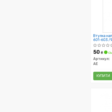
Втулка нап
601-603 /9
50
₴
сь
Артикул:
AE
КУПИТИ