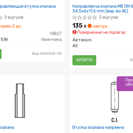
правляющая втулка клапана
Направляюча клапана MB OM 
34.5x6x11.6 mm (вир-во AE)
0 відгуків
0 відгуків
135
ермін 2 дн.
₴
завтра
Поверненню не підлягає
14827
TEIN
Німеччина
Артикул:
AE
Код: 1525002-39
КУПИТИ
К
Пер
обо
клапана
Втулка клапана напрямна