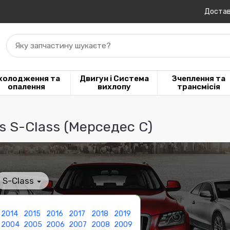
Достав
Яку запчастину шукаєте?
холодження та
Двигун і Система
Зчеплення та
опалення
вихлопу
трансмісія
 S-Class (Мерседес С)
S-Class
2014
2015
2016
2017
2018
2019
2004
2005
2006
2007
2008
2009