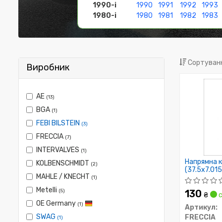
1990-і
1990
1991
1992
1993
1980-і
1980
1981
1982
1983
Сортуванн
Виробник
AE
(13)
BGA
(1)
FEBI BILSTEIN
(3)
FRECCIA
(7)
INTERVALVES
(1)
Напрямна к
KOLBENSCHMIDT
(2)
(37.5x7.01
MAHLE / KNECHT
(1)
Metelli
(5)
130
₴
с
OE Germany
(1)
Артикул:
SWAG
FRECCIA
(1)