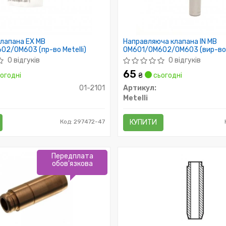
лапана EX MB
Направляюча клапана IN MB
2/OM603 (пр-во Metelli)
OM601/OM602/OM603 (вир-во M
0 відгуків
0 відгуків
65
огодні
₴
сьогодні
01-2101
Артикул:
Metelli
Код: 297472-47
КУПИТИ
Передплата
обов'язкова