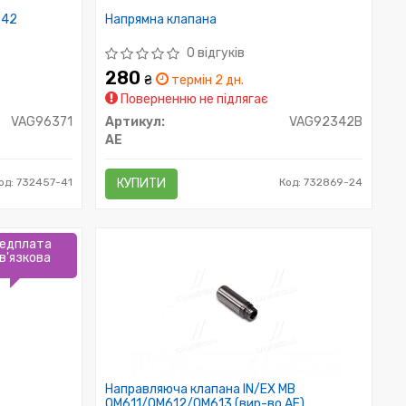
642
Напрямна клапана
0 відгуків
280
₴
термін 2 дн.
Поверненню не підлягає
VAG96371
Артикул:
VAG92342B
AE
од: 732457-41
КУПИТИ
Код: 732869-24
едплата
в'язкова
Направляюча клапана IN/EX MB
OM611/OM612/OM613 (вир-во AE)