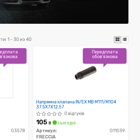
ти:
1 - 30 из 40
едплата
Передплата
в'язкова
обов'язкова
Напрямна клапана IN/EX MB M111/M104
37.5X7X12.57
0 відгуків
105
₴
сьогодні
G3578
Артикул:
G11039
FRECCIA