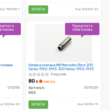
Код: 198308-7
КУПИТИ
Код: 206326-53
едплата
Передплата
в'язкова
обов'язкова
головки
Напірна клапана MB Mercedes Benz 200
Series 1992-1993, 300 Series 1992-1993
0 відгуків
80
₴
завтра
G11398
Артикул:
VG11039
BGA
од: 302166-53
КУПИТИ
Код: 58386-19