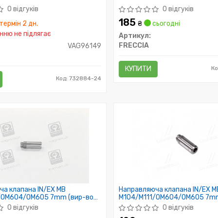
0 відгуків
0 відгуків
185
термін 2 дн.
₴
сьогодні
ню не підлягає
Артикул:
FRECCIA
VAG96149
КУПИТИ
Ко
Код: 732884-24
а клапана IN/EX MB
Направляюча клапана IN/EX M
/OM604/OM605 7mm (вир-во
M104/M111/OM604/OM605 7mm
AE)
0 відгуків
0 відгуків