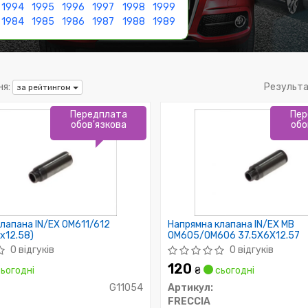
1994
1995
1996
1997
1998
1999
1984
1985
1986
1987
1988
1989
я:
Результа
за рейтингом
Передплата
Пер
обов'язкова
обо
лапана IN/EX OM611/612
Напрямна клапана IN/EX MB
5x12.58)
OM605/OM606 37.5X6X12.57
0 відгуків
0 відгуків
120
ьогодні
₴
сьогодні
G11054
Артикул:
FRECCIA