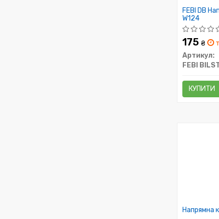
FEBI DB На
W124
175
₴
т
Артикул:
FEBI BILS
КУПИТИ
Напрямна 