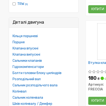
TRW
(5)
КУПИТИ
Деталі двигуна
Кільця поршневі
Поршня
Клапана впускні
Клапана випускні
Сальники клапанів
Втулка кл
Гідрокомпенсатори
Болти головки блоку циліндрів
180
₴
с
Розподільний вал
Артикул:
Сальник розподільчого вала
FRECCIA
Колінвал
Сальник коленвала
КУПИТИ
Шків колінвалу / Демфер