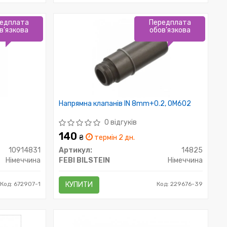
едплата
Передплата
в'язкова
обов'язкова
Напрямна клапанів IN 8mm+0.2, OM602
0 відгуків
140
₴
термін 2 дн.
10914831
Артикул:
14825
Німеччина
FEBI BILSTEIN
Німеччина
Код: 672907-1
КУПИТИ
Код: 229676-39