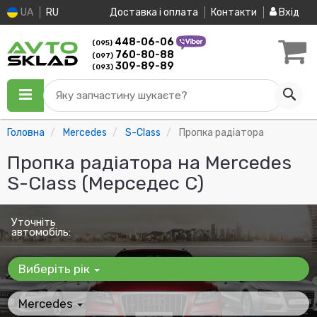
UA
RU
Доставка і оплата
Контакти
Вхід
448-06-06
(095)
760-80-88
(097)
309-89-89
(093)
Яку запчастину шукаєте?
Головна
Mercedes
S-Class
Пропка радіатора
Пропка радіатора на Mercedes
S-Class (Мерседес С)
Уточніть
автомобіль:
Виберіть рік
Mercedes