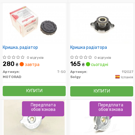
Кришка, радіатор
Кришка радіатора
0 відгуків
0 відгуків
280
165
₴
завтра
₴
сьогодні
Артикул:
T-50
Артикул:
112027
MOTORAD
Solgy
Іспанія
КУПИТИ
КУПИТИ
Передплата
Передплата
обов'язкова
обов'язкова