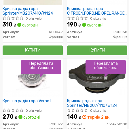
Кришка радіатора
Кришка, радіатора
Sprinter/MB207/410/W124
CITROEN;FORD;MB;OPEL;RANGER
(пр-во Vernet)
0 відгуків
0 відгуків
310
190
₴
сьогодні
₴
сьогодні
Артикул:
RC0049
Артикул:
RC0058
Vernet
Франція
Vernet
Франція
КУПИТИ
КУПИТИ
Передплата
Передплата
обов'язкова
обов'язкова
Кришка радіатора Vernet
Кришка радіатора
Sprinter/MB207/410/W124
0 відгуків
0 відгуків
270
140
₴
сьогодні
₴
термін 2 дн.
Артикул:
RC0022
Артикул:
1314250100
Vernet
Франція
JP GROUP