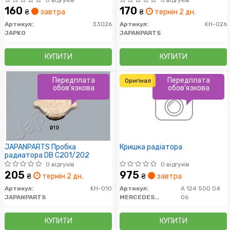
84-
160
170
₴
завтра
₴
термін 2 дн.
Артикул:
33026
Артикул:
KH-026
JAPKO
JAPANPARTS
КУПИТИ
КУПИТИ
Передплата
Передплата
Оригінал
обов'язкова
обов'язкова
JAPANPARTS Пробка
Кришка радіатора
радиатора DB C201/202
0 відгуків
0 відгуків
205
975
₴
термін 2 дн.
₴
завтра
Артикул:
KH-010
Артикул:
A 124 500 04
JAPANPARTS
MERCEDES-BENZ
06
КУПИТИ
КУПИТИ