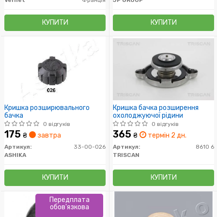
КУПИТИ
КУПИТИ
Кришка розширювального
Кришка бачка розширення
бачка
охолоджуючої рідини
0 відгуків
0 відгуків
175
365
₴
завтра
₴
термін 2 дн.
Артикул:
33-00-026
Артикул:
8610 6
ASHIKA
TRISCAN
КУПИТИ
КУПИТИ
Передплата
обов'язкова