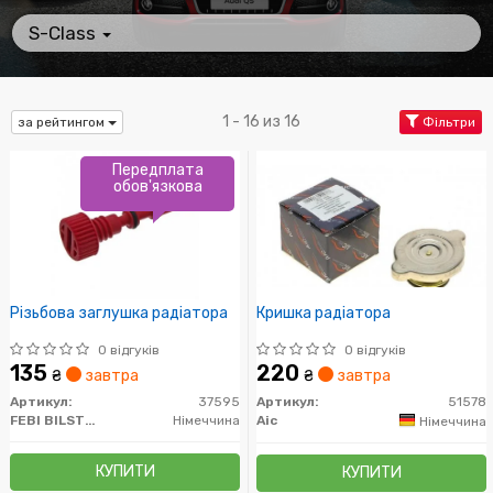
S-Class
1 - 16 из 16
за рейтингом
Фільтри
Передплата
обов'язкова
Різьбова заглушка радіатора
Кришка радіатора
0 відгуків
0 відгуків
135
220
₴
завтра
₴
завтра
Артикул:
37595
Артикул:
51578
FEBI BILSTEIN
Німеччина
Aic
Німеччина
КУПИТИ
КУПИТИ