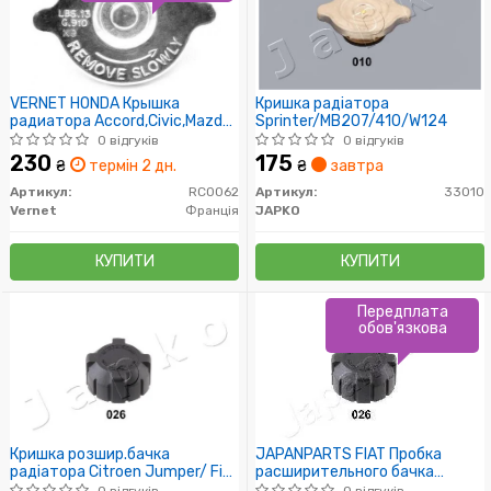
VERNET HONDA Крышка
Кришка радіатора
радиатора Accord,Civic,Mazda
Sprinter/MB207/410/W124
323,626,Mitsubishi,Nissan,Subaru,Suzuki,Toyota
0 відгуків
0 відгуків
59/24 0.9bar
230
175
₴
термін 2 дн.
₴
завтра
Артикул:
RC0062
Артикул:
33010
Vernet
Франція
JAPKO
КУПИТИ
КУПИТИ
Передплата
обов'язкова
Кришка розшир.бачка
JAPANPARTS FIAT Пробка
радіатора Citroen Jumper/ Fiat
расширительного бачка
Ducato/ Peugeot Boxer 1.0-3.0
Ducato -02, RENAULT.
0 відгуків
0 відгуків