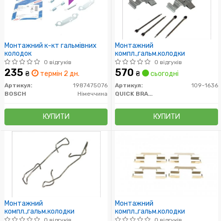
Монтажний к-кт гальмівних
Монтажний
колодок
компл.,гальм.колодки
0 відгуків
0 відгуків
235
570
₴
термін 2 дн.
₴
сьогодні
Артикул:
1987475076
Артикул:
109-1636
BOSCH
Німеччина
QUICK BRAKE
КУПИТИ
КУПИТИ
Монтажний
Монтажний
компл.,гальм.колодки
компл.,гальм.колодки
0 відгуків
0 відгуків