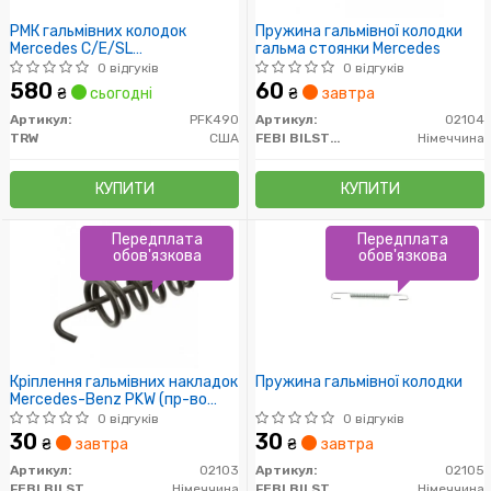
РМК гальмівних колодок
Пружина гальмівної колодки
Mercedes C/E/SL
гальма стоянки Mercedes
W203/W211/R230 "02-"08 "F
0 відгуків
0 відгуків
580
60
₴
сьогодні
₴
завтра
Артикул:
PFK490
Артикул:
02104
TRW
США
FEBI BILSTEIN
Німеччина
КУПИТИ
КУПИТИ
Передплата
Передплата
обов'язкова
обов'язкова
Кріплення гальмівних накладок
Пружина гальмівної колодки
Mercedes-Benz PKW (пр-во
FEBI)
0 відгуків
0 відгуків
30
30
₴
завтра
₴
завтра
Артикул:
02103
Артикул:
02105
FEBI BILSTEIN
Німеччина
FEBI BILSTEIN
Німеччина