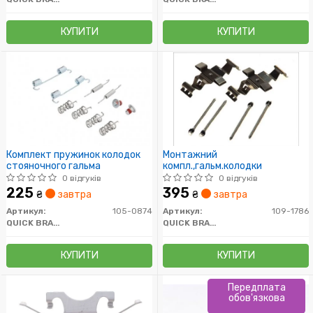
КУПИТИ
КУПИТИ
Комплект пружинок колодок
Монтажний
стояночного гальма
компл.,гальм.колодки
0 відгуків
0 відгуків
225
395
₴
завтра
₴
завтра
Артикул:
105-0874
Артикул:
109-1786
QUICK BRAKE
QUICK BRAKE
КУПИТИ
КУПИТИ
Передплата
обов'язкова