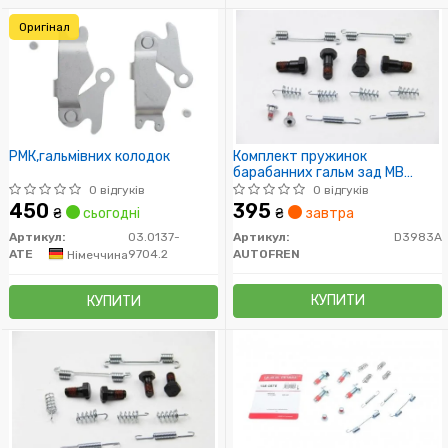
Оригінал
РМК,гальмівних колодок
Комплект пружинок
барабанних гальм зад MB
W210/S210 95-03 164х25
0 відгуків
0 відгуків
450
395
₴
сьогодні
₴
завтра
Артикул:
03.0137-
Артикул:
D3983A
ATE
9704.2
AUTOFREN
Німеччина
КУПИТИ
КУПИТИ