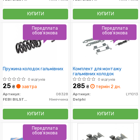
КУПИТИ
КУПИТИ
Передплата
Передплата
обов'язкова
обов'язкова
Пружина колодок гальмівних
Комплект для монтажу
гальмівних колодок
0 відгуків
0 відгуків
25
285
₴
завтра
₴
термін 2 дн.
Артикул:
08328
Артикул:
LY1013
FEBI BILSTEIN
Німеччина
Delphi
КУПИТИ
КУПИТИ
Передплата
обов'язкова