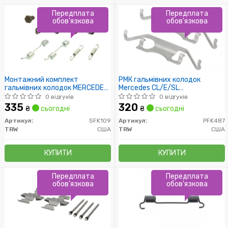
Передплата
Передплата
обов'язкова
обов'язкова
Монтажний комплект
РМК гальмівних колодок
гальмівних колодок MERCEDES
Mercedes CL/E/SL
"R "84>>
C115/W211/R230 "99-"06 "R
0 відгуків
0 відгуків
335
320
₴
сьогодні
₴
сьогодні
Артикул:
SFK109
Артикул:
PFK487
TRW
США
TRW
США
КУПИТИ
КУПИТИ
Передплата
Передплата
обов'язкова
обов'язкова