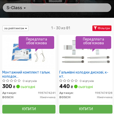
S-Class
1 - 30 из 81
за рейтингом
Фільтри
Передплата
Передплата
обов'язкова
обов'язкова
Монтажний комплект гальм.
Гальмівні колодки дискові, к-
колодок
кт.
CHEVROLET/CITROEN/OPEL/RENAULT
0 відгуків
0 відгуків
"F "00>>
300
440
₴
сьогодні
₴
сьогодні
Артикул:
1987474241
Артикул:
1987474128
BOSCH
Німеччина
BOSCH
Німеччина
КУПИТИ
КУПИТИ