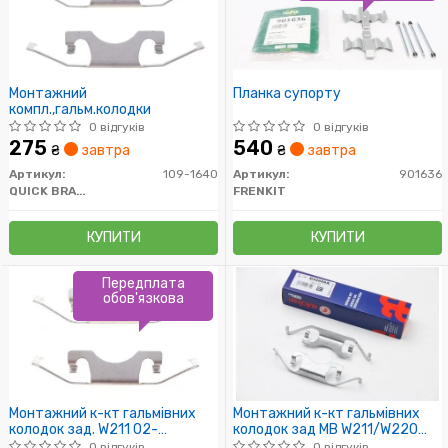
Монтажний
Планка супорту
компл.,гальм.колодки
0 відгуків
0 відгуків
275
540
₴
завтра
₴
завтра
Артикул:
109-1640
Артикул:
901636
QUICK BRAKE
FRENKIT
КУПИТИ
КУПИТИ
Передплата
обов'язкова
Монтажний к-кт гальмівних
Монтажний к-кт гальмівних
колодок зад. W211 02-
колодок зад MB W211/W220
09/Grand Chrerokee 4 10-(ATE)
02-08
0 відгуків
0 відгуків