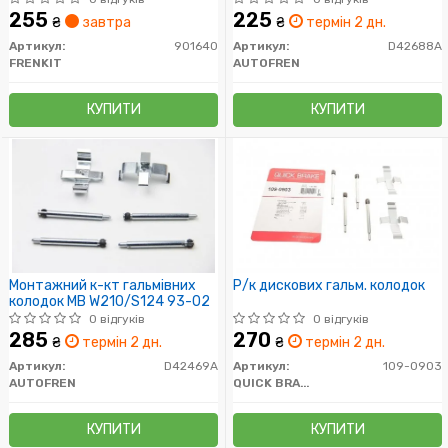
255
225
₴
завтра
₴
термін 2 дн.
Артикул:
901640
Артикул:
D42688A
FRENKIT
AUTOFREN
КУПИТИ
КУПИТИ
Монтажний к-кт гальмівних
Р/к дискових гальм. колодок
колодок MB W210/S124 93-02
0 відгуків
0 відгуків
285
270
₴
термін 2 дн.
₴
термін 2 дн.
Артикул:
D42469A
Артикул:
109-0903
AUTOFREN
QUICK BRAKE
КУПИТИ
КУПИТИ