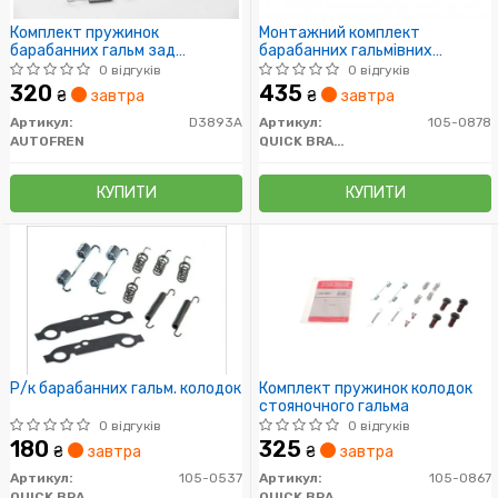
Комплект пружинок
Монтажний комплект
барабанних гальм зад
барабанних гальмівних
VITO/VIANO 03-164х20
колодок
0 відгуків
0 відгуків
320
435
₴
завтра
₴
завтра
Артикул:
D3893A
Артикул:
105-0878
AUTOFREN
QUICK BRAKE
КУПИТИ
КУПИТИ
Р/к барабанних гальм. колодок
Комплект пружинок колодок
стояночного гальма
0 відгуків
0 відгуків
180
325
₴
завтра
₴
завтра
Артикул:
105-0537
Артикул:
105-0867
QUICK BRAKE
QUICK BRAKE