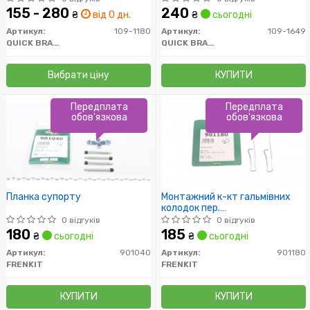
155 - 280
240
₴
від 0 дн.
₴
сьогодні
Артикул:
109-1180
Артикул:
109-1649
QUICK BRAKE
QUICK BRAKE
Вибрати ціну
КУПИТИ
Передплата
Передплата
обов'язкова
обов'язкова
Планка супорту
Монтажний к-кт гальмівних
колодок пер.
TRANSIT/BERLINGO/PARTNER
0 відгуків
0 відгуків
08-
180
185
₴
сьогодні
₴
сьогодні
Артикул:
901040
Артикул:
901180
FRENKIT
FRENKIT
КУПИТИ
КУПИТИ