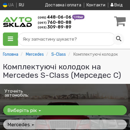
UA
RU
Доставка і оплата
Контакти
Вхід
448-06-06
(095)
760-80-88
(097)
309-89-89
(093)
Яку запчастину шукаєте?
Головна
Mercedes
S-Class
Комплектуючі колодок
Комплектуючі колодок на
Mercedes S-Class (Мерседес С)
Уточніть
автомобіль:
Виберіть рік
Mercedes