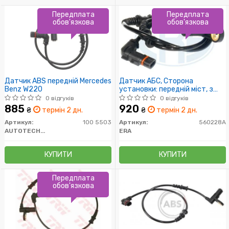
Передплата
Передплата
обов'язкова
обов'язкова
Датчик ABS передній Mercedes
Датчик АБС, Сторона
Benz W220
установки: передній міст, з
обох боків
0 відгуків
0 відгуків
885
920
₴
термін 2 дн.
₴
термін 2 дн.
Артикул:
100 5503
Артикул:
560228A
AUTOTECHTEILE
ERA
КУПИТИ
КУПИТИ
Передплата
обов'язкова