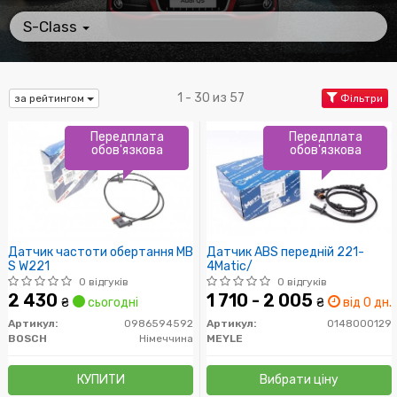
S-Class
1 - 30 из 57
за рейтингом
Фільтри
Передплата
Передплата
обов'язкова
обов'язкова
Датчик частоти обертання MB
Датчик ABS передній 221-
S W221
4Matic/
0 відгуків
0 відгуків
2 430
1 710 - 2 005
₴
сьогодні
₴
від 0 дн.
Артикул:
0986594592
Артикул:
0148000129
BOSCH
Німеччина
MEYLE
КУПИТИ
Вибрати ціну