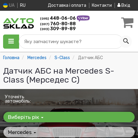
UA
RU
Доставка і оплата
Контакти
Вхід
448-06-06
(095)
760-80-88
(097)
309-89-89
(093)
Яку запчастину шукаєте?
Головна
Mercedes
S-Class
Датчик АБС
Датчик АБС на Mercedes S-
Class (Мерседес С)
Уточніть
автомобіль:
Виберіть рік
Mercedes