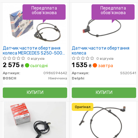
Передплата
Передплата
обов'язкова
обов'язкова
Датчик частоти обертання
Датчик частоти обертання
колеса MERCEDES S250-500
колеса
4Matic W221 \'\'F \'\'08-13
0 відгуків
0 відгуків
2 575
1 535
₴
сьогодні
₴
завтра
Артикул:
0986594642
Артикул:
SS20541
BOSCH
Німеччина
Delphi
КУПИТИ
КУПИТИ
Оригінал