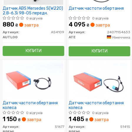
Датчик ABS Mersedes S(W220)
Датчик частоти обертання
2.8-6.3i 98-05 передн.
0 відгуків
0 відгуків
880
4 095
₴
завтра
₴
завтра
Артикул:
AS4109
Артикул:
24071154633
AUTLOG
ATE
Німеччина
КУПИТИ
КУПИТИ
Датчик частоти обертання
Датчик частоти обертання
колеса
колеса
0 відгуків
0 відгуків
1 150
1 485
₴
завтра
₴
завтра
Артикул:
51677
Артикул:
51415
BREMI
BREMI