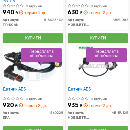
98-05
0 відгуків
0 відгуків
940
630
₴
термін 2 дн.
₴
термін 2 дн.
Артикул:
818023402
Артикул:
ABEU086
TRISCAN
MOBILETRON
КУПИТИ
КУПИТИ
Передплата
Передплата
обов'язкова
обов'язкова
Датчик ABS
Датчик ABS
0 відгуків
0 відгуків
920
935
₴
термін 2 дн.
₴
термін 2 дн.
Артикул:
560228
Артикул:
AB-EU125
ERA
MOBILETRON