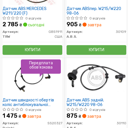
Датчик ABS MERCEDES
Датчик ABSпер. W215/W220
W211/220 (F)
98-06
0 відгуків
0 відгуків
2 785
905
₴
сьогодні
₴
завтра
Артикул:
GBS1911
Артикул:
30109
TRW
США
A.B.S.
КУПИТИ
КУПИТИ
Передплата
обов'язкова
Датчик швидкості обертів
Датчик ABS задній.
коліс антиблокувальної
W215/W220 98-06
системи гальм
0 відгуків
0 відгуків
1 475
875
₴
завтра
₴
завтра
Артикул:
SS20327
Артикул:
30110
Delphi
A.B.S.