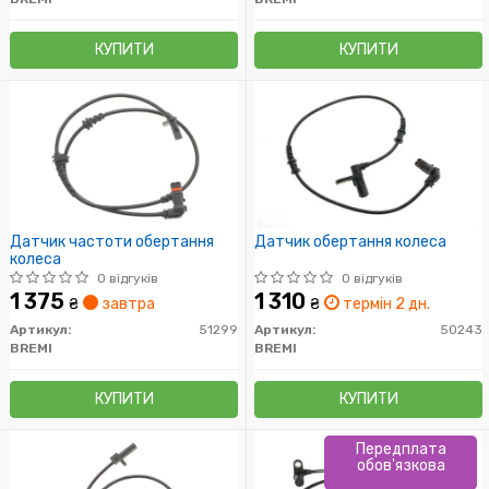
КУПИТИ
КУПИТИ
Датчик частоти обертання
Датчик обертання колеса
колеса
0 відгуків
0 відгуків
1 375
1 310
₴
завтра
₴
термін 2 дн.
Артикул:
51299
Артикул:
50243
BREMI
BREMI
КУПИТИ
КУПИТИ
Передплата
обов'язкова