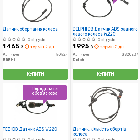
Датчик обертання колеса
DELPHI DB Датчик ABS заднего
левого колеса W220
0 відгуків
0 відгуків
1 465
1 995
₴
термін 2 дн.
₴
термін 2 дн.
Артикул:
50524
Артикул:
SS20237
BREMI
Delphi
КУПИТИ
КУПИТИ
Передплата
обов'язкова
FEBI DB Датчик ABS W220
Датчик, кількість обертів
колеса
0 відгуків
0 відгуків