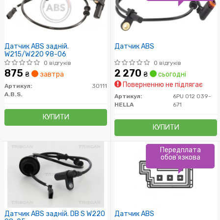
Датчик ABS задній.
Датчик ABS
W215/W220 98-06
0 відгуків
0 відгуків
875
2 270
₴
завтра
₴
сьогодні
Поверненню не підлягає
Артикул:
30111
A.B.S.
Артикул:
6PU 012 039-
HELLA
671
КУПИТИ
КУПИТИ
Передплата
обов'язкова
Датчик ABS задній. DB S W220
Датчик ABS