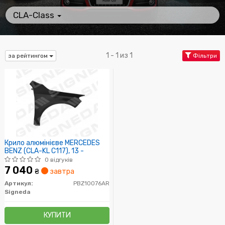
CLA-Class
1 - 1 из 1
за рейтингом
Фільтри
Крило алюмінієве MERCEDES
BENZ (CLA-KL C117), 13 -
0 відгуків
7 040
₴
завтра
Артикул:
PBZ10076AR
Signeda
КУПИТИ