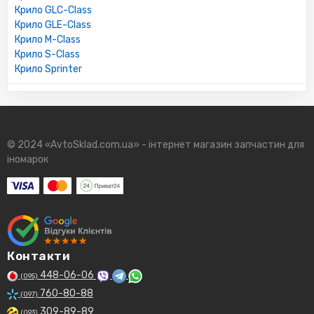
Крило GLC-Class
Крило GLE-Class
Крило M-Class
Крило S-Class
Крило Sprinter
© 2024 «AvtoSklad.com.ua» - інтернет магазин запчастин для
іномарок
Контакти
448-06-06
(095)
760-80-88
(097)
309-89-89
(093)