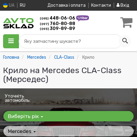
UA
RU
Доставка і оплата
Контакти
Вхід
448-06-06
(095)
760-80-88
(097)
309-89-89
(093)
Яку запчастину шукаєте?
Головна
Mercedes
CLA-Class
Крило
Крило на Mercedes CLA-Class
(Мерседес)
Уточніть
автомобіль:
Виберіть рік
Mercedes