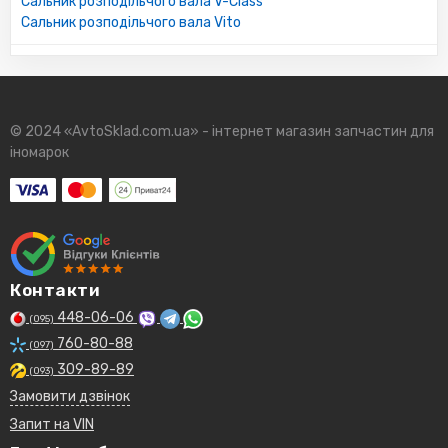
Сальник розподільчого вала V-Class
Сальник розподільчого вала Vito
© 2024 «AvtoSklad.com.ua» - інтернет магазин запчастин для
іномарок
Контакти
448-06-06
(095)
760-80-88
(097)
309-89-89
(093)
Замовити дзвінок
Запит на VIN