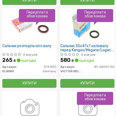
КУПИТИ
КУПИТИ
Передплата
Передплата
обов'язкова
обов'язкова
Сальник розподільчого валу
Сальник 35x47x7 колінвалу
перед Kangoo/Megane/Logan
1.5 dCi 01-
0 відгуків
0 відгуків
265
580
₴
сьогодні
₴
сьогодні
Артикул:
073.890
Артикул:
81-36957-00
ELRING
Germany
VICTOR REINZ
КУПИТИ
КУПИТИ
Передплата
обов'язкова