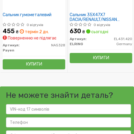
Сальник гумометалевий
Сальник 35X47X7
DACIA/RENAULT/NISSAN
Logan,Sandero,Almera,Kubistar,M
0 відгуків
0 відгуків
455
630
₴
термін 2 дн.
₴
сьогодні
Поверненню не підлягає
Артикул:
EL431.420
ELRING
Germany
Артикул:
NA5328
Payen
КУПИТИ
КУПИТИ
Не можете знайти деталь?