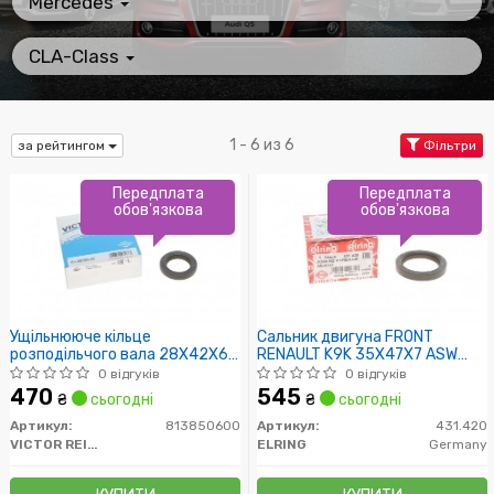
Mercedes
CLA-Class
1 - 6 из 6
за рейтингом
Фільтри
Передплата
Передплата
обов'язкова
обов'язкова
Ущільнююче кільце
Сальник двигуна FRONT
розподільчого вала 28X42X6
RENAULT K9K 35X47X7 ASW
RENA
PTFE/ACM (пр-во Elring)
0 відгуків
0 відгуків
470
545
₴
сьогодні
₴
сьогодні
Артикул:
813850600
Артикул:
431.420
VICTOR REINZ
ELRING
Germany