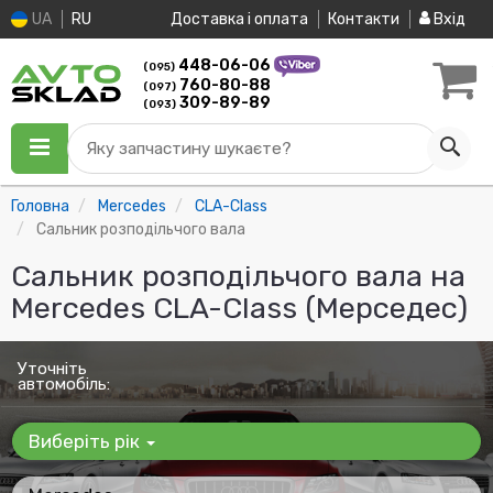
UA
RU
Доставка і оплата
Контакти
Вхід
448-06-06
(095)
760-80-88
(097)
309-89-89
(093)
Яку запчастину шукаєте?
Головна
Mercedes
CLA-Class
Сальник розподільчого вала
Сальник розподільчого вала на
Mercedes CLA-Class (Мерседес)
Уточніть
автомобіль:
Виберіть рік