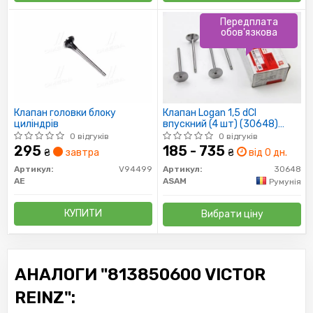
Передплата
обов'язкова
Клапан головки блоку
Клапан Logan 1,5 dCI
циліндрів
впускний (4 шт) (30648)
Asam
0 відгуків
0 відгуків
295
185 - 735
₴
завтра
₴
від 0 дн.
Артикул:
V94499
Артикул:
30648
AE
ASAM
Румунія
КУПИТИ
Вибрати ціну
АНАЛОГИ "813850600 VICTOR
REINZ":