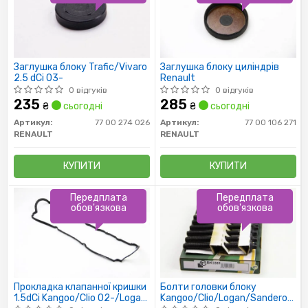
Заглушка блоку Trafic/Vivaro
Заглушка блоку циліндрів
2.5 dCi 03-
Renault
0 відгуків
0 відгуків
235
285
₴
сьогодні
₴
сьогодні
Артикул:
77 00 274 026
Артикул:
77 00 106 271
RENAULT
RENAULT
КУПИТИ
КУПИТИ
Передплата
Передплата
обов'язкова
обов'язкова
Прокладка клапанної кришки
Болти головки блоку
1.5dCi Kangoo/Clio 02-/Logan
Kangoo/Clio/Logan/Sandero/Me