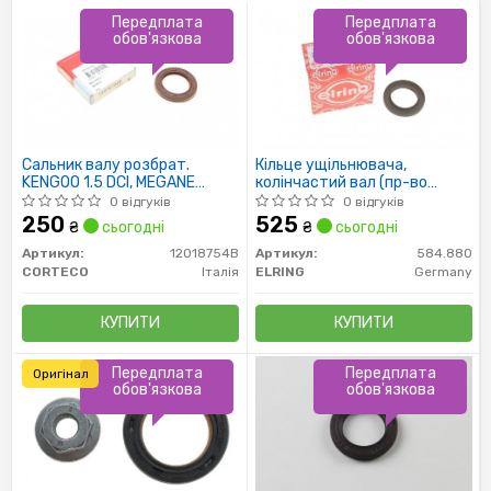
Передплата
Передплата
обов'язкова
обов'язкова
Сальник валу розбрат.
Кільце ущільнювача,
KENGOO 1.5 DCI, MEGANE
колінчастий вал (пр-во
1,4/1,6 16V
Elring)
0 відгуків
0 відгуків
250
525
₴
сьогодні
₴
сьогодні
Артикул:
12018754B
Артикул:
584.880
CORTECO
Італія
ELRING
Germany
КУПИТИ
КУПИТИ
Передплата
Передплата
Оригінал
обов'язкова
обов'язкова