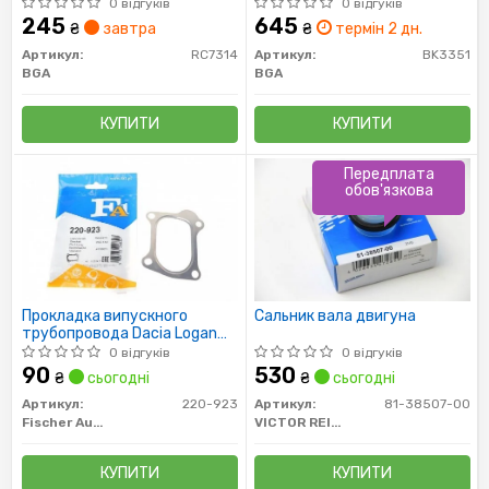
07-/Megane 03-
1.5dCi 01- (10 шт.)
0 відгуків
0 відгуків
245
645
₴
завтра
₴
термін 2 дн.
Артикул:
RC7314
Артикул:
BK3351
BGA
BGA
КУПИТИ
КУПИТИ
Передплата
обов'язкова
Прокладка випускного
Сальник вала двигуна
трубопровода Dacia Logan
1.5 Dci 06-/Renault Magane II
0 відгуків
0 відгуків
1.5 Dci 03-
90
530
₴
сьогодні
₴
сьогодні
Артикул:
220-923
Артикул:
81-38507-00
Fischer Automotive One (FA1)
VICTOR REINZ
КУПИТИ
КУПИТИ