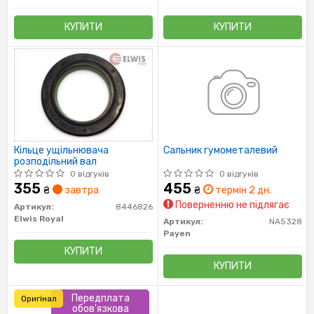
КУПИТИ
КУПИТИ
Кільце ущільнювача
Сальник гумометалевий
розподільний вал
0 відгуків
0 відгуків
355
455
₴
завтра
₴
термін 2 дн.
Поверненню не підлягає
Артикул:
8446826
Elwis Royal
Артикул:
NA5328
Payen
КУПИТИ
КУПИТИ
Передплата
Оригінал
обов'язкова