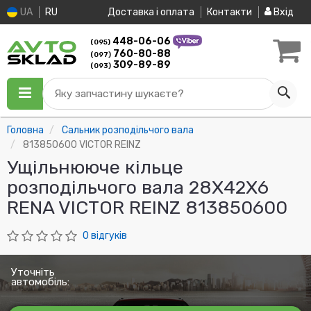
UA
RU
Доставка і оплата
Контакти
Вхід
448-06-06
(095)
760-80-88
(097)
309-89-89
(093)
Яку запчастину шукаєте?
Головна
Сальник розподільчого вала
813850600 VICTOR REINZ
Ущільнююче кільце
розподільчого вала 28X42X6
RENA VICTOR REINZ 813850600
0 відгуків
Уточніть
автомобіль: