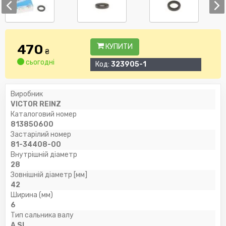
470
КУПИТИ
₴
сьогодні
Код:
323905-1
Виробник
VICTOR REINZ
Каталоговий номер
813850600
Застарілий номер
81-34408-00
Внутрішній діаметр
28
Зовнішній діаметр [мм]
42
Ширина (мм)
6
Тип сальника валу
A SL