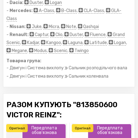
-
Dacia:
Duster
,
Logan
-
Mercedes:
A-Class
,
B-Class
,
CLA-Class
,
GLA-
Class
-
Nissan:
Juke
,
Micra
,
Note
,
Qashqai
-
Renault:
Captur
,
Clio
,
Duster
,
Fluence
,
Grand
Scenic
,
Kadjar
,
Kangoo
,
Laguna
,
Latitude
,
Logan
,
Megane
,
Modus
,
Scenic
,
Twingo
Товарна група:
- Двигун і Система вихлопу
Сальник розподільчого вала
- Двигун і Система вихлопу
Сальник коленвала
РАЗОМ КУПУЮТЬ "813850600
VICTOR REINZ":
Передплата
Передплата
Оригінал
Оригінал
обов'язкова
обов'язкова