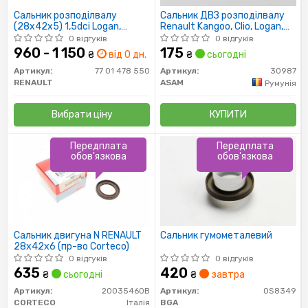
Сальник розподілвалу
Сальник ДВЗ розподілвалу
(28х42х5) 1,5dci Logan,
Renault Kangoo, Clio, Logan,
Duster, Kangoo I/II, Megane II/III
Sandero, Megane 1.5dCi, 1.6i
0 відгуків
0 відгуків
(7701478550) Renault
(30987) Asam
960 - 1 150
175
₴
від 0 дн.
₴
сьогодні
Артикул:
77 01 478 550
Артикул:
30987
RENAULT
ASAM
Румунія
Вибрати ціну
КУПИТИ
Передплата
Передплата
обов'язкова
обов'язкова
Сальник двигуна N RENAULT
Сальник гумометалевий
28x42x6 (пр-во Corteco)
0 відгуків
0 відгуків
635
420
₴
сьогодні
₴
завтра
Артикул:
20035460B
Артикул:
OS8349
CORTECO
Італія
BGA