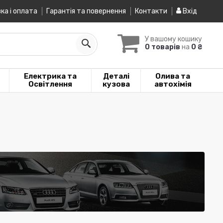
ка і оплата
Гарантія та повернення
Контакти
Вхід
У вашому кошику
0 товарів
на
0 ₴
Електрика та
Деталі
Олива та
Освітлення
кузова
автохімія