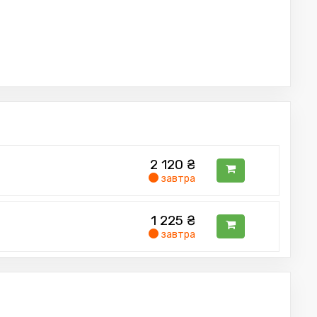
2 120
₴
завтра
1 225
₴
завтра