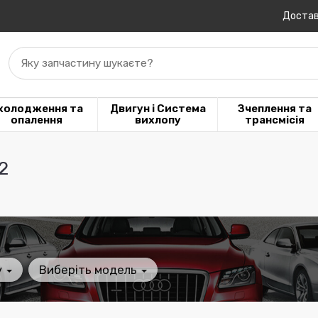
Достав
Яку запчастину шукаєте?
холодження та
Двигун і Система
Зчеплення та
опалення
вихлопу
трансмісія
2
у
Виберіть модель