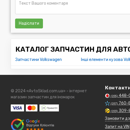
Надіслати
КАТАЛОГ ЗАПЧАСТИН ДЛЯ АВТО
Запчастини Volkswagen
Інші елементи кузова Vo
Контакт
© 2024 «AvtoSklad.com.ua» - інтернет
448-
(095)
магазин запчастин для іномарок
760-
(097)
309-
(093)
Замовити дз
Запит на VIN