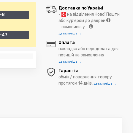
Доставка по Україні
-
на відділення Нової Пошти
-8
або кур'єром до дверей
- самовивіз у -
детальніше →
-47
Оплата
накладка або передплата для
позицій на замовлення
детальніше →
Гарантія
обмін / повернення товару
протягом 14 днів,
детальніше →