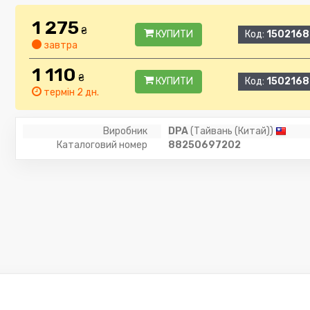
1 275
₴
КУПИТИ
Код:
1502168
завтра
1 110
₴
КУПИТИ
Код:
1502168
термін 2 дн.
Виробник
DPA
(Тайвань (Китай))
Каталоговий номер
88250697202