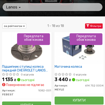
Lanos
1 - 18 из 18
за рейтингом
Фільтри
Передплата
Передплата
обов'язкова
обов'язкова
Підшипник ступиці колеса
Маточина колеса
передній CHEVROLET LANOS
(T100) 1997-2002
0 відгуків
0 відгуків
1 135
3 440
₴
сьогодні
₴
сьогодні
Поверненню не підлягає
Артикул:
614 752 0004
MEYLE
Артикул:
1082-001
FEBEST
КУПИТИ