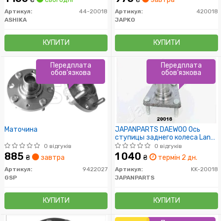
Артикул:
44-20018
Артикул:
420018
ASHIKA
JAPKO
КУПИТИ
КУПИТИ
Передплата
Передплата
обов'язкова
обов'язкова
Маточина
JAPANPARTS DAEWOO Ось
ступицы заднего колеса Lanos
(без ABS)
0 відгуків
0 відгуків
885
1 040
₴
завтра
₴
термін 2 дн.
Артикул:
9422027
Артикул:
KK-20018
GSP
JAPANPARTS
КУПИТИ
КУПИТИ