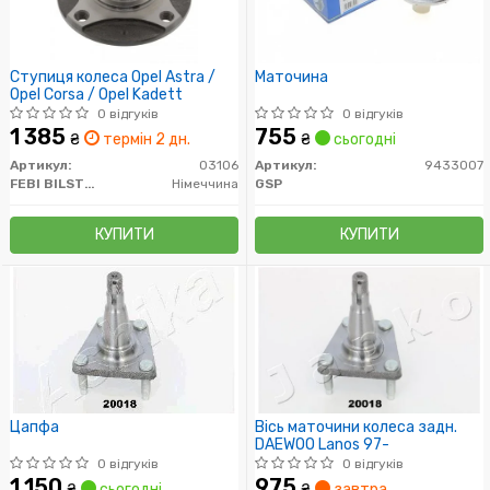
Ступиця колеса Opel Astra /
Маточина
Opel Corsa / Opel Kadett
0 відгуків
0 відгуків
1 385
755
₴
термін 2 дн.
₴
сьогодні
Артикул:
03106
Артикул:
9433007
FEBI BILSTEIN
Німеччина
GSP
КУПИТИ
КУПИТИ
Цапфа
Вісь маточини колеса задн.
DAEWOO Lanos 97-
0 відгуків
0 відгуків
1 150
975
₴
сьогодні
₴
завтра