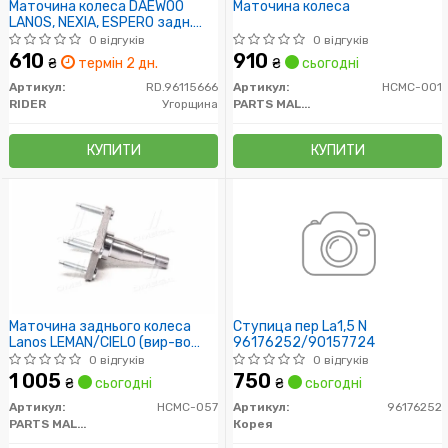
Маточина колеса DAEWOO
Маточина колеса
LANOS, NEXIA, ESPERO задн.
(Цапфа) (без ABS) (RIDER)
0 відгуків
0 відгуків
610
910
₴
термін 2 дн.
₴
сьогодні
Артикул:
RD.96115666
Артикул:
HCMC-001
RIDER
Угорщина
PARTS MALL (PMC)
КУПИТИ
КУПИТИ
Маточина заднього колеса
Ступица пер La1,5 N
Lanos LEMAN/CIELO (вир-во
96176252/90157724
PMC-ESSENCE)
0 відгуків
0 відгуків
1 005
750
₴
сьогодні
₴
сьогодні
Артикул:
HCMC-057
Артикул:
96176252
PARTS MALL (PMC)
Корея