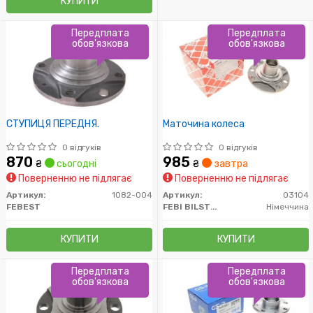
КУПИТИ
Передплата
Передплата
обов'язкова
обов'язкова
СТУПИЦЯ ПЕРЕДНЯ.
Маточина колеса
0 відгуків
0 відгуків
870
985
₴
сьогодні
₴
завтра
Поверненню не підлягає
Поверненню не підлягає
Артикул:
1082-004
Артикул:
03104
FEBEST
FEBI BILSTEIN
Німеччина
КУПИТИ
КУПИТИ
Передплата
Передплата
обов'язкова
обов'язкова