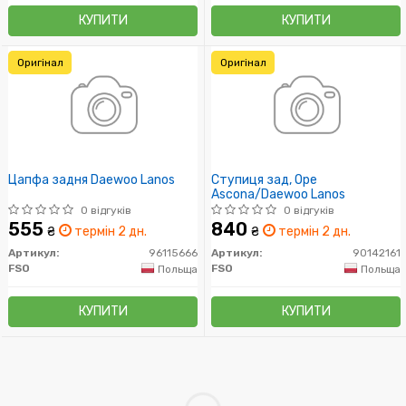
КУПИТИ
КУПИТИ
Оригінал
Оригінал
Цапфа задня Daewoo Lanos
Ступиця зад, Ope
Ascona/Daewoo Lanos
0 відгуків
0 відгуків
555
840
₴
термін 2 дн.
₴
термін 2 дн.
Артикул:
96115666
Артикул:
90142161
FSO
FSO
Польща
Польща
КУПИТИ
КУПИТИ