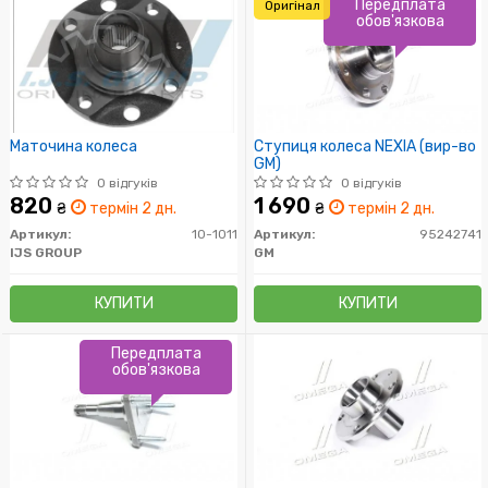
Передплата
Оригінал
обов'язкова
Маточина колеса
Ступиця колеса NEXIA (вир-во
GM)
0 відгуків
0 відгуків
820
1 690
₴
термін 2 дн.
₴
термін 2 дн.
Артикул:
10-1011
Артикул:
95242741
IJS GROUP
GM
КУПИТИ
КУПИТИ
Передплата
обов'язкова