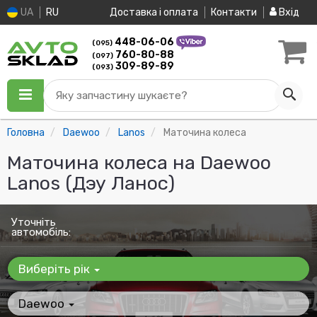
UA
RU
Доставка і оплата
Контакти
Вхід
448-06-06
(095)
760-80-88
(097)
309-89-89
(093)
Яку запчастину шукаєте?
Головна
Daewoo
Lanos
Маточина колеса
Маточина колеса на Daewoo
Lanos (Дэу Ланос)
Уточніть
автомобіль:
Виберіть рік
Daewoo