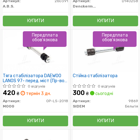
Артикул:
260391
Артикул:
D140258
A.B.S.
Denckermann
КУПИТИ
КУПИТИ
Передплата
Передплата
обов'язкова
обов'язкова
Тяга стабілізатора DAEWOO
Стійка стабілізатора
LANOS 97- перед. міст (Пр-во-
MOOG)
0 відгуків
0 відгуків
420
300
₴
термін 3 дн.
₴
сьогодні
Артикул:
OP-LS-2018
Артикул:
9869
MOOG
SIDEM
Бельгія
КУПИТИ
КУПИТИ