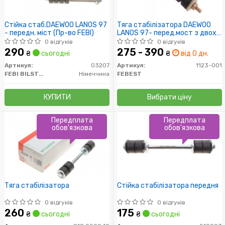
Стійка стаб.DAEWOO LANOS 97
Тяга стабілізатора DAEWOO
- передн. міст (Пр-во FEBI)
LANOS 97- перед.мост з двох
сторін (Пр-во FEBEST)
0 відгуків
0 відгуків
290
275 - 390
₴
сьогодні
₴
від 0 дн.
Артикул:
03207
Артикул:
1123-001
FEBI BILSTEIN
Німеччина
FEBEST
КУПИТИ
Вибрати ціну
Передплата
Передплата
обов'язкова
обов'язкова
Тяга стабілізатора
Стійка стабілізатора передня
0 відгуків
0 відгуків
260
175
₴
сьогодні
₴
сьогодні