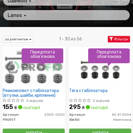
Daewoo
Lanos
1 - 30 из 56
за рейтингом
Фільтри
Передплата
Передплата
обов'язкова
обов'язкова
Ремкомплект стабілізатора
Тяга стабілізатора
(втулки, шайби, кріплення)
0 відгуків
0 відгуків
155
295
₴
сьогодні
₴
сьогодні
Артикул:
2305-0020
Артикул:
40 61 0004
PROFIT
SWAG
Німеччина