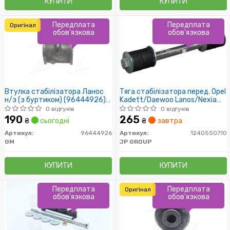
КУПИТИ
КУПИТИ
Передплата
Передплата
Оригінал
обов'язкова
обов'язкова
Втулка стабілізатора Ланос
Тяга стабілізатора перед. Opel
н/з (з буртиком) (96444926)
Kadett/Daewoo Lanos/Nexia
GM
91-
0 відгуків
0 відгуків
190
265
₴
сьогодні
₴
завтра
Артикул:
96444926
Артикул:
1240550710
GM
JP GROUP
КУПИТИ
КУПИТИ
Передплата
Передплата
Оригінал
обов'язкова
обов'язкова