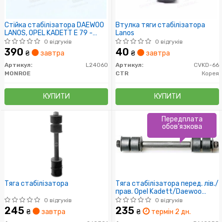
Стійка стабілізатора DAEWOO
Втулка тяги стабілізатора
LANOS, OPEL KADETT E 79 -
Lanos
передн. міст (Пр-во MONROE)
0 відгуків
0 відгуків
390
40
₴
завтра
₴
завтра
Артикул:
L24060
Артикул:
CVKD-66
MONROE
CTR
Корея
КУПИТИ
КУПИТИ
Передплата
обов'язкова
Тяга стабілізатора
Тяга стабілізатора перед. лів./
прав. Opel Kadett/Daewoo
Lanos/Espero/Nexia
0 відгуків
0 відгуків
245
235
₴
завтра
₴
термін 2 дн.