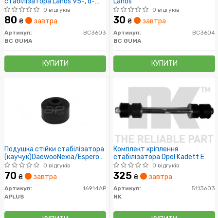
стабілізатора Lanos 95-, d-
Lanos
24х39 (посилена)
0 відгуків
0 відгуків
80
30
₴
завтра
₴
завтра
Артикул:
BC3603
Артикул:
BC3604
BC GUMA
BC GUMA
КУПИТИ
КУПИТИ
Подушка стійки стабілізатора
Комплект кріплення
(каучук)DaewooNexia/Espero/Lanos,Opel
стабілізатора Opel Kadett E
Kadett/Ascona
0 відгуків
0 відгуків
70
325
₴
завтра
₴
завтра
Артикул:
16914AP
Артикул:
5113603
APLUS
NK