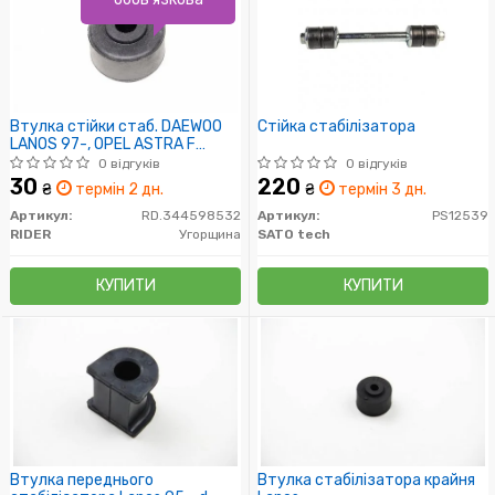
Втулка стійки стаб. DAEWOO
Стійка стабілізатора
LANOS 97-, OPEL ASTRA F
(RIDER)
0 відгуків
0 відгуків
30
220
₴
термін 2 дн.
₴
термін 3 дн.
Артикул:
RD.3445985325
Артикул:
PS12539
RIDER
Угорщина
SATO tech
КУПИТИ
КУПИТИ
Втулка переднього
Втулка стабілізатора крайня