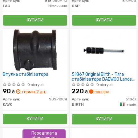
Артикул:
818 0509 10
Артикул:
510903
FAG
Німеччина
GSP
КУПИТИ
КУПИТИ
Втулка стабілізатора
51867 Original Birth - Тяга
стабілізатора DAEWOO Lanos
front L/R
0 відгуків
0 відгуків
90
220
₴
термін 2 дн.
₴
завтра
Артикул:
SBS-1004
Артикул:
51867
KAVO
BIRTH
Італія
КУПИТИ
КУПИТИ
Передплата
обов'язкова