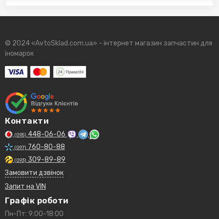
© 2024 «AvtoSklad.com.ua» - інтернет магазин запчастин для
іномарок
Контакти
448-06-06
(095)
760-80-88
(097)
309-89-89
(093)
Замовити дзвінок
Запит на VIN
Графік роботи
Пн-Пт: 9:00-18:00