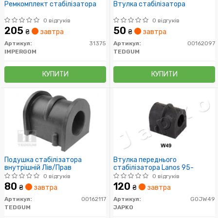
Ремкомплект стабілізатора
Втулка стабілізатора
0 відгуків
0 відгуків
205
50
₴
завтра
₴
завтра
Артикул:
31375
Артикул:
00162097
IMPERGOM
TEDGUM
КУПИТИ
КУПИТИ
Подушка стабілізатора
Втулка переднього
внутрішній Лів/Прав
стабілізатора Lanos 95-
0 відгуків
0 відгуків
80
120
₴
завтра
₴
завтра
Артикул:
00162117
Артикул:
GOJW49
TEDGUM
JAPKO