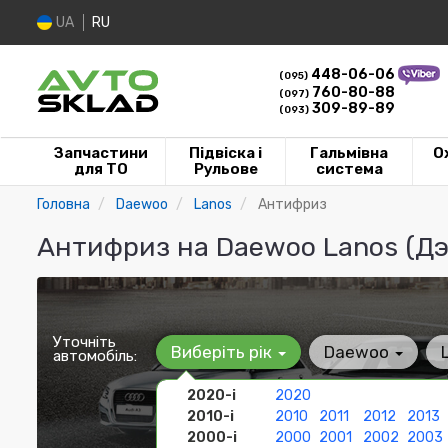
UA
RU
448-06-06
(095)
760-80-88
(097)
309-89-89
(093)
Запчастини
Підвіска і
Гальмівна
О
для ТО
Рульове
система
Головна
Daewoo
Lanos
Антифриз
Антифриз на Daewoo Lanos (Дэ
Уточніть
Виберіть рік
Daewoo
автомобіль:
2020-і
2020
2010-і
2010
2011
2012
2013
2000-і
2000
2001
2002
2003