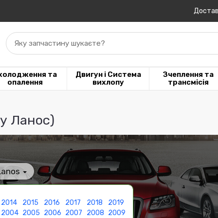
Достав
Яку запчастину шукаєте?
холодження та
Двигун і Система
Зчеплення та
опалення
вихлопу
трансмісія
у Ланос)
Lanos
2014
2015
2016
2017
2018
2019
2004
2005
2006
2007
2008
2009