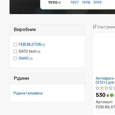
1990-і
1997
1998
1999
Сортуванн
Виробник
FEBI BILSTEIN
(1)
SATO tech
(1)
SWAG
(1)
Рідини
Антифриз-
(G12+) для
Рідина гальмівна
530
₴
Артикул:
FEBI BILS