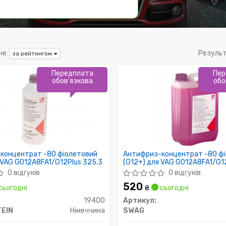
я:
Резуль
за рейтингом
Передплата
Пер
обов'язкова
обо
концентрат -80 фіолетовий
Антифриз-концентрат -80 ф
 VAG G012A8FA1/G12Plus 325.3
(G12+) для VAG G012A8FA1/G1
0 відгуків
0 відгуків
520
сьогодні
₴
сьогодні
19400
Артикул:
TEIN
Німеччина
SWAG