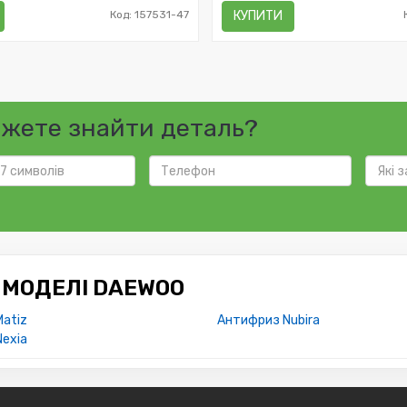
Код: 157531-47
КУПИТИ
ожете знайти деталь?
 МОДЕЛІ DAEWOO
atiz
Антифриз Nubira
exia