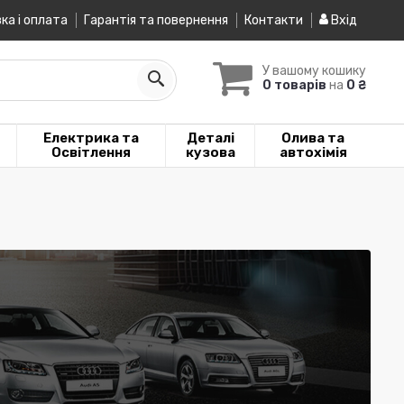
ка і оплата
Гарантія та повернення
Контакти
Вхід
У вашому кошику
0 товарів
на
0 ₴
Електрика та
Деталі
Олива та
Освітлення
кузова
автохімія