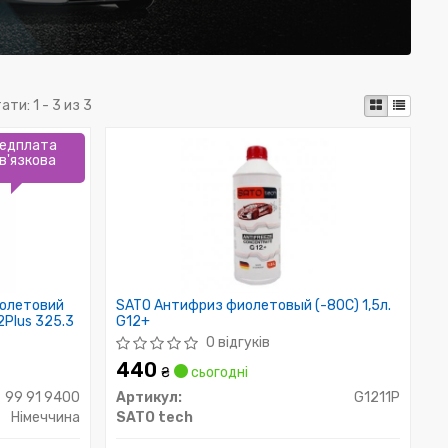
тати:
1 - 3 из 3
едплата
в'язкова
іолетовий
SATO Антифриз фиолетовый (-80С) 1,5л.
2Plus 325.3
G12+
0 відгуків
440
₴
сьогодні
99 91 9400
Артикул:
G1211P
Німеччина
SATO tech