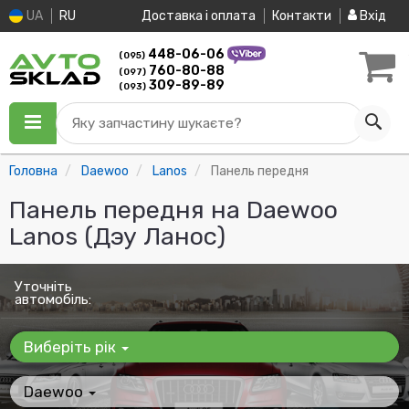
UA
RU
Доставка і оплата
Контакти
Вхід
448-06-06
(095)
760-80-88
(097)
309-89-89
(093)
Яку запчастину шукаєте?
Головна
Daewoo
Lanos
Панель передня
Панель передня на Daewoo
Lanos (Дэу Ланос)
Уточніть
автомобіль:
Виберіть рік
Daewoo