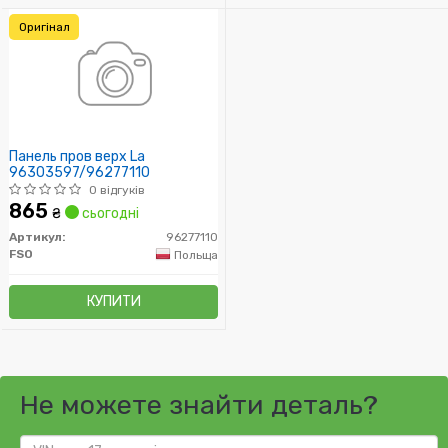
Оригінал
Панель пров верх La
96303597/96277110
0 відгуків
865
₴
сьогодні
Артикул:
96277110
FSO
Польща
КУПИТИ
Не можете знайти деталь?