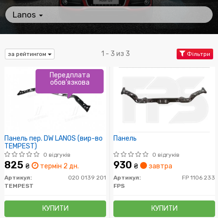
Lanos
1 - 3 из 3
за рейтингом
Фільтри
Передплата
обов'язкова
Панель пер. DW LANOS (вир-во
Панель
TEMPEST)
0 відгуків
0 відгуків
825
930
₴
термін 2 дн.
₴
завтра
Артикул:
020 0139 201
Артикул:
FP 1106 233
TEMPEST
FPS
КУПИТИ
КУПИТИ