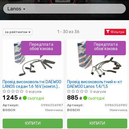
Lanos
1 - 30 из 36
за рейтингом
Фільтри
Передплата
Передплата
обов'язкова
обов'язкова
Провід високовольтні DAEWOO
Провід високовольтний к-кт
LANOS седан 1.6 16V (компл.)
DAEWOO Lanos 1,4/1,5
(пр-во Bosch)
0 відгуків
0 відгуків
1 245
885
₴
сьогодні
₴
сьогодні
Артикул:
0986356987
Артикул:
0986356980
BOSCH
Німеччина
BOSCH
Німеччина
КУПИТИ
КУПИТИ