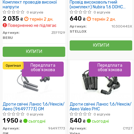
Комплект проводів високої
Провід високовольтний
напруги
(комплект) Nubira 1.6 DOHC
Lanos 1.6 DOHC
0 відгуків
0 відгуків
2 035
640
₴
термін 2 дн.
₴
термін 2 дн.
Поверненню не підлягає
Артикул:
1030044SX
STELLOX
Артикул:
ZEF1129
BERU
КУПИТИ
КУПИТИ
Передплата
Передплата
Оригінал
обов'язкова
обов'язкова
Дроти свічні Ланос 1,6/Нексія/
Дроти свічні Ланос 1,6/Нексія/
Авео (96497773) GM
Авео Valeo PHC
0 відгуків
0 відгуків
1 950
540
₴
сьогодні
₴
сьогодні
Артикул:
96497773
Артикул:
C1127
GM
Valeo