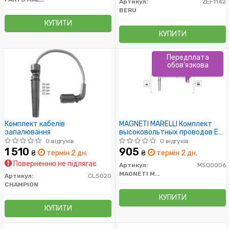
Артикул:
ZEF1142
BERU
КУПИТИ
КУПИТИ
Передплата
обов'язкова
Комплект кабелів
MAGNETI MARELLI Комплект
запалювання
высоковольтных проводов EQ
DAEWOO NUBIRA, LANOS 1,5, 1,6
0 відгуків
0 відгуків
[941319170006]
1 510
905
₴
термін 2 дн.
₴
термін 2 дн.
Поверненню не підлягає
Артикул:
MSQ0006
MAGNETI MARELLI
Артикул:
CLS020
CHAMPION
КУПИТИ
КУПИТИ