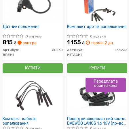
Датчик положення
Комплект дротів запалювання
0 відгуків
0 відгуків
815
1 155
₴
завтра
₴
термін 2 дн.
Артикул:
60260
Артикул:
134236
BREMI
HITACHI
КУПИТИ
КУПИТИ
Передплата
обов'язкова
Комплект кабелів
Провід високовольтний компл.
запалювання
DAEWOO LANOS 1.6 16V (пр-во
пр-во Mando)
0 відгуків
0 відгуків