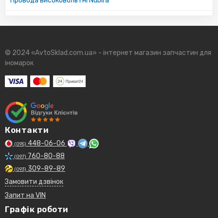
Провода високовольтні Nubira
© 2024 «AvtoSklad.com.ua» - інтернет магазин запчастин для
іномарок
Контакти
448-06-06
(095)
760-80-88
(097)
309-89-89
(093)
Замовити дзвінок
Запит на VIN
Графік роботи