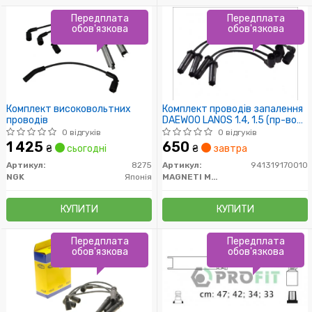
Передплата
Передплата
обов'язкова
обов'язкова
Комплект високовольтних
Комплект проводів запалення
проводів
DAEWOO LANOS 1.4, 1.5 (пр-во
Magneti Marelli кор.код.
0 відгуків
0 відгуків
MSQ0010)
1 425
650
₴
сьогодні
₴
завтра
Артикул:
8275
Артикул:
941319170010
NGK
Японія
MAGNETI MARELLI
КУПИТИ
КУПИТИ
Передплата
Передплата
обов'язкова
обов'язкова