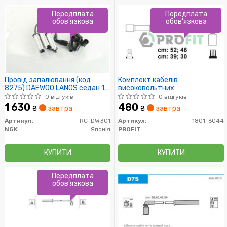
Передплата
Передплата
обов'язкова
обов'язкова
Провід запалювання (код
Комплект кабелів
8275) DAEWOO LANOS седан 1.5
високовольтних
(пр-во NGK)
0 відгуків
0 відгуків
1 630
480
₴
завтра
₴
завтра
Артикул:
RC-DW301
Артикул:
1801-6044
NGK
Японія
PROFIT
КУПИТИ
КУПИТИ
Передплата
обов'язкова