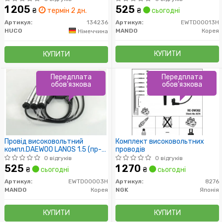
1 205
525
₴
термін 2 дн.
₴
сьогодні
Артикул:
134236
Артикул:
EWTD00013H
HUCO
MANDO
Корея
Німеччина
КУПИТИ
КУПИТИ
Передплата
Передплата
обов'язкова
обов'язкова
Провід високовольтний
Комплект високовольтних
компл.DAEWOO LANOS 1.5 (пр-
проводів
во пр-во Mando)
0 відгуків
0 відгуків
525
1 270
₴
сьогодні
₴
сьогодні
Артикул:
EWTD00003H
Артикул:
8276
MANDO
Корея
NGK
Японія
КУПИТИ
КУПИТИ