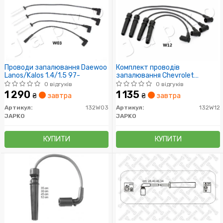
Проводи запалювання Daewoo
Комплект проводів
Lanos/Kalos 1.4/1.5 97-
запалювання Chevrolet
Aveo/Daewoo Lanos 1.4/1.6 16V
0 відгуків
0 відгуків
97-
1 290
1 135
₴
завтра
₴
завтра
Артикул:
132W03
Артикул:
132W12
JAPKO
JAPKO
КУПИТИ
КУПИТИ