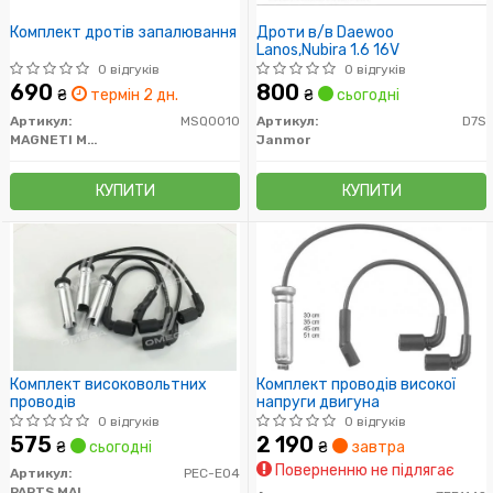
Комплект дротів запалювання
Дроти в/в Daewoo
Lanos,Nubira 1.6 16V
0 відгуків
0 відгуків
690
800
₴
термін 2 дн.
₴
сьогодні
Артикул:
MSQ0010
Артикул:
D7S
MAGNETI MARELLI
Janmor
КУПИТИ
КУПИТИ
Комплект високовольтних
Комплект проводів високої
проводів
напруги двигуна
0 відгуків
0 відгуків
575
2 190
₴
сьогодні
₴
завтра
Поверненню не підлягає
Артикул:
PEC-E04
PARTS MALL (PMC)