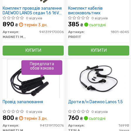
Комплект проводів запалення
Комплект кабелів
DAEWOO LANOS седан 1.6 16V
високовольтних
(пр-во Magneti Marelli кор.код.
0 відгуків
0 відгуків
MSQ0006)
890
385
₴
термін 3 дн.
₴
сьогодні
Артикул:
941319170006
Артикул:
1801-6045
MAGNETI MARELLI
PROFIT
КУПИТИ
КУПИТИ
Передплата
обов'язкова
Провід запалювання
Дроти в/н Daewoo Lanos 1.5
0 відгуків
0 відгуків
800
760
₴
термін 3 дн.
₴
сьогодні
Артикул:
941319170076
Артикул:
T699B
MAGNETI MARELLI
TESLA
Чехия