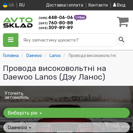
UA
RU
Доставка і оплата
Контакти
Вхід
448-06-06
(095)
760-80-88
(097)
309-89-89
(093)
Яку запчастину шукаєте?
Головна
Daewoo
Lanos
Провода високовольтні
Провода високовольтні на
Daewoo Lanos (Дэу Ланос)
Уточніть
автомобіль:
Виберіть рік
Daewoo